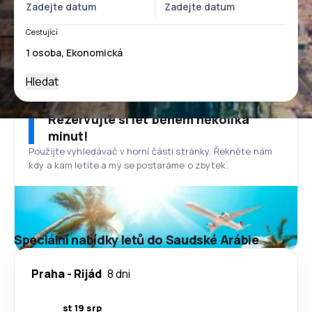
Cestující
Hledat
Rezervujte si let během několika
minut!
Použijte vyhledávač v horní části stránky. Řekněte nám
kdy a kam letíte a my se postaráme o zbytek.
Speciální nabídky letů do Saudské Arábie
Praha
-
Rijád
8 dni
st 19 srp