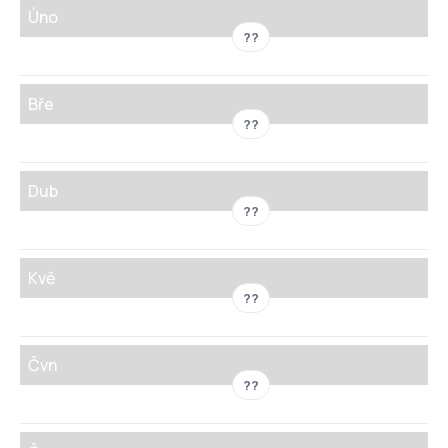
Úno
??
Bře
??
Dub
??
Kvě
??
Čvn
??