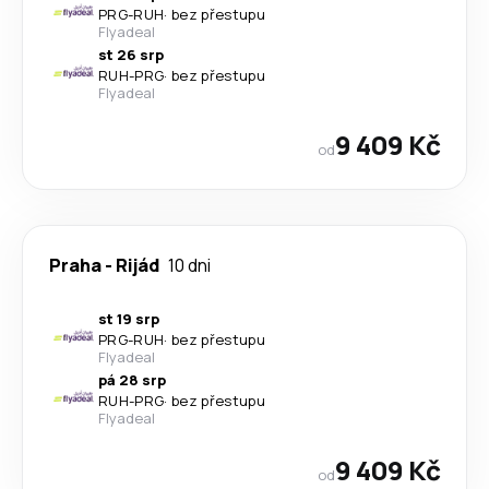
PRG
-
RUH
·
bez přestupu
Flyadeal
st 26 srp
RUH
-
PRG
·
bez přestupu
Flyadeal
9 409 Kč
od
Praha
-
Rijád
10 dni
st 19 srp
PRG
-
RUH
·
bez přestupu
Flyadeal
pá 28 srp
RUH
-
PRG
·
bez přestupu
Flyadeal
9 409 Kč
od