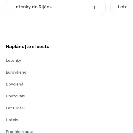
Letenky do Rijádu
Letenk
Naplánujte si cestu
Letenky
Eurovíkend
Dovolená
Ubytování
Let+Hotel
Hotely
Pronájem auta