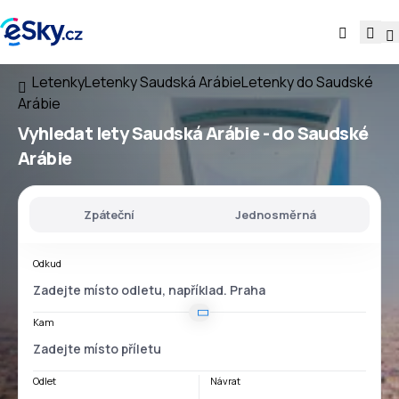
Letenky
Letenky Saudská Arábie
Letenky do Saudské
Arábie
Vyhledat lety
Saudská Arábie - do Saudské
Arábie
Zpáteční
Jednosměrná
Odkud
Kam
Odlet
Návrat