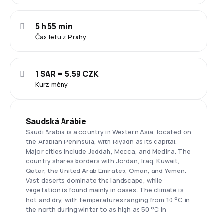
5 h 55 min
Čas letu z Prahy
1 SAR = 5.59 CZK
Kurz měny
Saudská Arábie
Saudi Arabia is a country in Western Asia, located on
the Arabian Peninsula, with Riyadh as its capital.
Major cities include Jeddah, Mecca, and Medina. The
country shares borders with Jordan, Iraq, Kuwait,
Qatar, the United Arab Emirates, Oman, and Yemen.
Vast deserts dominate the landscape, while
vegetation is found mainly in oases. The climate is
hot and dry, with temperatures ranging from 10 °C in
the north during winter to as high as 50 °C in