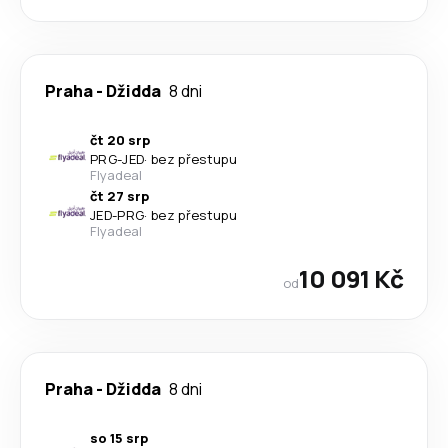
Praha
-
Džidda
8 dni
čt 20 srp
PRG
-
JED
·
bez přestupu
Flyadeal
čt 27 srp
JED
-
PRG
·
bez přestupu
Flyadeal
10 091 Kč
od
Praha
-
Džidda
8 dni
so 15 srp