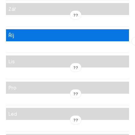
Zář
??
Říj
Lis
??
Pro
??
Led
??