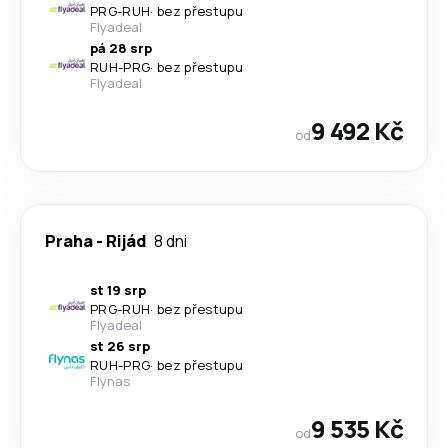
PRG
-
RUH
·
bez přestupu
Flyadeal
pá 28 srp
RUH
-
PRG
·
bez přestupu
Flyadeal
9 492 Kč
od
Praha
-
Rijád
8 dni
st 19 srp
PRG
-
RUH
·
bez přestupu
Flyadeal
st 26 srp
RUH
-
PRG
·
bez přestupu
Flynas
9 535 Kč
od