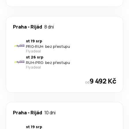
Praha
-
Rijád
8 dni
st 19 srp
PRG
-
RUH
·
bez přestupu
Flyadeal
st 26 srp
RUH
-
PRG
·
bez přestupu
Flyadeal
9 492 Kč
od
Praha
-
Rijád
10 dni
st 19 srp