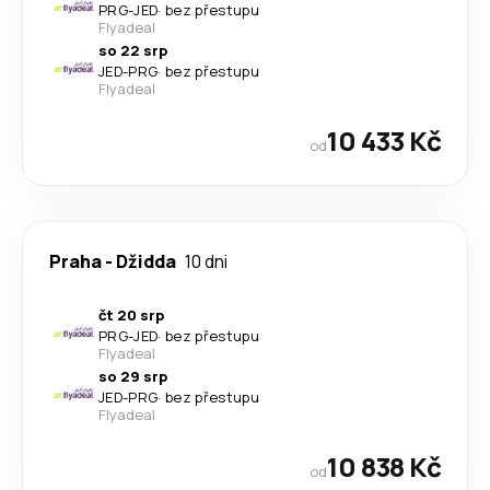
PRG
-
JED
·
bez přestupu
Flyadeal
so 22 srp
JED
-
PRG
·
bez přestupu
Flyadeal
10 433 Kč
od
Praha
-
Džidda
10 dni
čt 20 srp
PRG
-
JED
·
bez přestupu
Flyadeal
so 29 srp
JED
-
PRG
·
bez přestupu
Flyadeal
10 838 Kč
od