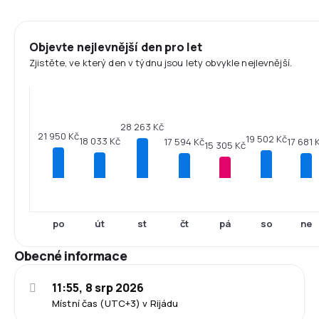
Objevte nejlevnější den pro let
Zjistěte, ve který den v týdnu jsou lety obvykle nejlevnější.
28 263 Kč
21 950 Kč
19 502 Kč
18 033 Kč
17 681 
17 594 Kč
15 305 Kč
po
út
st
čt
pá
so
ne
Obecné informace
11:55, 8 srp 2026
Místní čas (UTC+3) v Rijádu