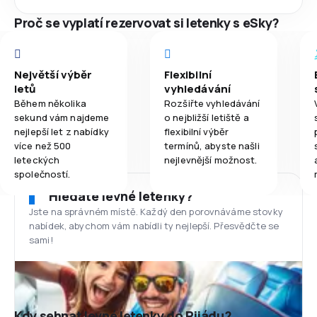
Proč se vyplatí rezervovat si letenky s eSky?
Největší výběr
Flexibilní
letů
vyhledávání
Během několika
Rozšiřte vyhledávání
sekund vám najdeme
o nejbližší letiště a
nejlepší let z nabídky
flexibilní výběr
více než 500
termínů, abyste našli
leteckých
nejlevnější možnost.
společností.
Hledáte levné letenky?
Jste na správném místě. Každý den porovnáváme stovky
nabídek, abychom vám nabídli ty nejlepší. Přesvědčte se
sami!
Kdy sehnat levné letenky do Rijádu?