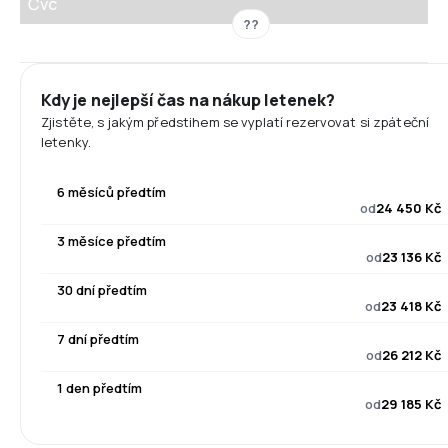
Čvc
??
Kdy je nejlepší čas na nákup letenek?
Zjistěte, s jakým předstihem se vyplatí rezervovat si zpáteční
letenky.
6 měsíců předtím
od
24 450 Kč
3 měsíce předtím
od
23 136 Kč
30 dní předtím
od
23 418 Kč
7 dní předtím
od
26 212 Kč
1 den předtím
od
29 185 Kč