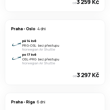
3 259 Kč
od
Praha
-
Oslo
4 dni
pá 14 kvě
PRG
-
OSL
·
bez přestupu
Norwegian Air Shuttle
po 17 kvě
OSL
-
PRG
·
bez přestupu
Norwegian Air Shuttle
3 297 Kč
od
Praha
-
Riga
6 dni