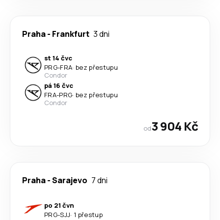
Praha
-
Frankfurt
3 dni
st 14 čvc
PRG
-
FRA
·
bez přestupu
Condor
pá 16 čvc
FRA
-
PRG
·
bez přestupu
Condor
3 904 Kč
od
Praha
-
Sarajevo
7 dni
po 21 čvn
PRG
-
SJJ
·
1 přestup