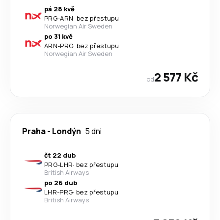
pá 28 kvě
PRG
-
ARN
·
bez přestupu
Norwegian Air Sweden
po 31 kvě
ARN
-
PRG
·
bez přestupu
Norwegian Air Sweden
2 577 Kč
od
Praha
-
Londýn
5 dni
čt 22 dub
PRG
-
LHR
·
bez přestupu
British Airways
po 26 dub
LHR
-
PRG
·
bez přestupu
British Airways