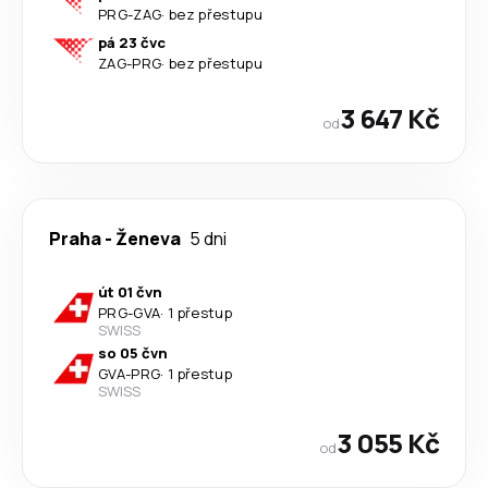
PRG
-
ZAG
·
bez přestupu
pá 23 čvc
ZAG
-
PRG
·
bez přestupu
3 647 Kč
od
Praha
-
Ženeva
5 dni
út 01 čvn
PRG
-
GVA
·
1 přestup
SWISS
so 05 čvn
GVA
-
PRG
·
1 přestup
SWISS
3 055 Kč
od