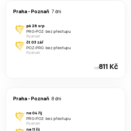
Praha
-
Poznaň
7 dni
pá 28 srp
PRG
-
POZ
·
bez přestupu
Ryanair
čt 03 zář
POZ
-
PRG
·
bez přestupu
Ryanair
811 Kč
od
Praha
-
Poznaň
8 dni
ne 04 říj
PRG
-
POZ
·
bez přestupu
Ryanair
ne 11 říj