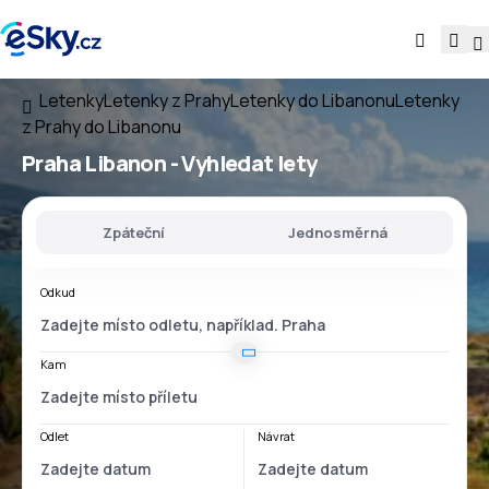
Letenky
Letenky z Prahy
Letenky do Libanonu
Letenky
z Prahy do Libanonu
Praha Libanon
- Vyhledat lety
Zpáteční
Jednosměrná
Odkud
Kam
Odlet
Návrat