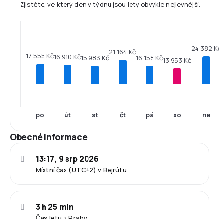
Zjistěte, ve který den v týdnu jsou lety obvykle nejlevnější.
24 382 K
21 164 Kč
17 555 Kč
16 910 Kč
16 158 Kč
15 983 Kč
13 953 Kč
po
út
st
čt
pá
so
ne
Obecné informace
13:17, 9 srp 2026
Místní čas (UTC+2) v Bejrútu
3 h 25 min
Čas letu z Prahy