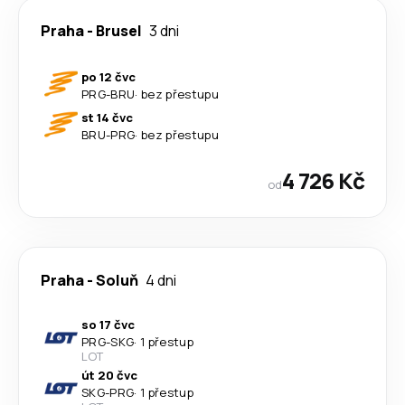
Praha
-
Brusel
3 dni
po 12 čvc
PRG
-
BRU
·
bez přestupu
st 14 čvc
BRU
-
PRG
·
bez přestupu
4 726 Kč
od
Praha
-
Soluň
4 dni
so 17 čvc
PRG
-
SKG
·
1 přestup
LOT
út 20 čvc
SKG
-
PRG
·
1 přestup