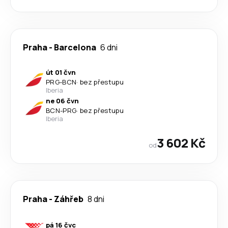
Praha
-
Barcelona
6 dni
út 01 čvn
PRG
-
BCN
·
bez přestupu
Iberia
ne 06 čvn
BCN
-
PRG
·
bez přestupu
Iberia
3 602 Kč
od
Praha
-
Záhřeb
8 dni
pá 16 čvc