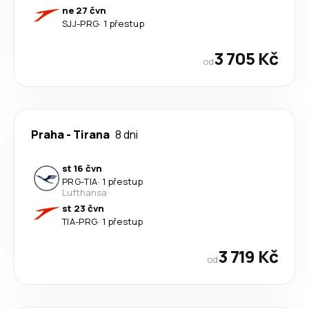
ne 27 čvn
SJJ
-
PRG
·
1 přestup
3 705 Kč
od
Praha
-
Tirana
8 dni
st 16 čvn
PRG
-
TIA
·
1 přestup
Lufthansa
st 23 čvn
TIA
-
PRG
·
1 přestup
3 719 Kč
od