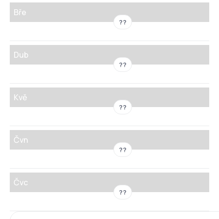
Bře
??
Dub
??
Kvě
??
Čvn
??
Čvc
??