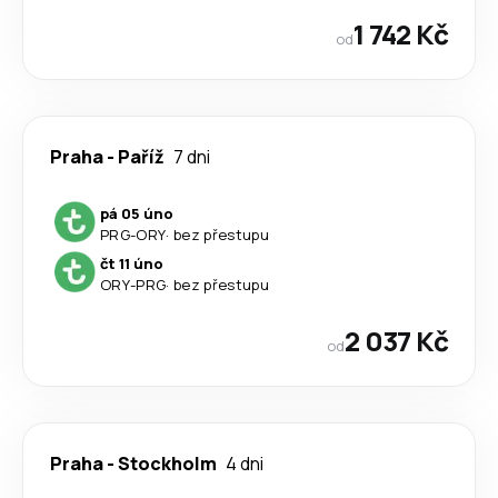
1 742 Kč
od
Praha
-
Paříž
7 dni
pá 05 úno
PRG
-
ORY
·
bez přestupu
čt 11 úno
ORY
-
PRG
·
bez přestupu
2 037 Kč
od
Praha
-
Stockholm
4 dni