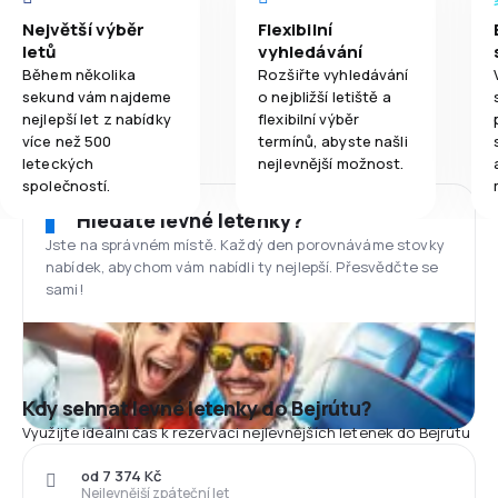
Největší výběr
Flexibilní
letů
vyhledávání
Během několika
Rozšiřte vyhledávání
sekund vám najdeme
o nejbližší letiště a
nejlepší let z nabídky
flexibilní výběr
více než 500
termínů, abyste našli
leteckých
nejlevnější možnost.
společností.
Hledáte levné letenky?
Jste na správném místě. Každý den porovnáváme stovky
nabídek, abychom vám nabídli ty nejlepší. Přesvědčte se
sami!
Kdy sehnat levné letenky do Bejrútu?
Využijte ideální čas k rezervaci nejlevnějších letenek do Bejrútu
od 7 374 Kč
Nejlevnější zpáteční let