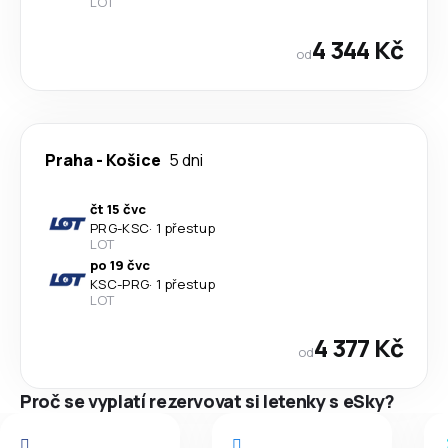
LOT
4 344 Kč
od
Praha
-
Košice
5 dni
čt 15 čvc
PRG
-
KSC
·
1 přestup
LOT
po 19 čvc
KSC
-
PRG
·
1 přestup
LOT
4 377 Kč
od
Proč se vyplatí rezervovat si letenky s eSky?