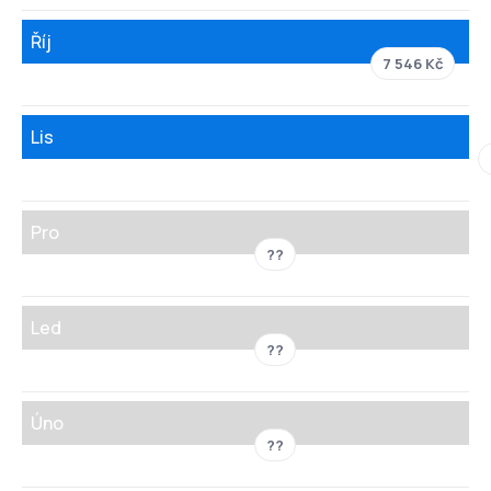
Říj
7 546 Kč
Lis
Pro
??
Led
??
Úno
??