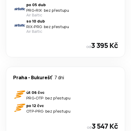
po 05 dub
PRG
-
RIX
·
bez přestupu
Air Baltic
so 10 dub
RIX
-
PRG
·
bez přestupu
Air Baltic
3 395 Kč
od
Praha
-
Bukurešť
7 dni
út 06 čvc
PRG
-
OTP
·
bez přestupu
po 12 čvc
OTP
-
PRG
·
bez přestupu
3 547 Kč
od