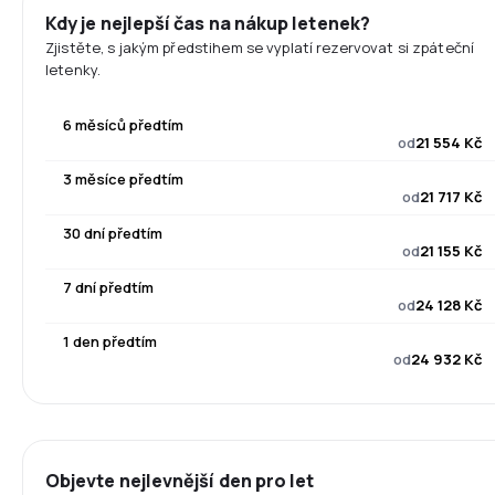
Kdy je nejlepší čas na nákup letenek?
Zjistěte, s jakým předstihem se vyplatí rezervovat si zpáteční
letenky.
6 měsíců předtím
od
21 554 Kč
3 měsíce předtím
od
21 717 Kč
30 dní předtím
od
21 155 Kč
7 dní předtím
od
24 128 Kč
1 den předtím
od
24 932 Kč
Objevte nejlevnější den pro let