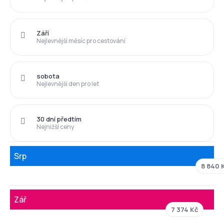
Září
Nejlevnější měsíc pro cestování
sobota
Nejlevnější den pro let
30 dní předtím
Nejnižší ceny
Srp
8 840 
Zář
7 374 Kč