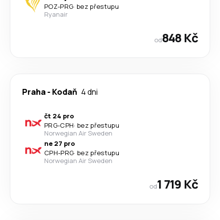
POZ
-
PRG
·
bez přestupu
Ryanair
848 Kč
od
Praha
-
Kodaň
4 dni
čt 24 pro
PRG
-
CPH
·
bez přestupu
Norwegian Air Sweden
ne 27 pro
CPH
-
PRG
·
bez přestupu
Norwegian Air Sweden
1 719 Kč
od