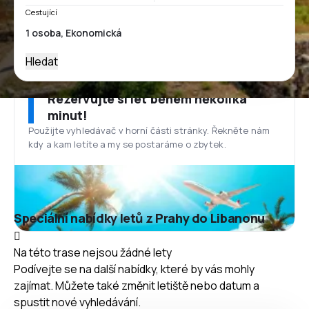
Cestující
Hledat
Rezervujte si let během několika
minut!
Použijte vyhledávač v horní části stránky. Řekněte nám
kdy a kam letíte a my se postaráme o zbytek.
Speciální nabídky letů z Prahy do Libanonu
Na této trase nejsou žádné lety
Podívejte se na další nabídky, které by vás mohly
zajímat. Můžete také změnit letiště nebo datum a
spustit nové vyhledávání.