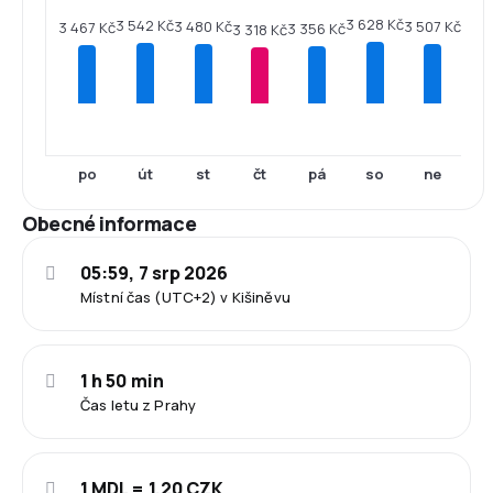
3 628 Kč
3 542 Kč
3 507 Kč
3 480 Kč
3 467 Kč
3 356 Kč
3 318 Kč
po
út
st
čt
pá
so
ne
Obecné informace
05:59, 7 srp 2026
Místní čas (UTC+2) v Kišiněvu
1 h 50 min
Čas letu z Prahy
1 MDL = 1.20 CZK