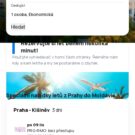
Cestující
Hledat
Rezervujte si let během několika
minut!
Použijte vyhledávač v horní části stránky. Řekněte nám
kdy a kam letíte a my se postaráme o zbytek.
Speciální nabídky letů z Prahy do Moldávie
Praha
-
Kišiněv
3 dni
po 09 lis
PRG
-
RMO
·
bez přestupu