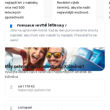
nejlepší let z nabídky
flexibilní výběr
více než 500
termínů, abyste našli
leteckých
nejlevnější možnost.
společností.
Hledáte levné letenky?
Jste na správném místě. Každý den porovnáváme stovky
nabídek, abychom vám nabídli ty nejlepší. Přesvědčte se
sami!
Kdy sehnat levné letenky do Kišiněva?
Využijte ideální čas k rezervaci nejlevnějších letenek do
Kišiněva
od 1 170 Kč
Nejlevnější zpáteční let
Listopad