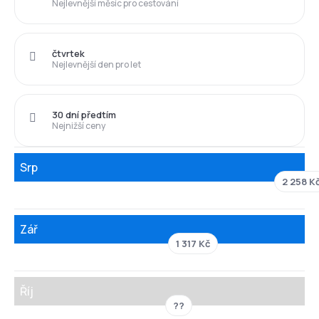
Nejlevnější měsíc pro cestování
čtvrtek
Nejlevnější den pro let
30 dní předtím
Nejnižší ceny
Srp
2 258 K
Zář
1 317 Kč
Říj
??