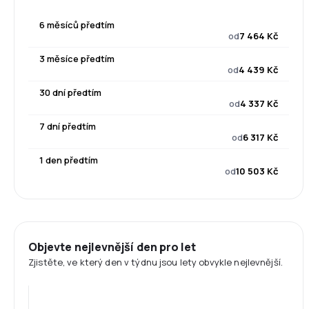
6 měsíců předtím
od
7 464 Kč
3 měsíce předtím
od
4 439 Kč
30 dní předtím
od
4 337 Kč
7 dní předtím
od
6 317 Kč
1 den předtím
od
10 503 Kč
Objevte nejlevnější den pro let
Zjistěte, ve který den v týdnu jsou lety obvykle nejlevnější.