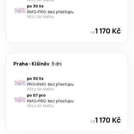
po 30 lis
RMO
-
PRG
·
bez přestupu
Wizz Air Malta
1 170 Kč
od
Praha
-
Kišiněv
8 dni
po 30 lis
PRG
-
RMO
·
bez přestupu
Wizz Air Malta
po 07 pro
RMO
-
PRG
·
bez přestupu
Wizz Air Malta
1 170 Kč
od