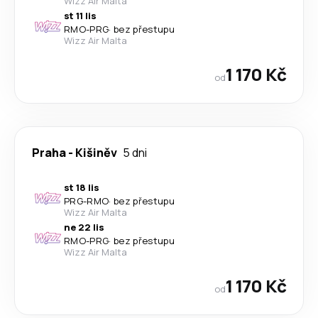
Wizz Air Malta
st 11 lis
RMO
-
PRG
·
bez přestupu
Wizz Air Malta
1 170 Kč
od
Praha
-
Kišiněv
5 dni
st 18 lis
PRG
-
RMO
·
bez přestupu
Wizz Air Malta
ne 22 lis
RMO
-
PRG
·
bez přestupu
Wizz Air Malta
1 170 Kč
od