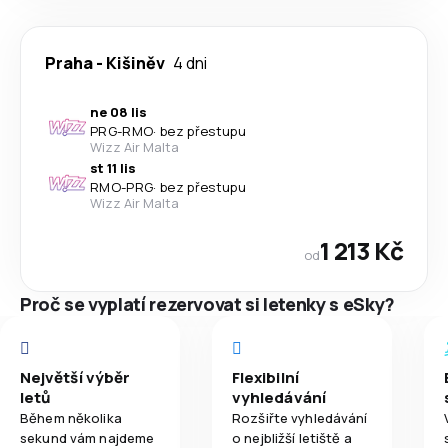
Praha
-
Kišiněv
4 dni
ne 08 lis
PRG
-
RMO
·
bez přestupu
Wizz Air Malta
st 11 lis
RMO
-
PRG
·
bez přestupu
Wizz Air Malta
1 213 Kč
od
Proč se vyplatí rezervovat si letenky s eSky?
Největší výběr
Flexibilní
letů
vyhledávání
Během několika
Rozšiřte vyhledávání
sekund vám najdeme
o nejbližší letiště a