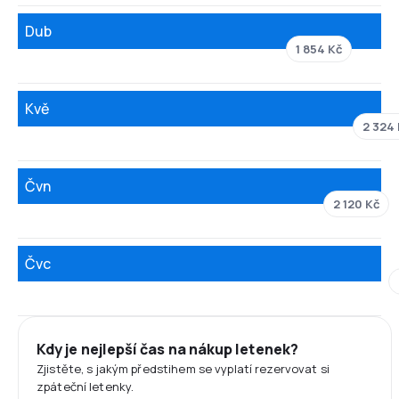
Dub
1 854 Kč
Kvě
2 324 
Čvn
2 120 Kč
Čvc
Kdy je nejlepší čas na nákup letenek?
Zjistěte, s jakým předstihem se vyplatí rezervovat si
zpáteční letenky.