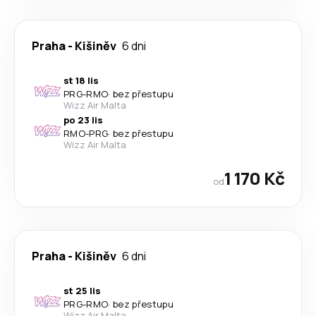
Praha
-
Kišiněv
6 dni
st 18 lis
PRG
-
RMO
·
bez přestupu
Wizz Air Malta
po 23 lis
RMO
-
PRG
·
bez přestupu
Wizz Air Malta
1 170 Kč
od
Praha
-
Kišiněv
6 dni
st 25 lis
PRG
-
RMO
·
bez přestupu
Wizz Air Malta