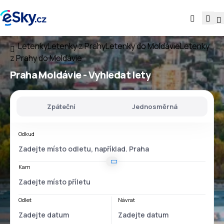
Letenky
Letenky z Prahy
Letenky do Moldávie
Letenky
z Prahy do Moldávie
Praha Moldávie
- Vyhledat lety
Zpáteční
Jednosměrná
Odkud
Kam
Odlet
Návrat