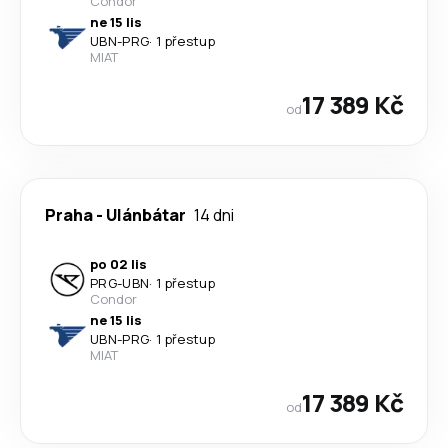
Condor
ne 15 lis
UBN
-
PRG
·
1 přestup
MIAT
17 389 Kč
od
Praha
-
Ulánbátar
14 dni
po 02 lis
PRG
-
UBN
·
1 přestup
Condor
ne 15 lis
UBN
-
PRG
·
1 přestup
MIAT
17 389 Kč
od