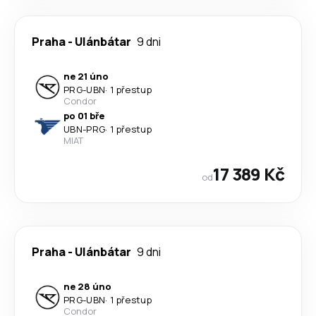
Praha
-
Ulánbátar
9 dni
ne 21 úno
PRG
-
UBN
·
1 přestup
Condor
po 01 bře
UBN
-
PRG
·
1 přestup
MIAT
17 389 Kč
od
Praha
-
Ulánbátar
9 dni
ne 28 úno
PRG
-
UBN
·
1 přestup
Condor