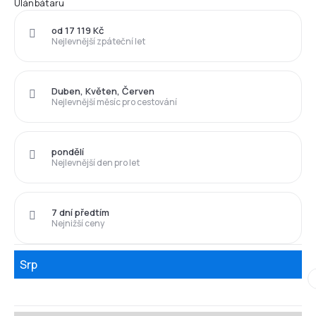
Ulánbátaru
od 17 119 Kč
Nejlevnější zpáteční let
Duben, Květen, Červen
Nejlevnější měsíc pro cestování
pondělí
Nejlevnější den pro let
7 dní předtím
Nejnižší ceny
Srp