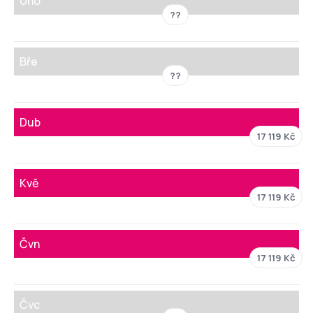
Úno
??
Bře
??
Dub
17 119 Kč
Kvě
17 119 Kč
Čvn
17 119 Kč
Čvc