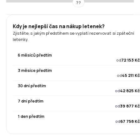
??
Kdy je nejlepší čas na nákup letenek?
Zjistěte, s jakým předstihem se vyplatí rezervovat si zpáteční
letenky.
6 měsíců předtím
od
72 153 Kč
3 měsíce předtím
od
45 211 Kč
30 dní předtím
od
42 825 Kč
7 dní předtím
od
39 877 Kč
1 den předtím
od
67 758 Kč