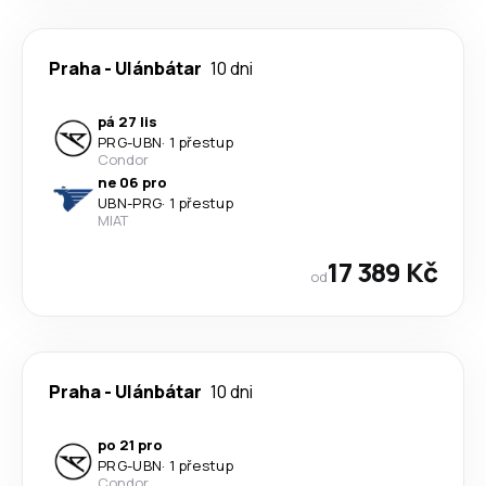
Praha
-
Ulánbátar
10 dni
pá 27 lis
PRG
-
UBN
·
1 přestup
Condor
ne 06 pro
UBN
-
PRG
·
1 přestup
MIAT
17 389 Kč
od
Praha
-
Ulánbátar
10 dni
po 21 pro
PRG
-
UBN
·
1 přestup
Condor