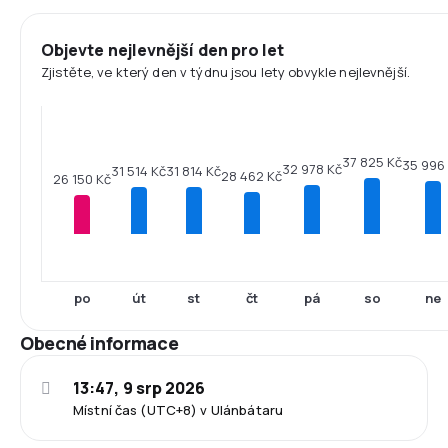
Objevte nejlevnější den pro let
Zjistěte, ve který den v týdnu jsou lety obvykle nejlevnější.
37 825 Kč
35 996
32 978 Kč
31 814 Kč
31 514 Kč
28 462 Kč
26 150 Kč
po
út
st
čt
pá
so
ne
Obecné informace
13:47, 9 srp 2026
Místní čas (UTC+8) v Ulánbátaru