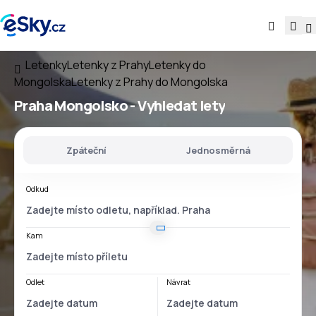
Letenky
Letenky z Prahy
Letenky do
Mongolska
Letenky z Prahy do Mongolska
Praha Mongolsko
- Vyhledat lety
Zpáteční
Jednosměrná
Odkud
Kam
Odlet
Návrat