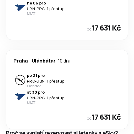
ne 06 pro
UBN
-
PRG
·
1 přestup
MIAT
17 631 Kč
od
Praha
-
Ulánbátar
10 dni
po 21 pro
PRG
-
UBN
·
1 přestup
Condor
st 30 pro
UBN
-
PRG
·
1 přestup
MIAT
17 631 Kč
od
Proč se vyplatí rezervovat si letenky s eSky?