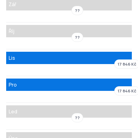
Zář
??
Říj
??
Lis
17 846 Kč
Pro
17 846 Kč
Led
??