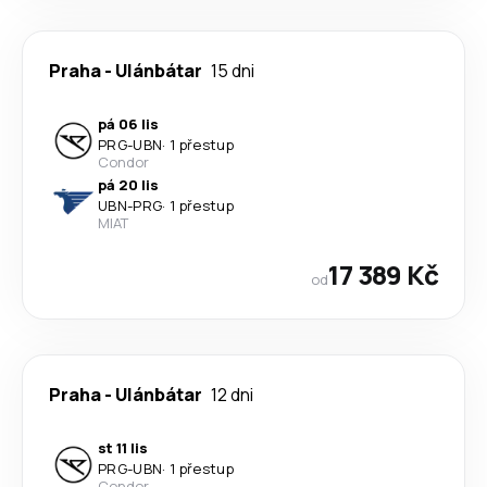
Praha
-
Ulánbátar
15 dni
pá 06 lis
PRG
-
UBN
·
1 přestup
Condor
pá 20 lis
UBN
-
PRG
·
1 přestup
MIAT
17 389 Kč
od
Praha
-
Ulánbátar
12 dni
st 11 lis
PRG
-
UBN
·
1 přestup
Condor