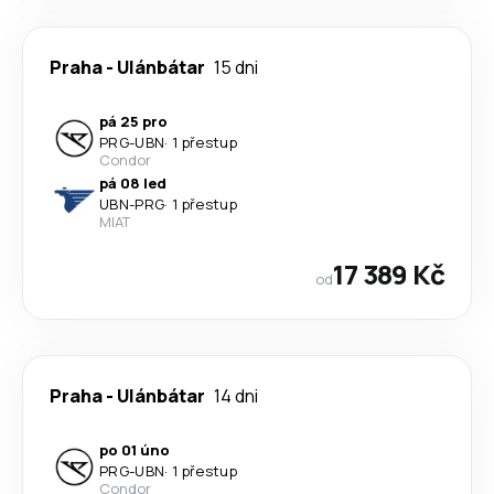
Praha
-
Ulánbátar
15 dni
pá 25 pro
PRG
-
UBN
·
1 přestup
Condor
pá 08 led
UBN
-
PRG
·
1 přestup
MIAT
17 389 Kč
od
Praha
-
Ulánbátar
14 dni
po 01 úno
PRG
-
UBN
·
1 přestup
Condor