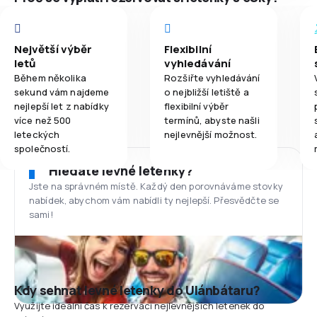
Největší výběr
Flexibilní
letů
vyhledávání
Během několika
Rozšiřte vyhledávání
sekund vám najdeme
o nejbližší letiště a
nejlepší let z nabídky
flexibilní výběr
více než 500
termínů, abyste našli
leteckých
nejlevnější možnost.
společností.
Hledáte levné letenky?
Jste na správném místě. Každý den porovnáváme stovky
nabídek, abychom vám nabídli ty nejlepší. Přesvědčte se
sami!
Kdy sehnat levné letenky do Ulánbátaru?
Využijte ideální čas k rezervaci nejlevnějších letenek do