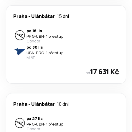
Praha
-
Ulánbátar
15 dni
po 16 lis
PRG
-
UBN
·
1 přestup
Condor
po 30 lis
UBN
-
PRG
·
1 přestup
MIAT
17 631 Kč
od
Praha
-
Ulánbátar
10 dni
pá 27 lis
PRG
-
UBN
·
1 přestup
Condor