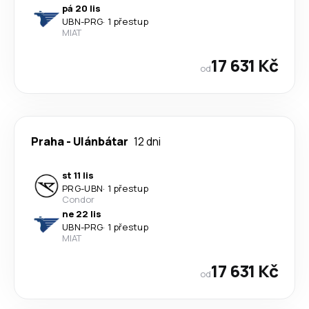
pá 20 lis
UBN
-
PRG
·
1 přestup
MIAT
17 631 Kč
od
Praha
-
Ulánbátar
12 dni
st 11 lis
PRG
-
UBN
·
1 přestup
Condor
ne 22 lis
UBN
-
PRG
·
1 přestup
MIAT
17 631 Kč
od