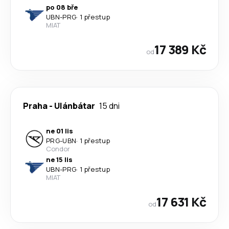
po 08 bře
UBN
-
PRG
·
1 přestup
MIAT
17 389 Kč
od
Praha
-
Ulánbátar
15 dni
ne 01 lis
PRG
-
UBN
·
1 přestup
Condor
ne 15 lis
UBN
-
PRG
·
1 přestup
MIAT
17 631 Kč
od