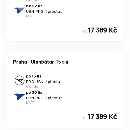
ne 22 lis
UBN
-
PRG
·
1 přestup
MIAT
17 389 Kč
od
Praha
-
Ulánbátar
15 dni
po 16 lis
PRG
-
UBN
·
1 přestup
Condor
po 30 lis
UBN
-
PRG
·
1 přestup
MIAT
17 389 Kč
od