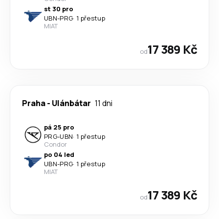
st 30 pro
UBN
-
PRG
·
1 přestup
MIAT
17 389 Kč
od
Praha
-
Ulánbátar
11 dni
pá 25 pro
PRG
-
UBN
·
1 přestup
Condor
po 04 led
UBN
-
PRG
·
1 přestup
MIAT
17 389 Kč
od