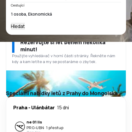
Cestující
Hledat
Rezervujte si let během několika
minut!
Použijte vyhledávač v horní části stránky. Řekněte nám
kdy a kam letíte a my se postaráme o zbytek.
Speciální nabídky letů z Prahy do Mongolska
Praha
-
Ulánbátar
15 dni
ne 01 lis
PRG
-
UBN
·
1 přestup