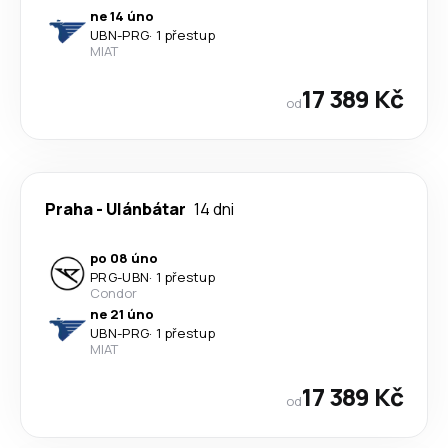
ne 14 úno
UBN
-
PRG
·
1 přestup
MIAT
17 389 Kč
od
Praha
-
Ulánbátar
14 dni
po 08 úno
PRG
-
UBN
·
1 přestup
Condor
ne 21 úno
UBN
-
PRG
·
1 přestup
MIAT
17 389 Kč
od