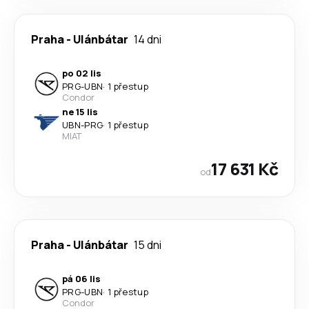
Praha
-
Ulánbátar
14 dni
po 02 lis
PRG
-
UBN
·
1 přestup
Condor
ne 15 lis
UBN
-
PRG
·
1 přestup
MIAT
17 631 Kč
od
Praha
-
Ulánbátar
15 dni
pá 06 lis
PRG
-
UBN
·
1 přestup
Condor