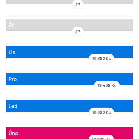
??
Říj
??
Lis
18 352 Kč
Pro
19 455 Kč
Led
18 322 Kč
Úno