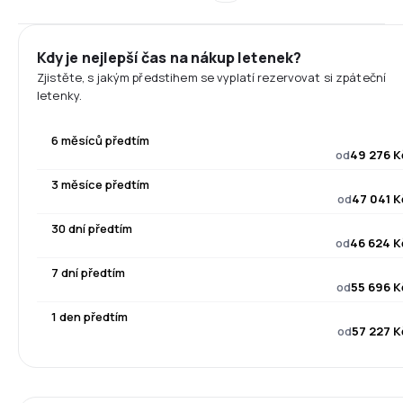
Kdy je nejlepší čas na nákup letenek?
Zjistěte, s jakým předstihem se vyplatí rezervovat si zpáteční
letenky.
6 měsíců předtím
od
49 276 K
3 měsíce předtím
od
47 041 K
30 dní předtím
od
46 624 K
7 dní předtím
od
55 696 K
1 den předtím
od
57 227 K