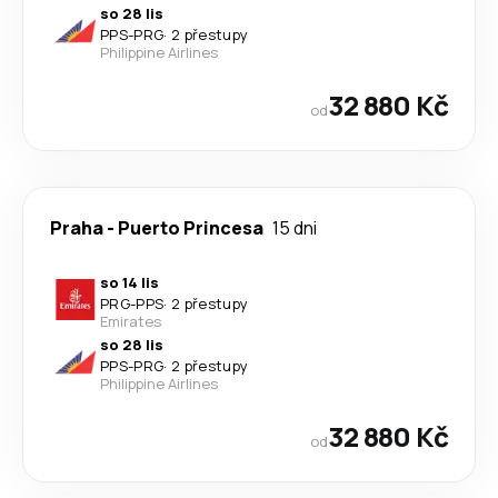
so 28 lis
PPS
-
PRG
·
2 přestupy
Philippine Airlines
32 880 Kč
od
Praha
-
Puerto Princesa
15 dni
so 14 lis
PRG
-
PPS
·
2 přestupy
Emirates
so 28 lis
PPS
-
PRG
·
2 přestupy
Philippine Airlines
32 880 Kč
od