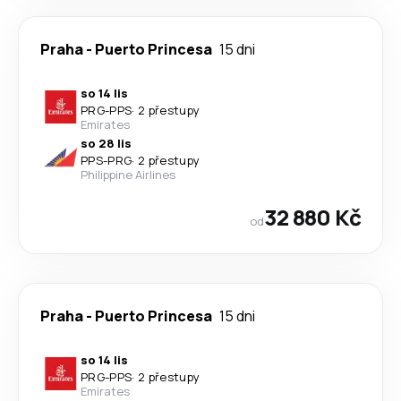
Praha
-
Puerto Princesa
15 dni
so 14 lis
PRG
-
PPS
·
2 přestupy
Emirates
so 28 lis
PPS
-
PRG
·
2 přestupy
Philippine Airlines
32 880 Kč
od
Praha
-
Puerto Princesa
15 dni
so 14 lis
PRG
-
PPS
·
2 přestupy
Emirates