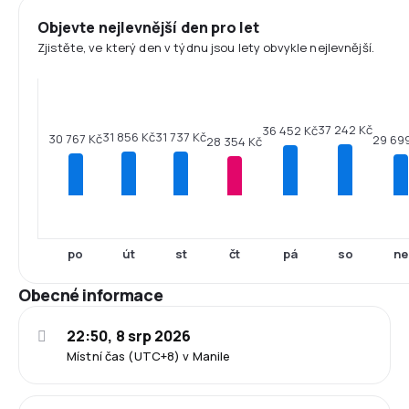
Objevte nejlevnější den pro let
Zjistěte, ve který den v týdnu jsou lety obvykle nejlevnější.
37 242 Kč
36 452 Kč
31 856 Kč
31 737 Kč
30 767 Kč
29 69
28 354 Kč
po
út
st
čt
pá
so
ne
Obecné informace
22:50, 8 srp 2026
Místní čas (UTC+8) v Manile