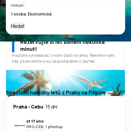
Cestující
Hledat
Rezervujte si let během několika
minut!
Použijte vyhledávač v horní části stránky. Řekněte nám
kdy a kam letíte a my se postaráme o zbytek.
Speciální nabídky letů z Prahy na Filipíny
Praha
-
Cebu
15 dni
st 17 úno
PRG
-
CEB
·
1 přestup