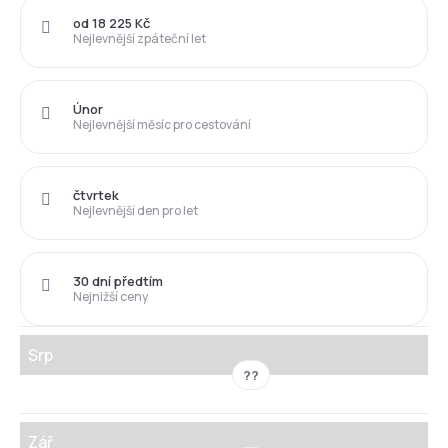
od 18 225 Kč
Nejlevnější zpáteční let
Únor
Nejlevnější měsíc pro cestování
čtvrtek
Nejlevnější den pro let
30 dní předtím
Nejnižší ceny
Srp
??
Zář