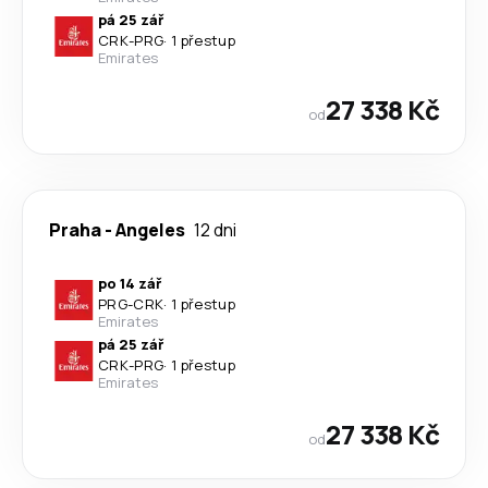
pá 25 zář
CRK
-
PRG
·
1 přestup
Emirates
27 338 Kč
od
Praha
-
Angeles
12 dni
po 14 zář
PRG
-
CRK
·
1 přestup
Emirates
pá 25 zář
CRK
-
PRG
·
1 přestup
Emirates
27 338 Kč
od