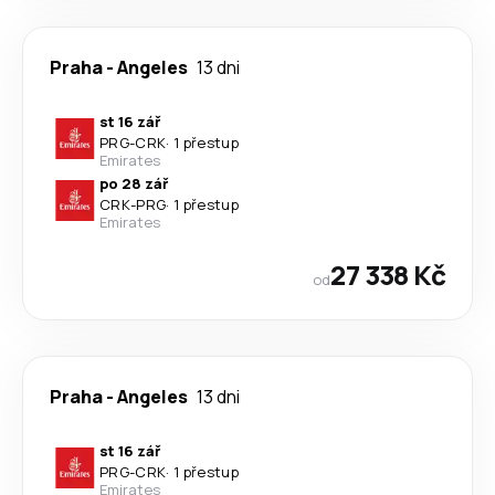
Praha
-
Angeles
13 dni
st 16 zář
PRG
-
CRK
·
1 přestup
Emirates
po 28 zář
CRK
-
PRG
·
1 přestup
Emirates
27 338 Kč
od
Praha
-
Angeles
13 dni
st 16 zář
PRG
-
CRK
·
1 přestup
Emirates