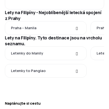
Lety na Filipíny - Nejoblíbenější letecká spojení
z Prahy
Praha - Manila
Praha 
Lety na Filipíny. Tyto destinace jsou na vrcholu
seznamu.
Letenky do Manily
Letenk
Letenky to Panglao
Naplánujte si cestu