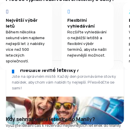
Největší výběr
Flexibilní
letů
vyhledávání
Během několika
Rozšiřte vyhledávání
sekund vám najdeme
o nejbližší letiště a
nejlepší let z nabídky
flexibilní výběr
více než 500
termínů, abyste našli
leteckých
nejlevnější možnost.
společností.
Hledáte levné letenky?
Jste na správném místě. Každý den porovnáváme stovky
nabídek, abychom vám nabídli ty nejlepší. Přesvědčte se
sami!
Kdy sehnat levné letenky do Manily?
Využijte ideální čas k rezervaci nejlevnějších letenek do Manily