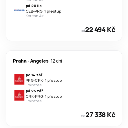
pá 20 lis
CEB
-
PRG
·
1 přestup
Korean Air
22 494 Kč
od
Praha
-
Angeles
12 dni
po 14 zář
PRG
-
CRK
·
1 přestup
Emirates
pá 25 zář
CRK
-
PRG
·
1 přestup
Emirates
27 338 Kč
od