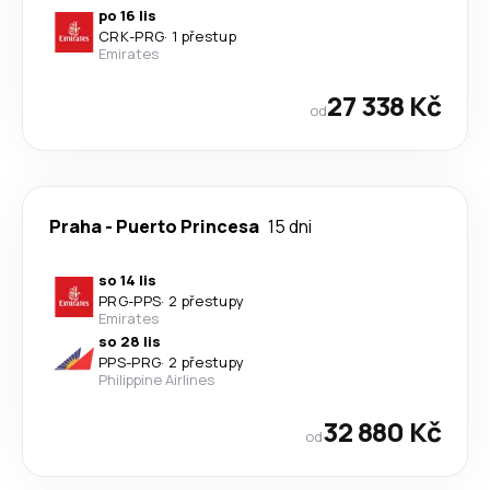
po 16 lis
CRK
-
PRG
·
1 přestup
Emirates
27 338 Kč
od
Praha
-
Puerto Princesa
15 dni
so 14 lis
PRG
-
PPS
·
2 přestupy
Emirates
so 28 lis
PPS
-
PRG
·
2 přestupy
Philippine Airlines
32 880 Kč
od