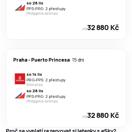
so 28 lis
PPS
-
PRG
·
2 přestupy
Philippine Airlines
32 880 Kč
od
Praha
-
Puerto Princesa
15 dni
so 14 lis
PRG
-
PPS
·
2 přestupy
Emirates
so 28 lis
PPS
-
PRG
·
2 přestupy
Philippine Airlines
32 880 Kč
od
Proč se vyplatí rezervovat si letenky s eSky?