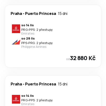
Praha
-
Puerto Princesa
15 dni
so 14 lis
PRG
-
PPS
·
2 přestupy
Emirates
so 28 lis
PPS
-
PRG
·
2 přestupy
Philippine Airlines
32 880 Kč
od
Praha
-
Puerto Princesa
15 dni
so 14 lis
PRG
-
PPS
·
2 přestupy
Emirates