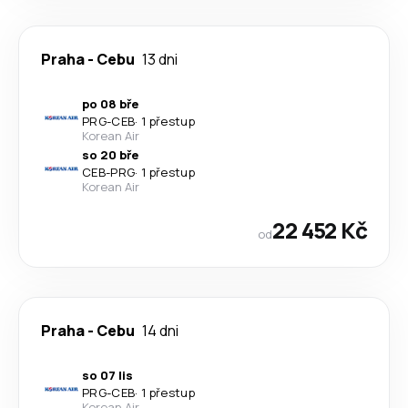
Praha
-
Cebu
13 dni
po 08 bře
PRG
-
CEB
·
1 přestup
Korean Air
so 20 bře
CEB
-
PRG
·
1 přestup
Korean Air
22 452 Kč
od
Praha
-
Cebu
14 dni
so 07 lis
PRG
-
CEB
·
1 přestup
Korean Air