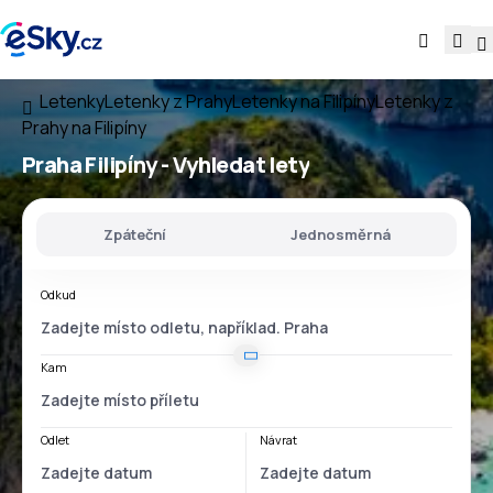
Letenky
Letenky z Prahy
Letenky na Filipíny
Letenky z
Prahy na Filipíny
Praha Filipíny
- Vyhledat lety
Zpáteční
Jednosměrná
Odkud
Kam
Odlet
Návrat