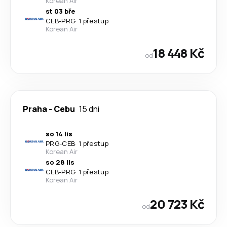
Korean Air
st 03 bře
CEB
-
PRG
·
1 přestup
Korean Air
18 448 Kč
od
Praha
-
Cebu
15 dni
so 14 lis
PRG
-
CEB
·
1 přestup
Korean Air
so 28 lis
CEB
-
PRG
·
1 přestup
Korean Air
20 723 Kč
od