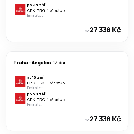
po 28 zář
CRK
-
PRG
·
1 přestup
Emirates
27 338 Kč
od
Praha
-
Angeles
13 dni
st 16 zář
PRG
-
CRK
·
1 přestup
Emirates
po 28 zář
CRK
-
PRG
·
1 přestup
Emirates
27 338 Kč
od