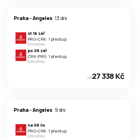
Praha
-
Angeles
13 dni
st 16 zář
PRG
-
CRK
·
1 přestup
Emirates
po 28 zář
CRK
-
PRG
·
1 přestup
Emirates
27 338 Kč
od
Praha
-
Angeles
9 dni
ne 08 lis
PRG
-
CRK
·
1 přestup
Emirates