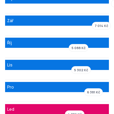
Zář
7 014 Kč
Říj
5 088 Kč
Lis
5 302 Kč
Pro
6 381 Kč
Led