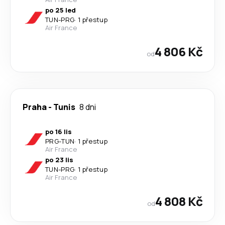
po 25 led
TUN
-
PRG
·
1 přestup
Air France
4 806 Kč
od
Praha
-
Tunis
8 dni
po 16 lis
PRG
-
TUN
·
1 přestup
Air France
po 23 lis
TUN
-
PRG
·
1 přestup
Air France
4 808 Kč
od