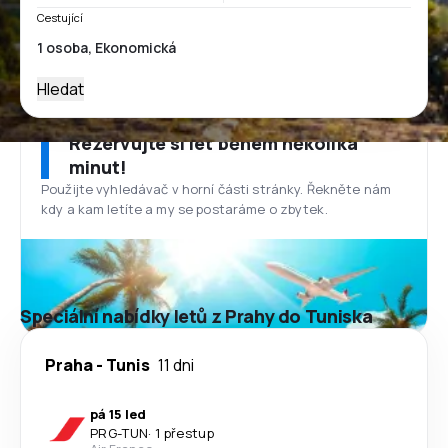
Cestující
Hledat
Rezervujte si let během několika
minut!
Použijte vyhledávač v horní části stránky. Řekněte nám
kdy a kam letíte a my se postaráme o zbytek.
Speciální nabídky letů z Prahy do Tuniska
Praha
-
Tunis
11 dni
pá 15 led
PRG
-
TUN
·
1 přestup