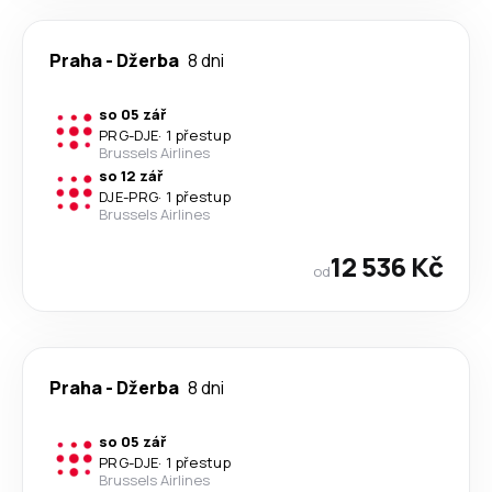
Praha
-
Džerba
8 dni
so 05 zář
PRG
-
DJE
·
1 přestup
Brussels Airlines
so 12 zář
DJE
-
PRG
·
1 přestup
Brussels Airlines
12 536 Kč
od
Praha
-
Džerba
8 dni
so 05 zář
PRG
-
DJE
·
1 přestup
Brussels Airlines