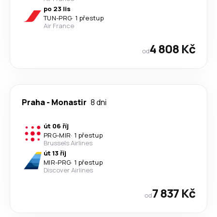
po 23 lis
TUN
-
PRG
·
1 přestup
Air France
4 808 Kč
od
Praha
-
Monastir
8 dni
út 06 říj
PRG
-
MIR
·
1 přestup
Brussels Airlines
út 13 říj
MIR
-
PRG
·
1 přestup
Discover Airlines
7 837 Kč
od