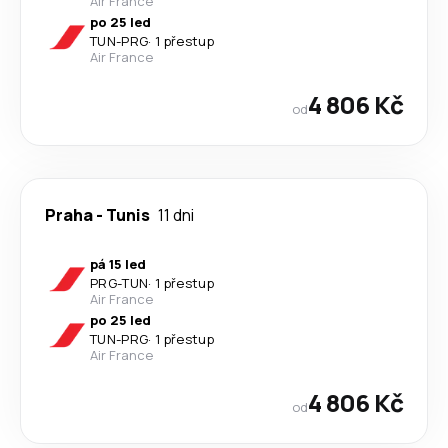
Air France
po 25 led
TUN
-
PRG
·
1 přestup
Air France
4 806 Kč
od
Praha
-
Tunis
11 dni
pá 15 led
PRG
-
TUN
·
1 přestup
Air France
po 25 led
TUN
-
PRG
·
1 přestup
Air France
4 806 Kč
od