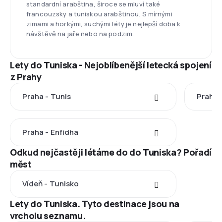
standardní arabština, široce se mluví také
francouzsky a tuniskou arabštinou. S mírnými
zimami a horkými, suchými léty je nejlepší doba k
návštěvě na jaře nebo na podzim.
Lety do Tuniska - Nejoblíbenější letecká spojení
z Prahy
Praha - Tunis
Praha 
Praha - Enfidha
Odkud nejčastěji létáme do do Tuniska? Pořadí
měst
Vídeň - Tunisko
Lety do Tuniska. Tyto destinace jsou na
vrcholu seznamu.