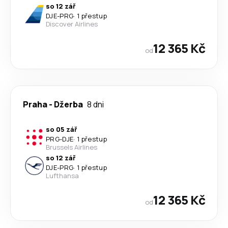
so 12 zář
DJE
-
PRG
·
1 přestup
Discover Airlines
12 365 Kč
od
Praha
-
Džerba
8 dni
so 05 zář
PRG
-
DJE
·
1 přestup
Brussels Airlines
so 12 zář
DJE
-
PRG
·
1 přestup
Lufthansa
12 365 Kč
od