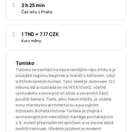
2 h 25 min
Čas letu z Prahy
1 TND = 7.17 CZK
Kurz měny
Tunisko
Tunisko se nachází na nejsevernějším cípu Afriky a je
součástí regionu Maghreb a hraničí s Alžírskem, Libyí
a Středozemním mořem. Tato země je domovem 12,1
milionu lidí a rozkládá se na 163 610 km2, včetně
východního konce pohoří Atlas a severních částí
pouště Sahara. Tunis, jeho hlavní město, je známé
svou starobylou architekturou a pulzujícími
tržnicemi. Bohatá historie Tuniska je zřejmá v
archeologických nalezištích Kartága pocházejících
z 9. století před naším letopočtem a ve slavné Velké
mešitě Kairouan. Úředním jazykem je moderní