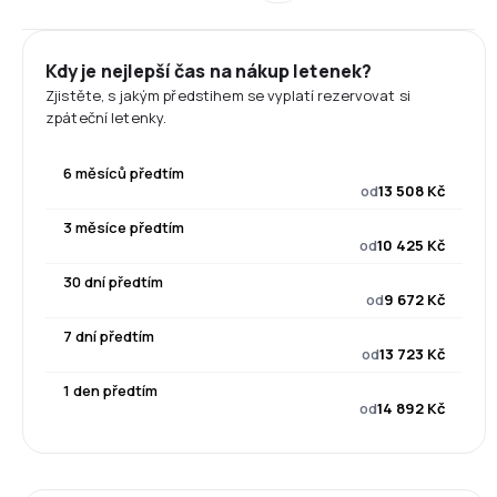
Kdy je nejlepší čas na nákup letenek?
Zjistěte, s jakým předstihem se vyplatí rezervovat si
zpáteční letenky.
6 měsíců předtím
od
13 508 Kč
3 měsíce předtím
od
10 425 Kč
30 dní předtím
od
9 672 Kč
7 dní předtím
od
13 723 Kč
1 den předtím
od
14 892 Kč