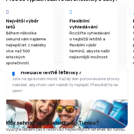
Největší výběr
Flexibilní
letů
vyhledávání
Během několika
Rozšiřte vyhledávání
sekund vám najdeme
o nejbližší letiště a
nejlepší let z nabídky
flexibilní výběr
více než 500
termínů, abyste našli
leteckých
nejlevnější možnost.
společností.
Hledáte levné letenky?
Jste na správném místě. Každý den porovnáváme stovky
nabídek, abychom vám nabídli ty nejlepší. Přesvědčte se
sami!
Kdy sehnat levné letenky do Tunisu?
Využijte ideální čas k rezervaci nejlevnějších letenek do Tunisu