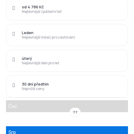
od 4 786 Kč
Nejlevnější zpáteční let
Leden
Nejlevnější měsíc pro cestování
úterý
Nejlevnější den pro let
30 dní předtím
Nejnižší ceny
Čvc
??
Srp