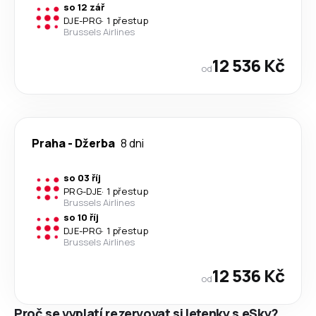
so 12 zář
DJE
-
PRG
·
1 přestup
Brussels Airlines
12 536 Kč
od
Praha
-
Džerba
8 dni
so 03 říj
PRG
-
DJE
·
1 přestup
Brussels Airlines
so 10 říj
DJE
-
PRG
·
1 přestup
Brussels Airlines
12 536 Kč
od
Proč se vyplatí rezervovat si letenky s eSky?