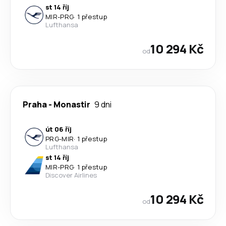
st 14 říj
MIR
-
PRG
·
1 přestup
Lufthansa
10 294 Kč
od
Praha
-
Monastir
9 dni
út 06 říj
PRG
-
MIR
·
1 přestup
Lufthansa
st 14 říj
MIR
-
PRG
·
1 přestup
Discover Airlines
10 294 Kč
od