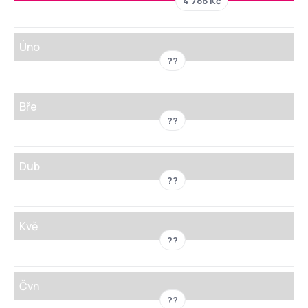
4 786 Kč
Úno
??
Bře
??
Dub
??
Kvě
??
Čvn
??