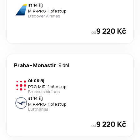
st 14 říj
MIR
-
PRG
·
1 přestup
Discover Airlines
9 220 Kč
od
Praha
-
Monastir
9 dni
út 06 říj
PRG
-
MIR
·
1 přestup
Brussels Airlines
st 14 říj
MIR
-
PRG
·
1 přestup
Lufthansa
9 220 Kč
od