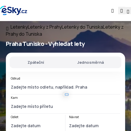
Letenky
Letenky z Prahy
Letenky do Tuniska
Letenky z
Prahy do Tuniska
Praha Tunisko
- Vyhledat lety
Zpáteční
Jednosměrná
Odkud
Kam
Odlet
Návrat