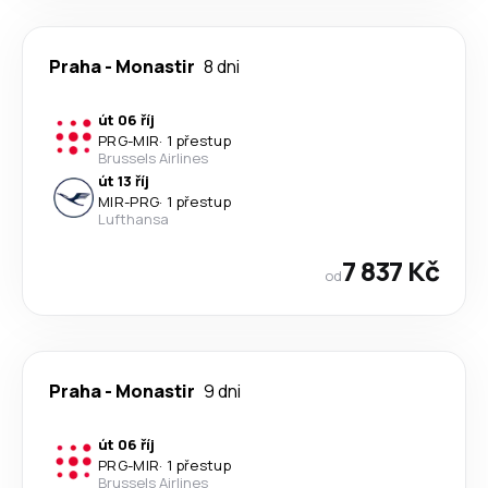
Praha
-
Monastir
8 dni
út 06 říj
PRG
-
MIR
·
1 přestup
Brussels Airlines
út 13 říj
MIR
-
PRG
·
1 přestup
Lufthansa
7 837 Kč
od
Praha
-
Monastir
9 dni
út 06 říj
PRG
-
MIR
·
1 přestup
Brussels Airlines