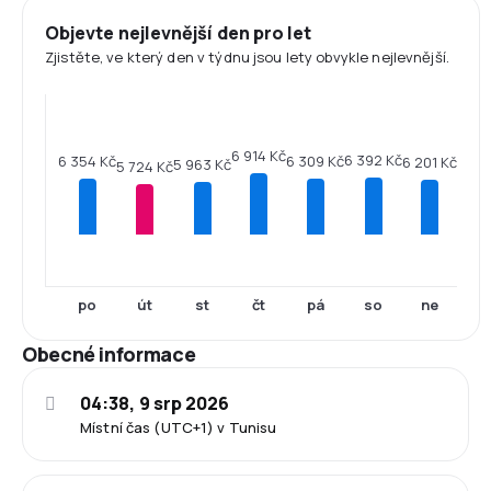
Objevte nejlevnější den pro let
Zjistěte, ve který den v týdnu jsou lety obvykle nejlevnější.
6 914 Kč
6 392 Kč
6 354 Kč
6 309 Kč
6 201 Kč
5 963 Kč
5 724 Kč
po
út
st
čt
pá
so
ne
Obecné informace
04:38, 9 srp 2026
Místní čas (UTC+1) v Tunisu