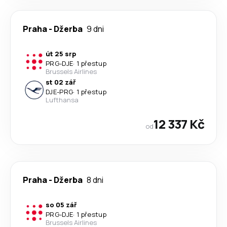
Praha
-
Džerba
9 dni
út 25 srp
PRG
-
DJE
·
1 přestup
Brussels Airlines
st 02 zář
DJE
-
PRG
·
1 přestup
Lufthansa
12 337 Kč
od
Praha
-
Džerba
8 dni
so 05 zář
PRG
-
DJE
·
1 přestup
Brussels Airlines