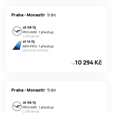
Praha
-
Monastir
9 dni
út 06 říj
PRG
-
MIR
·
1 přestup
Lufthansa
st 14 říj
MIR
-
PRG
·
1 přestup
Discover Airlines
10 294 Kč
od
Praha
-
Monastir
9 dni
út 06 říj
PRG
-
MIR
·
1 přestup
Lufthansa