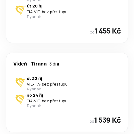
út 20 říj
TIA
-
VIE
·
bez přestupu
Ryanair
1 455 Kč
od
Vídeň
-
Tirana
3 dni
čt 22 říj
VIE
-
TIA
·
bez přestupu
Ryanair
so 24 říj
TIA
-
VIE
·
bez přestupu
Ryanair
1 539 Kč
od