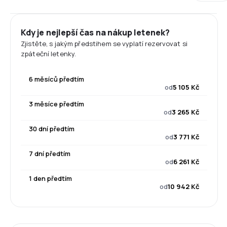
Kdy je nejlepší čas na nákup letenek?
Zjistěte, s jakým předstihem se vyplatí rezervovat si
zpáteční letenky.
6 měsíců předtím
od
5 105 Kč
3 měsíce předtím
od
3 265 Kč
30 dní předtím
od
3 771 Kč
7 dní předtím
od
6 261 Kč
1 den předtím
od
10 942 Kč