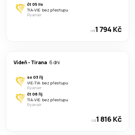
čt 05 lis
TIA
-
VIE
·
bez přestupu
Ryanair
1 794 Kč
od
Vídeň
-
Tirana
6 dni
so 03 říj
VIE
-
TIA
·
bez přestupu
Ryanair
čt 08 říj
TIA
-
VIE
·
bez přestupu
Ryanair
1 816 Kč
od