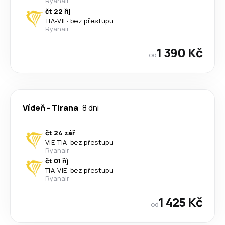
Ryanair
čt 22 říj
TIA
-
VIE
·
bez přestupu
Ryanair
1 390 Kč
od
Vídeň
-
Tirana
8 dni
čt 24 zář
VIE
-
TIA
·
bez přestupu
Ryanair
čt 01 říj
TIA
-
VIE
·
bez přestupu
Ryanair
1 425 Kč
od