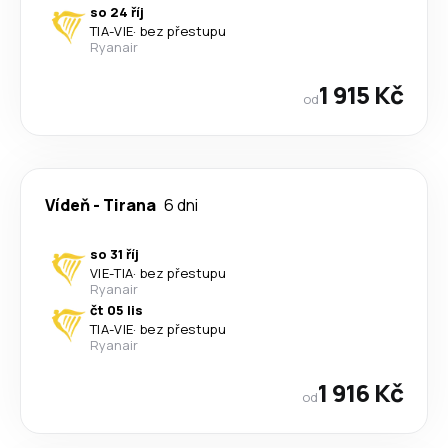
so 24 říj
TIA
-
VIE
·
bez přestupu
Ryanair
1 915 Kč
od
Vídeň
-
Tirana
6 dni
so 31 říj
VIE
-
TIA
·
bez přestupu
Ryanair
čt 05 lis
TIA
-
VIE
·
bez přestupu
Ryanair
1 916 Kč
od