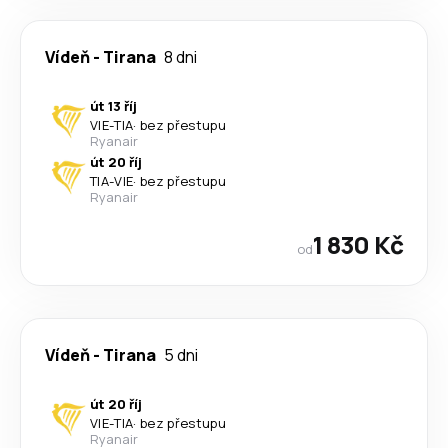
Vídeň
-
Tirana
8 dni
út 13 říj
VIE
-
TIA
·
bez přestupu
Ryanair
út 20 říj
TIA
-
VIE
·
bez přestupu
Ryanair
1 830 Kč
od
Vídeň
-
Tirana
5 dni
út 20 říj
VIE
-
TIA
·
bez přestupu
Ryanair