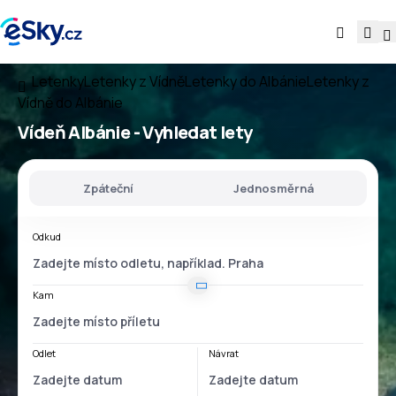
Letenky
Letenky z Vídně
Letenky do Albánie
Letenky z
Vídně do Albánie
Vídeň Albánie
- Vyhledat lety
Zpáteční
Jednosměrná
Odkud
Kam
Odlet
Návrat