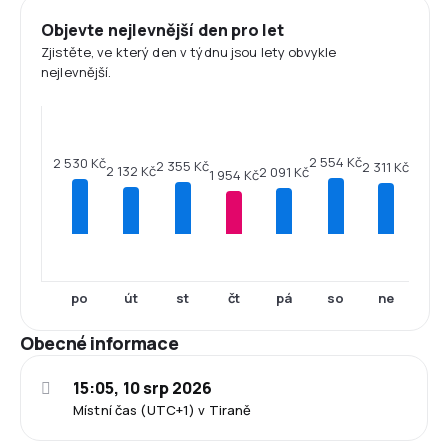
Objevte nejlevnější den pro let
Zjistěte, ve který den v týdnu jsou lety obvykle
nejlevnější.
2 554 Kč
2 530 Kč
2 355 Kč
2 311 Kč
2 132 Kč
2 091 Kč
1 954 Kč
po
út
st
čt
pá
so
ne
Obecné informace
15:05, 10 srp 2026
Místní čas (UTC+1) v Tiraně