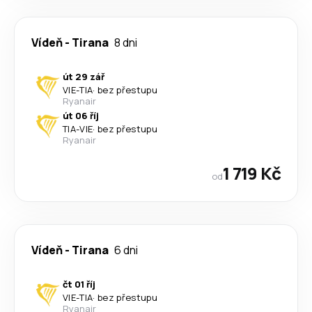
Vídeň
-
Tirana
8 dni
út 29 zář
VIE
-
TIA
·
bez přestupu
Ryanair
út 06 říj
TIA
-
VIE
·
bez přestupu
Ryanair
1 719 Kč
od
Vídeň
-
Tirana
6 dni
čt 01 říj
VIE
-
TIA
·
bez přestupu
Ryanair