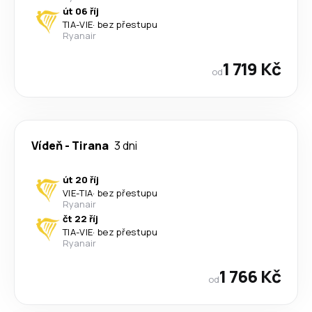
út 06 říj
TIA
-
VIE
·
bez přestupu
Ryanair
1 719 Kč
od
Vídeň
-
Tirana
3 dni
út 20 říj
VIE
-
TIA
·
bez přestupu
Ryanair
čt 22 říj
TIA
-
VIE
·
bez přestupu
Ryanair
1 766 Kč
od