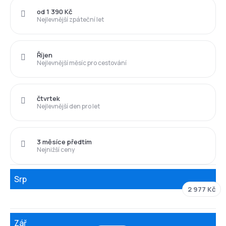
od 1 390 Kč
Nejlevnější zpáteční let
Říjen
Nejlevnější měsíc pro cestování
čtvrtek
Nejlevnější den pro let
3 měsíce předtím
Nejnižší ceny
Srp
2 977 Kč
Zář