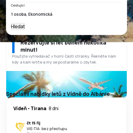
Cestující
Hledat
Rezervujte si let během několika
minut!
Použijte vyhledávač v horní části stránky. Řekněte nám
kdy a kam letíte a my se postaráme o zbytek.
Speciální nabídky letů z Vídně do Albánie
Vídeň
-
Tirana
8 dni
čt 15 říj
VIE
-
TIA
·
bez přestupu