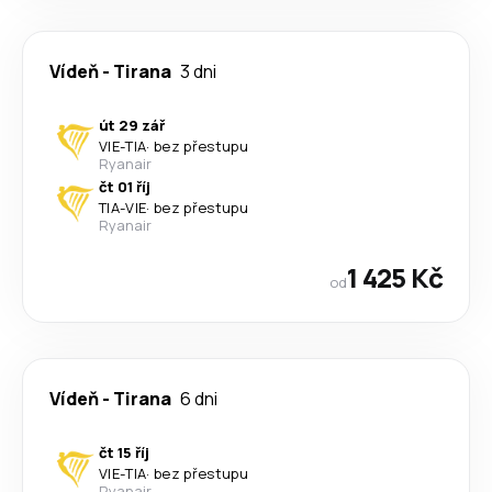
Vídeň
-
Tirana
3 dni
út 29 zář
VIE
-
TIA
·
bez přestupu
Ryanair
čt 01 říj
TIA
-
VIE
·
bez přestupu
Ryanair
1 425 Kč
od
Vídeň
-
Tirana
6 dni
čt 15 říj
VIE
-
TIA
·
bez přestupu
Ryanair