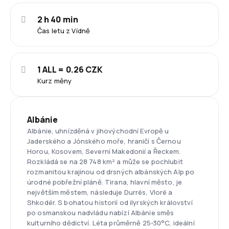
2 h 40 min
Čas letu z Vídně
1 ALL = 0.26 CZK
Kurz měny
Albánie
Albánie, uhnízděná v jihovýchodní Evropě u
Jaderského a Jónského moře, hraničí s Černou
Horou, Kosovem, Severní Makedonií a Řeckem.
Rozkládá se na 28 748 km² a může se pochlubit
rozmanitou krajinou od drsných albánských Alp po
úrodné pobřežní pláně. Tirana, hlavní město, je
největším městem, následuje Durrës, Vlorë a
Shkodër. S bohatou historií od ilyrských království
po osmanskou nadvládu nabízí Albánie směs
kulturního dědictví. Léta průměrně 25-30°C, ideální