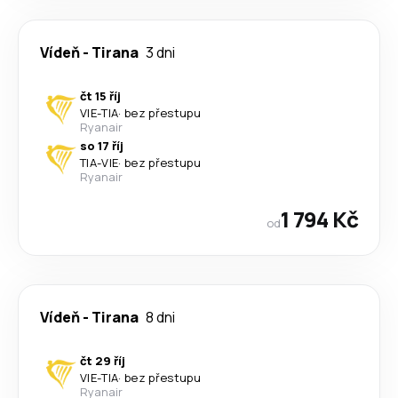
Vídeň
-
Tirana
3 dni
čt 15 říj
VIE
-
TIA
·
bez přestupu
Ryanair
so 17 říj
TIA
-
VIE
·
bez přestupu
Ryanair
1 794 Kč
od
Vídeň
-
Tirana
8 dni
čt 29 říj
VIE
-
TIA
·
bez přestupu
Ryanair