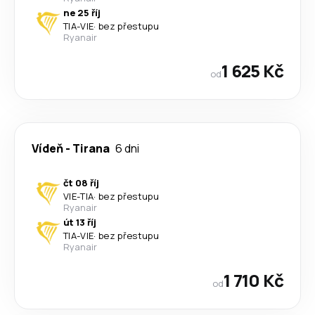
ne 25 říj
TIA
-
VIE
·
bez přestupu
Ryanair
1 625 Kč
od
Vídeň
-
Tirana
6 dni
čt 08 říj
VIE
-
TIA
·
bez přestupu
Ryanair
út 13 říj
TIA
-
VIE
·
bez přestupu
Ryanair
1 710 Kč
od