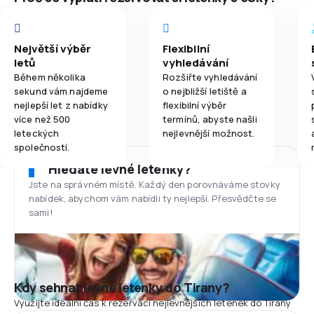
Největší výběr
Flexibilní
letů
vyhledávání
Během několika
Rozšiřte vyhledávání
sekund vám najdeme
o nejbližší letiště a
nejlepší let z nabídky
flexibilní výběr
více než 500
termínů, abyste našli
leteckých
nejlevnější možnost.
společností.
Hledáte levné letenky?
Jste na správném místě. Každý den porovnáváme stovky
nabídek, abychom vám nabídli ty nejlepší. Přesvědčte se
sami!
Kdy sehnat levné letenky do Tirany?
Využijte ideální čas k rezervaci nejlevnějších letenek do Tirany