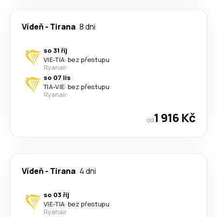
Vídeň
-
Tirana
8 dni
so 31 říj
VIE
-
TIA
·
bez přestupu
Ryanair
so 07 lis
TIA
-
VIE
·
bez přestupu
Ryanair
1 916 Kč
od
Vídeň
-
Tirana
4 dni
so 03 říj
VIE
-
TIA
·
bez přestupu
Ryanair