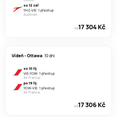
so 12 zář
YHZ
-
VIE
·
1 přestup
Austrian
17 304 Kč
od
Vídeň
-
Ottawa
10 dni
so 10 říj
VIE
-
YOW
·
1 přestup
Air France
po 19 říj
YOW
-
VIE
·
1 přestup
Air France
17 306 Kč
od