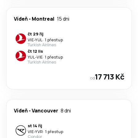
Vídeň
-
Montreal
15 dni
čt 29 říj
VIE
-
YUL
·
1 přestup
Turkish Airlines
čt 12 lis
YUL
-
VIE
·
1 přestup
Turkish Airlines
17 713 Kč
od
Vídeň
-
Vancouver
8 dni
st 14 říj
VIE
-
YVR
·
1 přestup
Condor