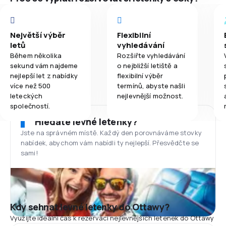
Největší výběr
Flexibilní
letů
vyhledávání
Během několika
Rozšiřte vyhledávání
sekund vám najdeme
o nejbližší letiště a
nejlepší let z nabídky
flexibilní výběr
více než 500
termínů, abyste našli
leteckých
nejlevnější možnost.
společností.
Hledáte levné letenky?
Jste na správném místě. Každý den porovnáváme stovky
nabídek, abychom vám nabídli ty nejlepší. Přesvědčte se
sami!
Kdy sehnat levné letenky do Ottawy?
Využijte ideální čas k rezervaci nejlevnějších letenek do Ottawy