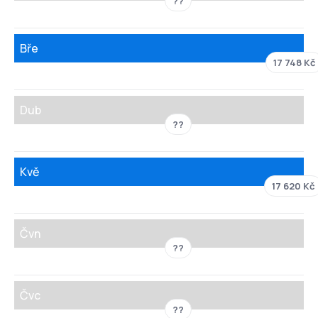
??
Bře
17 748 Kč
Dub
??
Kvě
17 620 Kč
Čvn
??
Čvc
??