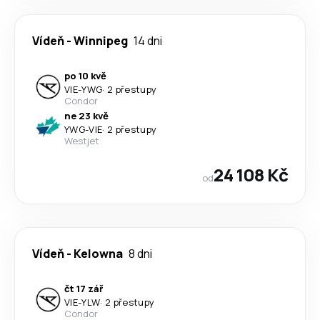
Vídeň
-
Winnipeg
14 dni
po 10 kvě
VIE
-
YWG
·
2 přestupy
Condor
ne 23 kvě
YWG
-
VIE
·
2 přestupy
Westjet
24 108 Kč
od
Vídeň
-
Kelowna
8 dni
čt 17 zář
VIE
-
YLW
·
2 přestupy
Condor