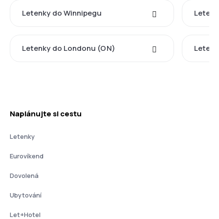
Letenky do Winnipegu
Leten
Letenky do Londonu (ON)
Letenk
Naplánujte si cestu
Letenky
Eurovíkend
Dovolená
Ubytování
Let+Hotel