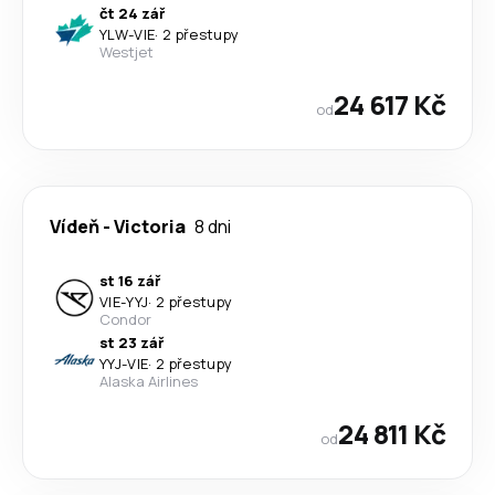
čt 24 zář
YLW
-
VIE
·
2 přestupy
Westjet
24 617 Kč
od
Vídeň
-
Victoria
8 dni
st 16 zář
VIE
-
YYJ
·
2 přestupy
Condor
st 23 zář
YYJ
-
VIE
·
2 přestupy
Alaska Airlines
24 811 Kč
od