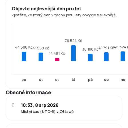
Objevte nejlevnější den pro let
Zjistěte, ve který den v týdnu jsou lety obvykle nejlevnější.
76 524 Kč
46 324 
44 588 Kč
41 791 Kč
41 558 Kč
36 160 Kč
14 481 Kč
po
út
st
čt
pá
so
ne
Obecné informace
10:33, 8 srp 2026
Místní čas (UTC-5) v Ottawě