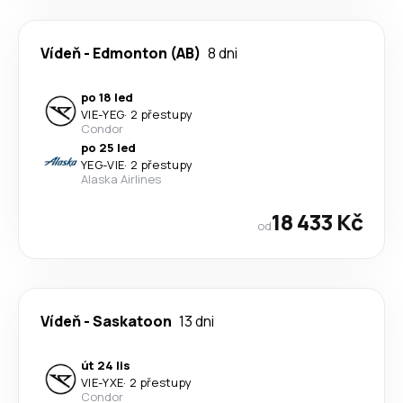
Vídeň
-
Edmonton (AB)
8 dni
po 18 led
VIE
-
YEG
·
2 přestupy
Condor
po 25 led
YEG
-
VIE
·
2 přestupy
Alaska Airlines
18 433 Kč
od
Vídeň
-
Saskatoon
13 dni
út 24 lis
VIE
-
YXE
·
2 přestupy
Condor