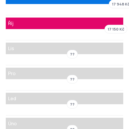
17 948 K
Říj
17 150 Kč
Lis
??
Pro
??
Led
??
Úno