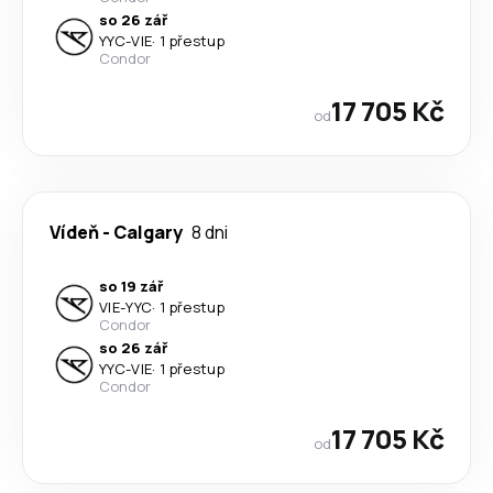
so 26 zář
YYC
-
VIE
·
1 přestup
Condor
17 705 Kč
od
Vídeň
-
Calgary
8 dni
so 19 zář
VIE
-
YYC
·
1 přestup
Condor
so 26 zář
YYC
-
VIE
·
1 přestup
Condor
17 705 Kč
od