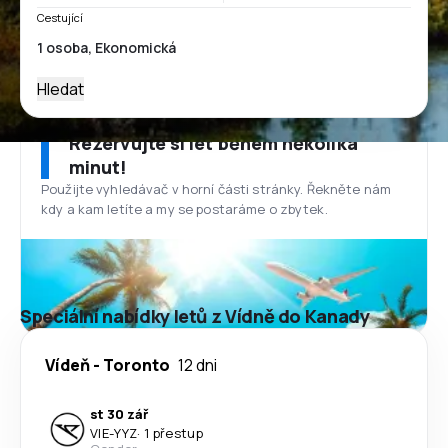
Cestující
Hledat
Rezervujte si let během několika
minut!
Použijte vyhledávač v horní části stránky. Řekněte nám
kdy a kam letíte a my se postaráme o zbytek.
Speciální nabídky letů z Vídně do Kanady
Vídeň
-
Toronto
12 dni
st 30 zář
VIE
-
YYZ
·
1 přestup