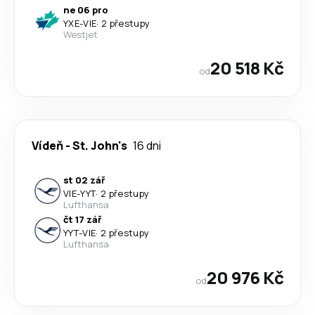
ne 06 pro
YXE
-
VIE
·
2 přestupy
Westjet
20 518 Kč
od
Vídeň
-
St. John's
16 dni
st 02 zář
VIE
-
YYT
·
2 přestupy
Lufthansa
čt 17 zář
YYT
-
VIE
·
2 přestupy
Lufthansa
20 976 Kč
od