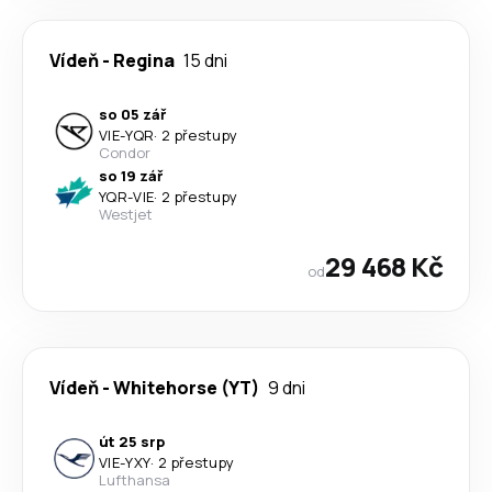
Vídeň
-
Regina
15 dni
so 05 zář
VIE
-
YQR
·
2 přestupy
Condor
so 19 zář
YQR
-
VIE
·
2 přestupy
Westjet
29 468 Kč
od
Vídeň
-
Whitehorse (YT)
9 dni
út 25 srp
VIE
-
YXY
·
2 přestupy
Lufthansa