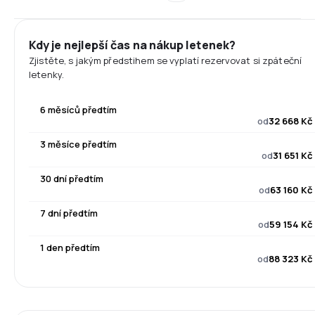
Kdy je nejlepší čas na nákup letenek?
Zjistěte, s jakým předstihem se vyplatí rezervovat si zpáteční
letenky.
6 měsíců předtím
od
32 668 Kč
3 měsíce předtím
od
31 651 Kč
30 dní předtím
od
63 160 Kč
7 dní předtím
od
59 154 Kč
1 den předtím
od
88 323 Kč