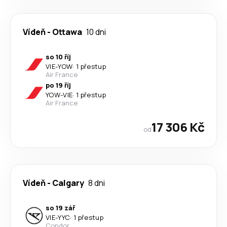
Vídeň
-
Ottawa
10 dni
so 10 říj
VIE
-
YOW
·
1 přestup
Air France
po 19 říj
YOW
-
VIE
·
1 přestup
Air France
17 306 Kč
od
Vídeň
-
Calgary
8 dni
so 19 zář
VIE
-
YYC
·
1 přestup
Condor