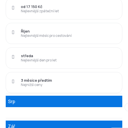
od 17 150 Kč
Nejlevnější zpáteční let
Říjen
Nejlevnější měsíc pro cestování
středa
Nejlevnější den pro let
3 měsíce předtím
Nejnižší ceny
Srp
Zář