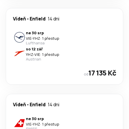
Vídeň
-
Enfield
14 dni
ne 30 srp
VIE
-
YHZ
·
1 přestup
Lufthansa
so 12 zář
YHZ
-
VIE
·
1 přestup
Austrian
17 135 Kč
od
Vídeň
-
Enfield
14 dni
ne 30 srp
VIE
-
YHZ
·
1 přestup
SWISS