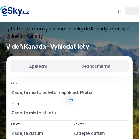
Letenky
Letenky z Vídně
Letenky do Kanady
Letenky z
Vídně do Kanady
Vídeň Kanada
- Vyhledat lety
Zpáteční
Jednosměrná
Odkud
Kam
Odlet
Návrat