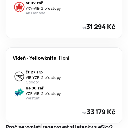
st 02 zář
YXY
-
VIE
·
2 přestupy
Air Canada
31 294 Kč
od
Vídeň
-
Yellowknife
11 dni
čt 27 srp
VIE
-
YZF
·
2 přestupy
Condor
ne 06 zář
YZF
-
VIE
·
2 přestupy
Westjet
33 179 Kč
od
Proč se vyplatí rezervovat si letenky s eSky?