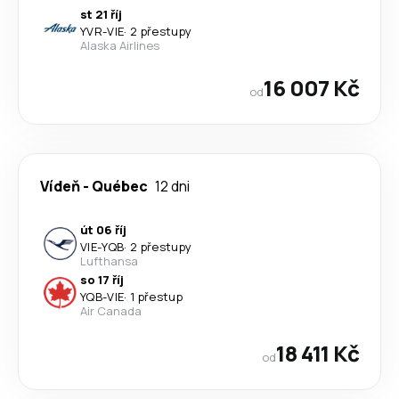
st 21 říj
YVR
-
VIE
·
2 přestupy
Alaska Airlines
16 007 Kč
od
Vídeň
-
Québec
12 dni
út 06 říj
VIE
-
YQB
·
2 přestupy
Lufthansa
so 17 říj
YQB
-
VIE
·
1 přestup
Air Canada
18 411 Kč
od