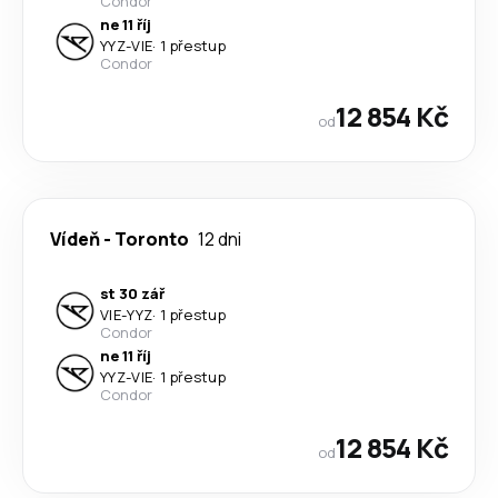
Condor
ne 11 říj
YYZ
-
VIE
·
1 přestup
Condor
12 854 Kč
od
Vídeň
-
Toronto
12 dni
st 30 zář
VIE
-
YYZ
·
1 přestup
Condor
ne 11 říj
YYZ
-
VIE
·
1 přestup
Condor
12 854 Kč
od