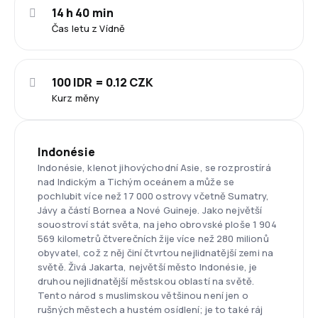
14 h 40 min
Čas letu z Vídně
100 IDR = 0.12 CZK
Kurz měny
Indonésie
Indonésie, klenot jihovýchodní Asie, se rozprostírá
nad Indickým a Tichým oceánem a může se
pochlubit více než 17 000 ostrovy včetně Sumatry,
Jávy a částí Bornea a Nové Guineje. Jako největší
souostroví stát světa, na jeho obrovské ploše 1 904
569 kilometrů čtverečních žije více než 280 milionů
obyvatel, což z něj činí čtvrtou nejlidnatější zemi na
světě. Živá Jakarta, největší město Indonésie, je
druhou nejlidnatější městskou oblastí na světě.
Tento národ s muslimskou většinou není jen o
rušných městech a hustém osídlení; je to také ráj