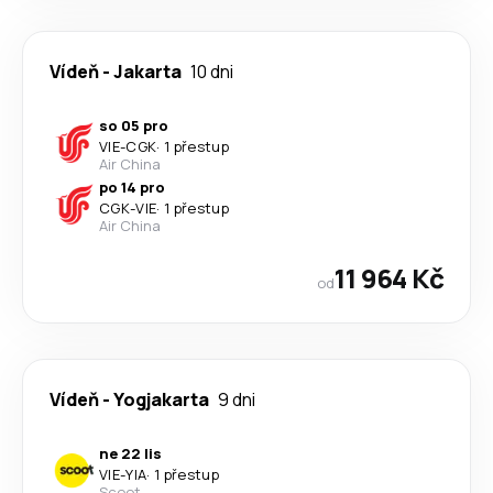
Vídeň
-
Jakarta
10 dni
so 05 pro
VIE
-
CGK
·
1 přestup
Air China
po 14 pro
CGK
-
VIE
·
1 přestup
Air China
11 964 Kč
od
Vídeň
-
Yogjakarta
9 dni
ne 22 lis
VIE
-
YIA
·
1 přestup
Scoot