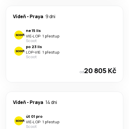
Vídeň
-
Praya
9 dni
ne 15 lis
VIE
-
LOP
·
1 přestup
Scoot
po 23 lis
LOP
-
VIE
·
1 přestup
Scoot
20 805 Kč
od
Vídeň
-
Praya
14 dni
út 01 pro
VIE
-
LOP
·
1 přestup
Scoot