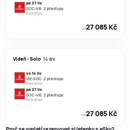
pá 27 lis
SOC
-
VIE
·
2 přestupy
Emirates
27 085 Kč
od
Vídeň
-
Solo
14 dni
so 14 lis
VIE
-
SOC
·
2 přestupy
Emirates
pá 27 lis
SOC
-
VIE
·
2 přestupy
Emirates
27 085 Kč
od
Proč se vyplatí rezervovat si letenky s eSky?