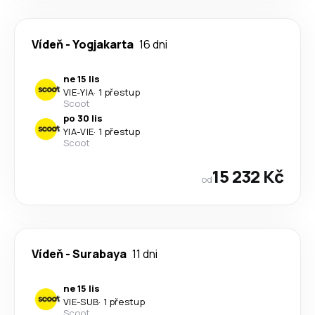
Vídeň
-
Yogjakarta
16 dni
ne 15 lis
VIE
-
YIA
·
1 přestup
Scoot
po 30 lis
YIA
-
VIE
·
1 přestup
Scoot
15 232 Kč
od
Vídeň
-
Surabaya
11 dni
ne 15 lis
VIE
-
SUB
·
1 přestup
Scoot