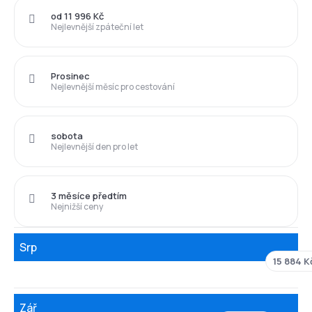
od 11 996 Kč
Nejlevnější zpáteční let
Prosinec
Nejlevnější měsíc pro cestování
sobota
Nejlevnější den pro let
3 měsíce předtím
Nejnižší ceny
Srp
15 884 K
Zář