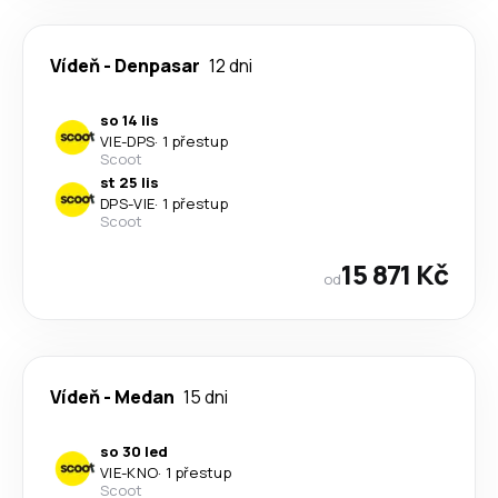
Vídeň
-
Denpasar
12 dni
so 14 lis
VIE
-
DPS
·
1 přestup
Scoot
st 25 lis
DPS
-
VIE
·
1 přestup
Scoot
15 871 Kč
od
Vídeň
-
Medan
15 dni
so 30 led
VIE
-
KNO
·
1 přestup
Scoot