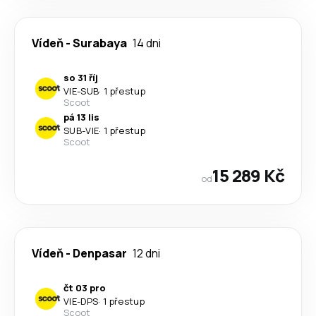
Vídeň
-
Surabaya
14 dni
so 31 říj
VIE
-
SUB
·
1 přestup
Scoot
pá 13 lis
SUB
-
VIE
·
1 přestup
Scoot
15 289 Kč
od
Vídeň
-
Denpasar
12 dni
čt 03 pro
VIE
-
DPS
·
1 přestup
Scoot