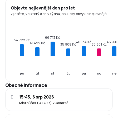
Objevte nejlevnější den pro let
Zjistěte, ve který den v týdnu jsou lety obvykle nejlevnější.
66 713 Kč
54 722 Kč
46 991
46 134 Kč
41 422 Kč
35 909 Kč
35 301 Kč
po
út
st
čt
pá
so
ne
Obecné informace
15:45, 6 srp 2026
Místní čas (UTC+7) v Jakartě