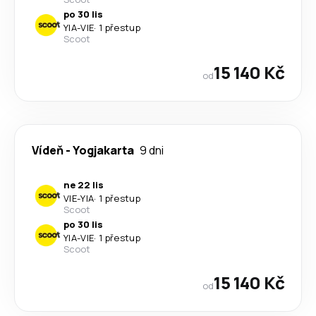
po 30 lis
YIA
-
VIE
·
1 přestup
Scoot
15 140 Kč
od
Vídeň
-
Yogjakarta
9 dni
ne 22 lis
VIE
-
YIA
·
1 přestup
Scoot
po 30 lis
YIA
-
VIE
·
1 přestup
Scoot
15 140 Kč
od