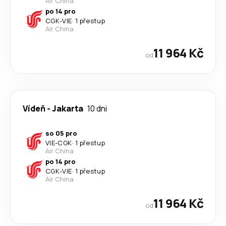
Air China
po 14 pro
CGK
-
VIE
·
1 přestup
Air China
11 964 Kč
od
Vídeň
-
Jakarta
10 dni
so 05 pro
VIE
-
CGK
·
1 přestup
Air China
po 14 pro
CGK
-
VIE
·
1 přestup
Air China
11 964 Kč
od