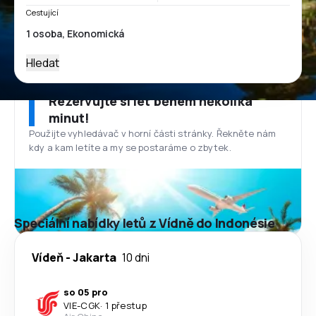
Cestující
Hledat
Rezervujte si let během několika
minut!
Použijte vyhledávač v horní části stránky. Řekněte nám
kdy a kam letíte a my se postaráme o zbytek.
Speciální nabídky letů z Vídně do Indonésie
Vídeň
-
Jakarta
10 dni
so 05 pro
VIE
-
CGK
·
1 přestup