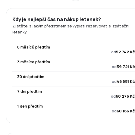
Kdy je nejlepší čas na nákup letenek?
Zjistěte, s jakým předstihem se vyplatí rezervovat si zpáteční
letenky.
6 měsíců předtím
od
52 742 Kč
3 měsíce předtím
od
39 721 Kč
30 dní předtím
od
46 581 Kč
7 dní předtím
od
60 276 Kč
1 den předtím
od
60 186 Kč