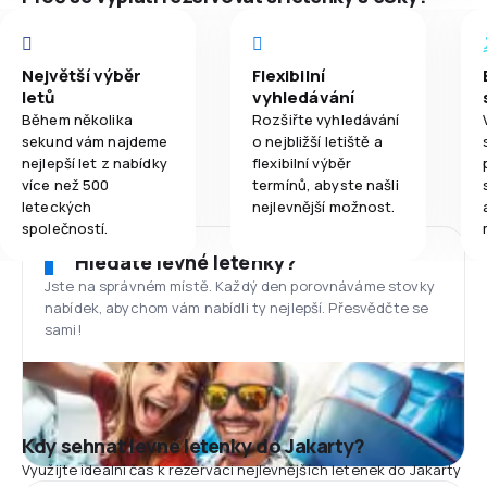
Největší výběr
Flexibilní
letů
vyhledávání
Během několika
Rozšiřte vyhledávání
sekund vám najdeme
o nejbližší letiště a
nejlepší let z nabídky
flexibilní výběr
více než 500
termínů, abyste našli
leteckých
nejlevnější možnost.
společností.
Hledáte levné letenky?
Jste na správném místě. Každý den porovnáváme stovky
nabídek, abychom vám nabídli ty nejlepší. Přesvědčte se
sami!
Kdy sehnat levné letenky do Jakarty?
Využijte ideální čas k rezervaci nejlevnějších letenek do Jakarty