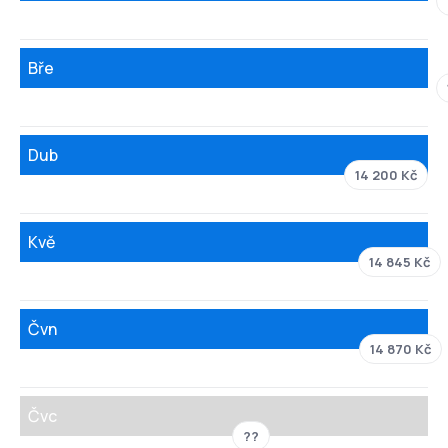
Bře
Dub
14 200 Kč
Kvě
14 845 Kč
Čvn
14 870 Kč
Čvc
??