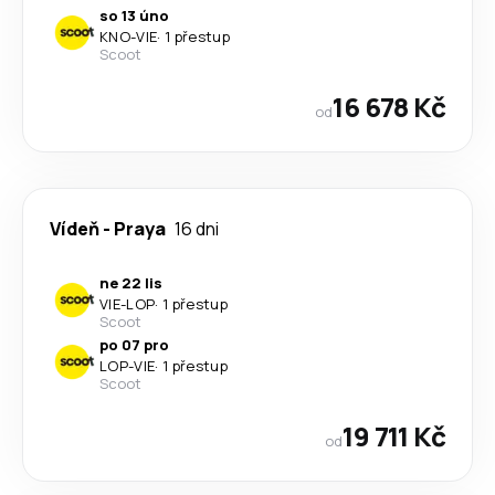
so 13 úno
KNO
-
VIE
·
1 přestup
Scoot
16 678 Kč
od
Vídeň
-
Praya
16 dni
ne 22 lis
VIE
-
LOP
·
1 přestup
Scoot
po 07 pro
LOP
-
VIE
·
1 přestup
Scoot
19 711 Kč
od