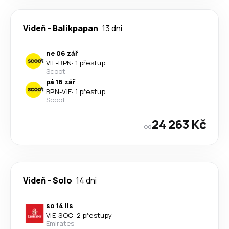
Vídeň
-
Balikpapan
13 dni
ne 06 zář
VIE
-
BPN
·
1 přestup
Scoot
pá 18 zář
BPN
-
VIE
·
1 přestup
Scoot
24 263 Kč
od
Vídeň
-
Solo
14 dni
so 14 lis
VIE
-
SOC
·
2 přestupy
Emirates