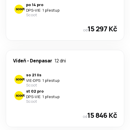
po 14 pro
DPS
-
VIE
·
1 přestup
Scoot
15 297 Kč
od
Vídeň
-
Denpasar
12 dni
so 21 lis
VIE
-
DPS
·
1 přestup
Scoot
st 02 pro
DPS
-
VIE
·
1 přestup
Scoot
15 846 Kč
od