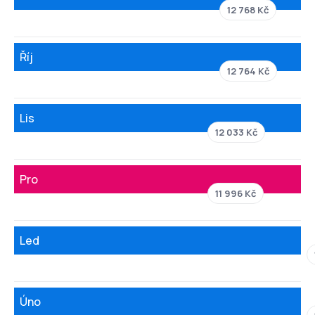
12 768 Kč
Říj
12 764 Kč
Lis
12 033 Kč
Pro
11 996 Kč
Led
Úno