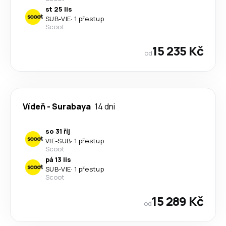
st 25 lis
SUB
-
VIE
·
1 přestup
Scoot
15 235 Kč
od
Vídeň
-
Surabaya
14 dni
so 31 říj
VIE
-
SUB
·
1 přestup
Scoot
pá 13 lis
SUB
-
VIE
·
1 přestup
Scoot
15 289 Kč
od