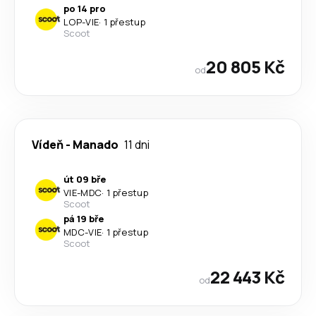
po 14 pro
LOP
-
VIE
·
1 přestup
Scoot
20 805 Kč
od
Vídeň
-
Manado
11 dni
út 09 bře
VIE
-
MDC
·
1 přestup
Scoot
pá 19 bře
MDC
-
VIE
·
1 přestup
Scoot
22 443 Kč
od