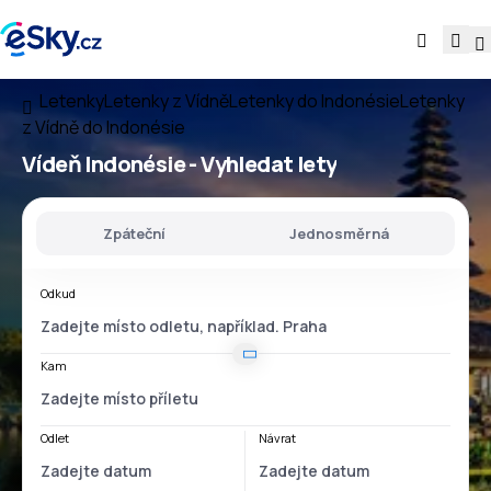
Letenky
Letenky z Vídně
Letenky do Indonésie
Letenky
z Vídně do Indonésie
Vídeň Indonésie
- Vyhledat lety
Zpáteční
Jednosměrná
Odkud
Kam
Odlet
Návrat