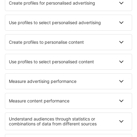
Sandane Airport (SDN)
Skien Airport (SKE)
Stavanger Sola (SVG)
Sorkjosen Airport (SOJ)
Sandnessjoen Stokka (SSJ)
Stokmarknes Airport (SKN)
Stord Airport (SRP)
Longyear Svalbard (LYR)
Vadso Airport (VDS)
Trondheim Vaernes (TRD)
Vardo Airport (VAW)