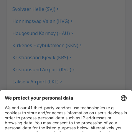
Svolvaer Helle (SVJ)
Honningsvag Valan (HVG)
Haugesund Karmoy (HAU)
Kirkenes Hoybuktmoen (KKN)
Kristiansand Kjevik (KRS)
Kristiansund Airport (KSU)
Lakselv Airport (LKL)
Tromso Langnes (TOS)
Leknes Airport (LKN)
Mehamn Airport (MEH)
Mo i Rana Rassvoll (MQN)