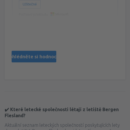
Užitečné
Pořízení překladu
Andrzej
Polonia,
Červen 2024
Prohlédněte si hodnocení
✔️ Které letecké společnosti létají z letiště Bergen
Flesland?
Aktuální seznam leteckých společností poskytujících lety