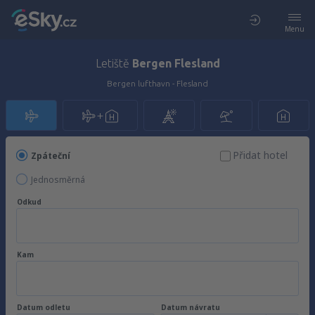
Menu
Letiště
Bergen Flesland
Bergen lufthavn - Flesland
Přidat hotel
Zpáteční
Jednosměrná
Odkud
Kam
Datum odletu
Datum návratu