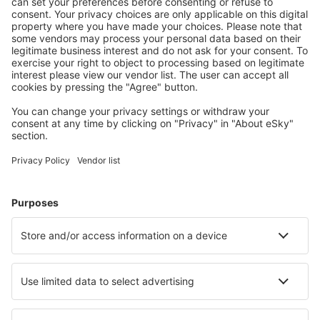
Molde Aro (MOL)
Mosjoen Airport (MJF)
Oslo
Namsos Airport (OSY)
Orland (OLA)
Hovden Orsta-Volda (HOV)
Oslo
Oslo
Roros Airport (RRS)
Rorvik Airport (RVK)
Rost Airport (RET)