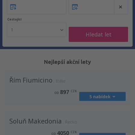
Cestující
1
Hledat let
Nejlepší akční lety
Řím Fiumicino
Itálie
897
CZK
OD
5 nabídek
z
Praha, Vaclav Havel
(PRG)
Soluň Makedonia
1213
Řecko
OD
CZK
4050
CZK
OD