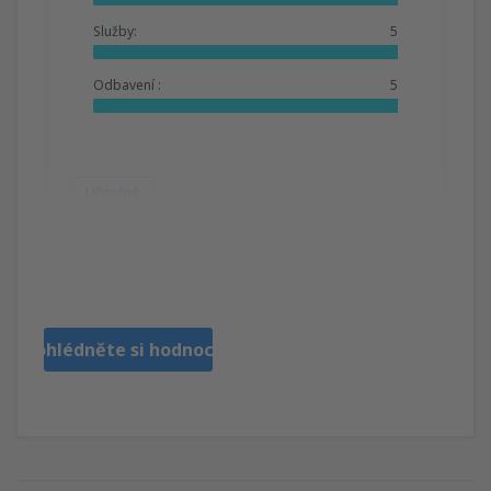
Služby:
5
Odbavení :
5
Užitečné
Catiane
Portugal,
Červen 2019
Prohlédněte si hodnocení