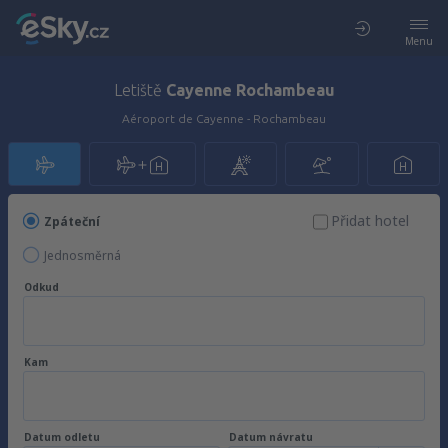
Menu
Letiště
Cayenne Rochambeau
Aéroport de Cayenne - Rochambeau
Přidat hotel
Zpáteční
Jednosměrná
Odkud
Kam
Datum odletu
Datum návratu