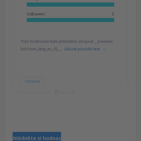
Odbavení :
5
Toto hodnocení bylo přeloženo strojově __{reviews-
list.From_lang_es_cl}__.
Ukázat původní text
Užitečné
Pořízení překladu
ORLANDO
Chili,
Červenec 2024
Prohlédněte si hodnocení