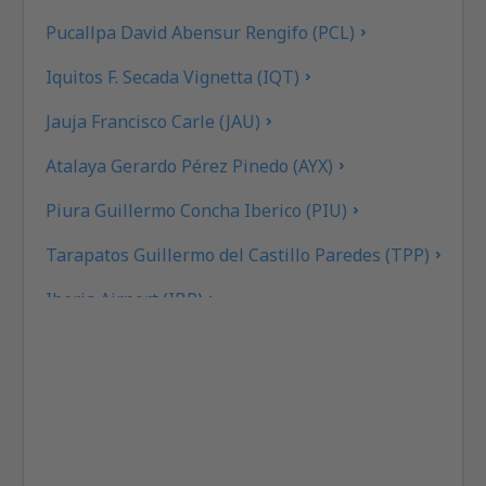
Pucallpa David Abensur Rengifo (PCL)
Iquitos F. Secada Vignetta (IQT)
Jauja Francisco Carle (JAU)
Atalaya Gerardo Pérez Pinedo (AYX)
Piura Guillermo Concha Iberico (PIU)
Tarapatos Guillermo del Castillo Paredes (TPP)
Iberia Airport (IBP)
Juliaca Inca Manco Capac (JUL)
Lima Jorge Chavez (LIM)
Chiclayo Jose A. Quinones Gonzales (CIX)
Juanjui Airport (JJI)