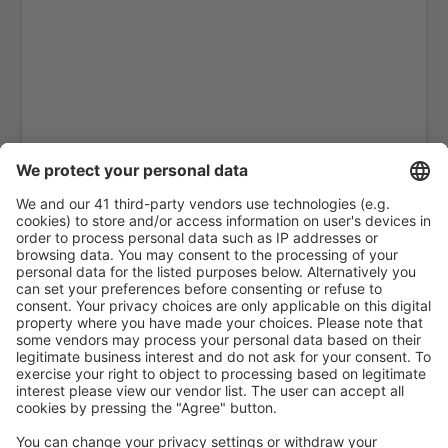
Manuel Prado (MZA)
Moyobamba Airport (MBP)
Nazca Maria Reiche Neuman (NZC)
Puerto Maldonado Padre Aldamiz (PEM)
Tumbes Pedro Canga Rodriguez (TBP)
Pisco Renan Elias Olivera (PIO)
Rioja Juan Simons Vela (RIJ)
Arequipa Rodriguez Ballon (AQP)
Santa Maria Airport (Peru) (SMG)
Jaen Shumba (JAE)
Talara Victor Monteas Arias (TYL)