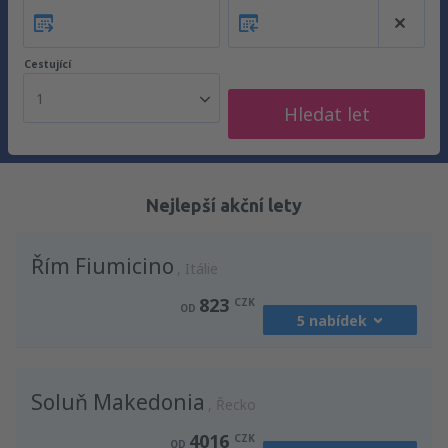
Cestující
1
Hledat let
Nejlepší akční lety
Řím Fiumicino
Itálie
823
CZK
OD
5 nabídek
z
Praha, Vaclav Havel
(PRG)
Soluň Makedonia
1185
Řecko
OD
CZK
4016
CZK
OD