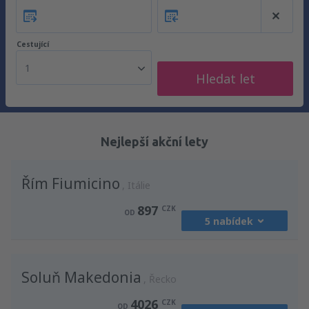
Cestující
1
Hledat let
Nejlepší akční lety
Řím Fiumicino
Itálie
897
CZK
OD
5 nabídek
z
Praha, Vaclav Havel
(PRG)
Soluň Makedonia
1213
Řecko
OD
CZK
4026
CZK
OD