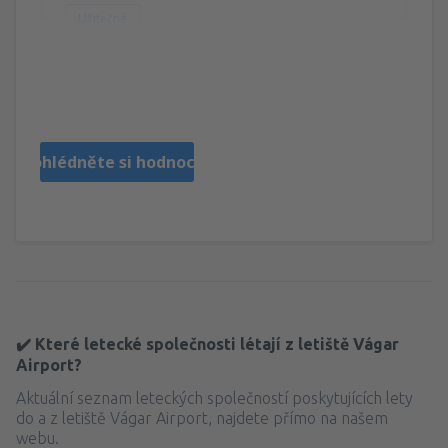
Užitečné
Mariusz
Polonia,
Říjen 2022
Prohlédněte si hodnocení
✔️ Které letecké společnosti létají z letiště Vágar
Airport?
Aktuální seznam leteckých společností poskytujících lety
do a z letiště Vágar Airport, najdete přímo na našem
webu.