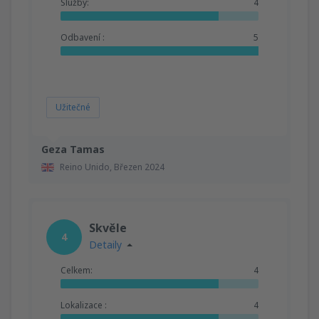
Služby:
4
Odbavení :
5
Užitečné
Geza Tamas
Reino Unido,
Březen 2024
Skvěle
4
Detaily
Celkem:
4
Lokalizace :
4