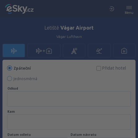
Menu
Letiště
Vágar Airport
Vágar Lufthavn
Přidat hotel
Zpáteční
Jednosměrná
Odkud
Kam
Datum odletu
Datum návratu