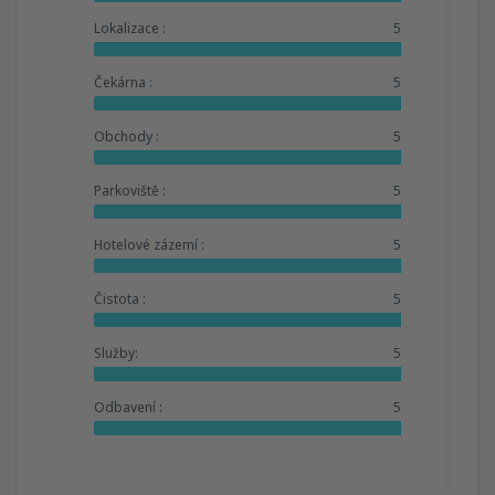
Lokalizace :
5
Čekárna :
5
Obchody :
5
Parkoviště :
5
Hotelové zázemí :
5
Čistota :
5
Služby:
5
Odbavení :
5