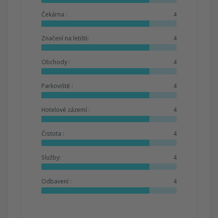
Čekárna :
4
Značení na letišti:
4
Obchody :
4
Parkoviště :
4
Hotelové zázemí :
4
Čistota :
4
Služby:
4
Odbavení :
4