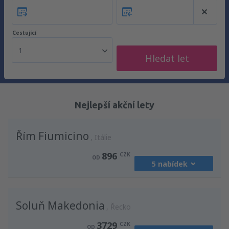
Cestující
1
Hledat let
Nejlepší akční lety
Řím Fiumicino
Itálie
896
CZK
OD
5 nabídek
z
Praha, Vaclav Havel
(PRG)
Soluň Makedonia
1211
Řecko
OD
CZK
3729
CZK
OD