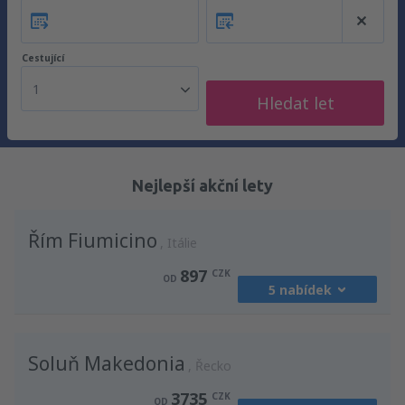
Cestující
1
Hledat let
Nejlepší akční lety
Řím Fiumicino
Itálie
897
CZK
OD
5 nabídek
z
Praha, Vaclav Havel
(PRG)
Soluň Makedonia
1213
Řecko
OD
CZK
3735
CZK
OD