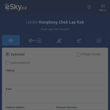
Menu
Letiště
Hongkong Chek Lap Kok
Chek Lap Kok Airport
Přidat hotel
Zpáteční
Jednosměrná
Odkud
Kam
Datum odletu
Datum návratu