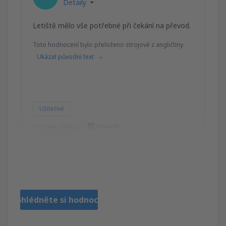
Detaily
Letiště mělo vše potřebné při čekání na převod.
Toto hodnocení bylo přeloženo strojově z angličtiny.
Ukázat původní text
Užitečné
Pořízení překladu
Carol
Ierland,
Leden 2020
Prohlédněte si hodnocení