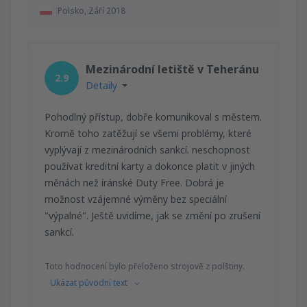
Polsko,
Září 2018
Mezinárodní letiště v Teheránu
2.9
Detaily
Pohodlný přístup, dobře komunikoval s městem.
Kromě toho zatěžují se všemi problémy, které
vyplývají z mezinárodních sankcí. neschopnost
používat kreditní karty a dokonce platit v jiných
měnách než íránské Duty Free. Dobrá je
možnost vzájemné výměny bez speciální
"výpalné". Ještě uvidíme, jak se změní po zrušení
sankcí.
Toto hodnocení bylo přeloženo strojově z polštiny.
Ukázat původní text