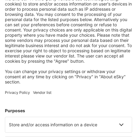
Šíráz Intl Airport (SYZ)
Tabríz Intl Airport (TBZ)
Orumíje Airport (OMH)
Zabol Airport (ACZ)
Záhedán Airport (ZAH)