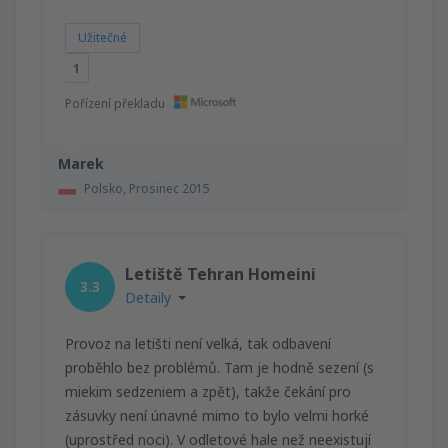
Užitečné
1
Pořízení překladu
Marek
Polsko,
Prosinec 2015
Letiště Tehran Homeini
3.3
Detaily
Provoz na letišti není velká, tak odbavení
proběhlo bez problémů. Tam je hodně sezení (s
miekim sedzeniem a zpět), takže čekání pro
zásuvky není únavné mimo to bylo velmi horké
(uprostřed noci). V odletové hale než neexistují