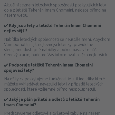
Aktuální seznam leteckých společností poskytujících lety
do a z letiště Teherán Imam Chomeini, najdete přímo na
našem webu.
✔️ Kdy jsou lety z letiště Teherán Imam Chomeini
nejlevnější?
Nabídka leteckých společností se neustále mění. Abychom
Vám pomohli najít nejlevnější letenky, pravidelně
sledujeme dostupné nabídky a pokud nastavíte náš
Cenový alarm, budeme Vás informovat o těch nejlepších.
✔️ Podporuje letiště Teherán Imam Chomeini
spojovací lety?
Na eSky.cz poskytujeme funkčnost MultiLine, díky které
můžete vyhledávat navazující lety i v případě leteckých
společností, které vzájemně přímo nespolupracují.
✔️ Jaký je plán příletů a odletů z letiště Teherán
Imam Chomeini?
Představujeme odletové a příletové tabule na našem