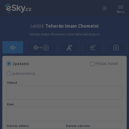
Menu
Letiště
Teherán Imam Chomeini
Tehran Imam Khomeini International Airport
Přidat hotel
Zpáteční
Jednosměrná
Odkud
Kam
Datum odletu
Datum návratu