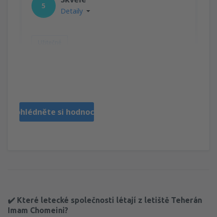
5
Detaily
Užitečné
Lubi
Česká Republika,
Březen 2025
Prohlédněte si hodnocení
✔️ Které letecké společnosti létají z letiště Teherán
Imam Chomeini?