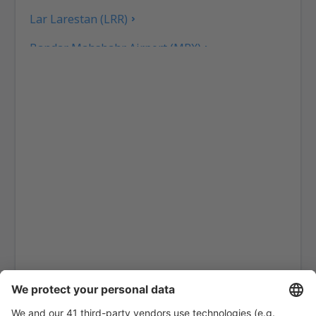
Lar Larestan (LRR)
Bandar Mahshahr Airport (MRX)
Mašhad Intl Airport (MHD)
Teherán
Noshahr Airport (NSH)
Persian Gulf International Airport (PGU)
Direstan Qeshm (GSM)
Rašt Airport (RAS)
Kermánšáh Shahid Ashrafi Esfahani (KSH)
Jazd Shahid Sadooghi (AZD)
Shahroud Airport (RUD)