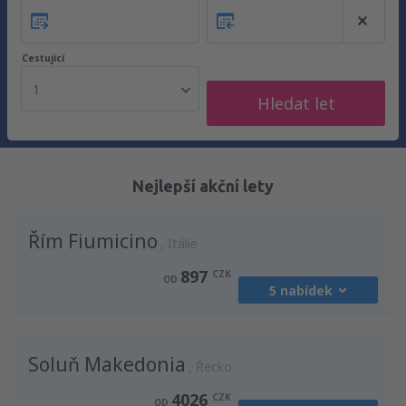
Cestující
1
Hledat let
Nejlepší akční lety
Řím Fiumicino
Itálie
897
CZK
OD
5 nabídek
z
Praha, Vaclav Havel
(PRG)
Soluň Makedonia
1213
Řecko
OD
CZK
4026
CZK
OD