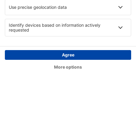
Bethel Airport (BET)
Bettles Airport (BTT)
Birch Creek (KBC)
Birmingham Shuttlesworth (BHM)
Flint Bishop (FNT)
Bismarck Municipal Airport (BIS)
Lexington Blue Grass (LEX)
Steamboat Springs Bob Adams (SBS)
Kiana (AK) Bob Baker (IAN)
Burbank Bob Hope (BUR)
Harrison Boone County (HRO)