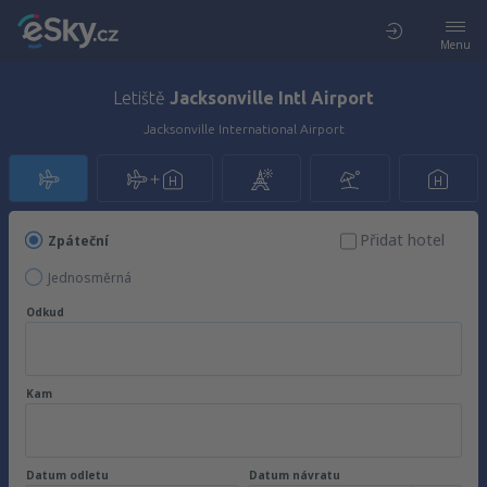
Menu
Letiště
Jacksonville Intl Airport
Jacksonville International Airport
Přidat hotel
Zpáteční
Jednosměrná
Odkud
Kam
Datum odletu
Datum návratu