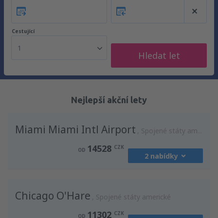
Cestující
1
Hledat let
Nejlepší akční lety
Miami Miami Intl Airport
Spojené státy americké
14528
CZK
OD
2 nabídky
z
Praha, Vaclav Havel
(PRG)
Chicago O'Hare
15256
Spojené státy americké
OD
CZK
11302
CZK
OD