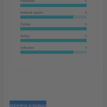
Parkoviště :
5
Hotelové zázemí :
4
Čistota :
5
Služby:
5
Odbavení :
4
Užitečné
Patricia
Estados Unidos,
Prosinec 2025
Prohlédněte si hodnocení