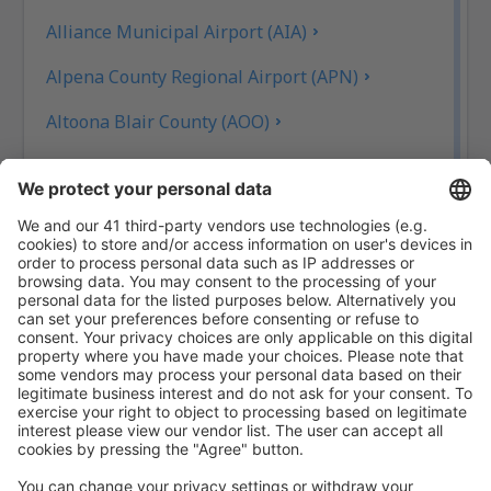
Alliance Municipal Airport (AIA)
Alpena County Regional Airport (APN)
Altoona Blair County (AOO)
Ambler Airport (ABL)
Anaktuvuk Pass Airport (AKP)
Letiště Angel Fire (AXX)
Angoon Apt. (AGN)
Aniak Airport (ANI)
Durango
Ann Arbor Municipal Airport (ARB)
McKinleyville Arcata Eureka (ACV)