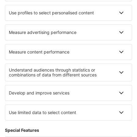
Baltimore Thurgood Marshall (BWI)
Bangor Intl Airport (BGR)
Paducah Barkley Regional (PAH)
Barnstable Municipal Airport (HYA)
Barter Island Apt. (BTI)
Baton Rouge Ryan Field (BTR)
Beaver (WBQ)
Beckley Raleigh County Memorial (BKW)
Bellingham Intl Airport (BLI)
Bemidji Regional Airport (BJI)
Butte Bert Mooney (BTM)