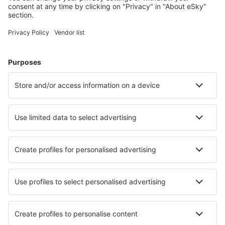
Arctic Village Apt. (ARC)
Fletcher Asheville (AVL)
Atka Airport (AKB)
Atlantic City Bader Field (ACY)
Atmautluak Airport (ATT)
Lewiston Auburn (LEW)
Augusta Regional Airport (AGS)
Augusta State Airport (AUG)
Green Bay Austin Straubel (GRB)
Austin Bergstrom (AUS)
Quincy Baldwin Field (UIN)