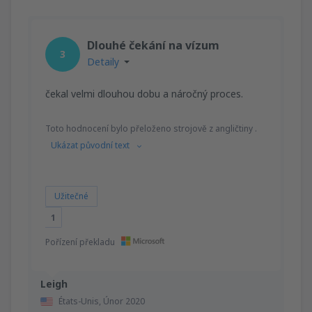
Dlouhé čekání na vízum
3
Detaily
čekal velmi dlouhou dobu a náročný proces.
Toto hodnocení bylo přeloženo strojově z angličtiny .
Ukázat původní text
Užitečné
1
Pořízení překladu
Leigh
États-Unis,
Únor 2020