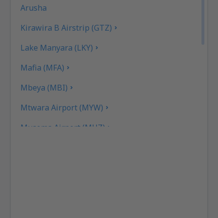
Arusha
Kirawira B Airstrip (GTZ)
Lake Manyara (LKY)
Mafia (MFA)
Mbeya (MBI)
Mtwara Airport (MYW)
Musoma Airport (MUZ)
Mwanza Airport (MWZ)
Pemba (PMA)
Seronera (SEU)
Tabora (TBO)