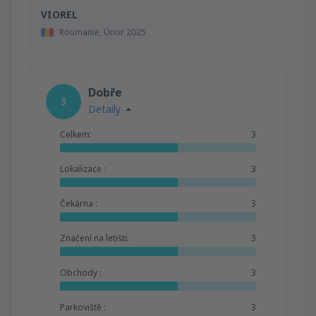
VIOREL
Roumanie,
Únor 2025
Dobře
3
Detaily
Celkem:
3
Lokalizace :
3
Čekárna :
3
Značení na letišti:
3
Obchody :
3
Parkoviště :
3