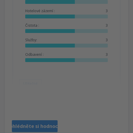
Hotelové zázemí :
3
Čistota :
3
Služby:
3
Odbavení :
3
Užitečné
Nicolas
États-Unis,
Duben 2020
Prohlédněte si hodnocení