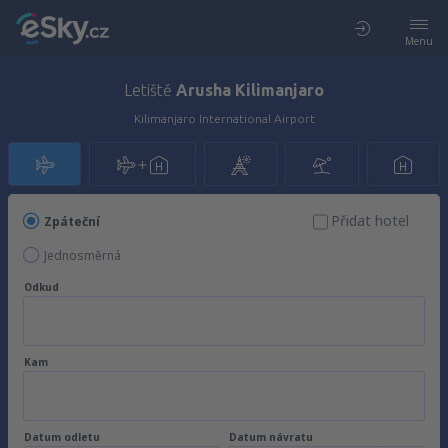
Menu
Letiště
Arusha Kilimanjaro
Kilimanjaro International Airport
Přidat hotel
Zpáteční
Jednosměrná
Odkud
Kam
Datum odletu
Datum návratu