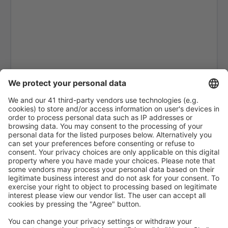
Phrae Airport (PRH)
Phuket Intl Airport (HKT)
Ranong Airport (UNN)
Roi Et (ROI)
Sakon Nakhon Airport (SNO)
Sukhothai Airport (THS)
Surat Thani Airport (URT)
Bangkok
Trang Airport (TST)
Trat Airport (TDX)
Ubon Ratchathani Airport (UBP)