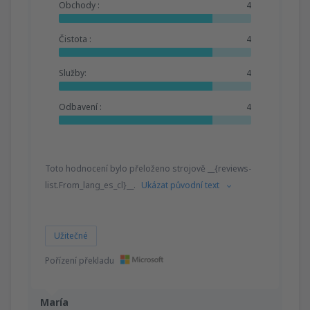
Obchody :
4
Čistota :
4
Služby:
4
Odbavení :
4
Toto hodnocení bylo přeloženo strojově __{reviews-
list.From_lang_es_cl}__.
Ukázat původní text
Užitečné
Pořízení překladu
María