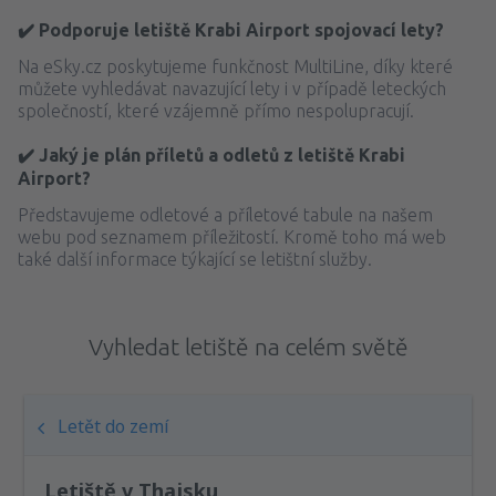
✔️ Podporuje letiště Krabi Airport spojovací lety?
Na eSky.cz poskytujeme funkčnost MultiLine, díky které
můžete vyhledávat navazující lety i v případě leteckých
společností, které vzájemně přímo nespolupracují.
✔️ Jaký je plán příletů a odletů z letiště Krabi
Airport?
Představujeme odletové a příletové tabule na našem
webu pod seznamem příležitostí. Kromě toho má web
také další informace týkající se letištní služby.
Vyhledat letiště na celém světě
Letět do zemí
Letiště v Thajsku