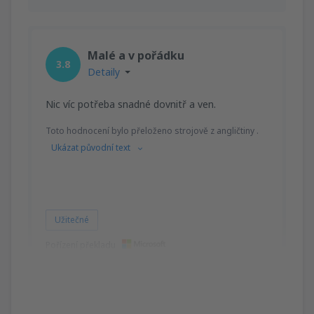
Malé a v pořádku
3.8
Detaily
Nic víc potřeba snadné dovnitř a ven.
Toto hodnocení bylo přeloženo strojově z angličtiny .
Ukázat původní text
Užitečné
Pořízení překladu
Zac
USA,
Leden 2020