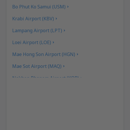
Bo Phut Ko Samui (USM)
Krabi Airport (KBV)
Lampang Airport (LPT)
Loei Airport (LOE)
Mae Hong Son Airport (HGN)
Mae Sot Airport (MAQ)
Nakhon Phanom Airport (KOP)
Nakhon Si Thammarat Airport (NST)
Nan Nakhon (NNT)
Narathiwat Airport (NAW)
Phitsanulok Airport (PHS)