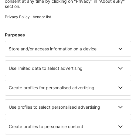
Udon Thani Intl Airport (UTH)
Rayong U-Tapao (UTP)