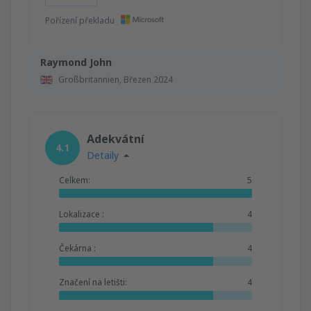
Pořízení překladu
Raymond John
Großbritannien,
Březen 2024
Adekvátní
4.1
Detaily
Celkem:
5
Lokalizace :
4
Čekárna :
4
Značení na letišti:
4