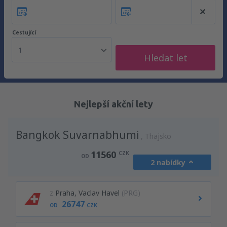
Cestující
1
Hledat let
Nejlepší akční lety
Bangkok Suvarnabhumi
Thajsko
11560
CZK
OD
2 nabídky
z
Praha, Vaclav Havel
(PRG)
26747
OD
CZK