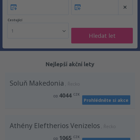
Cestující
1
Hledat let
Nejlepší akční lety
Soluň Makedonia
Řecko
4044
CZK
OD
Prohlédněte si akce
Athény Eleftherios Venizelos
Řecko
1065
CZK
OD