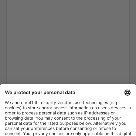
Pothia Kalimnos (JKL)
Karpathos Airport (AOK)
Kasos Airport (KSJ)
Kastelorizo Airport (KZS)
Kavala Intl Airport (KVA)
Kefalonie Intl Airport (EFL)
Kythéra Airport (KIT)
Kos Hippocrates (KGS)
Kozani Airport (KZI)
Lemnos Airport (LXS)
Leros Airport (LRS)