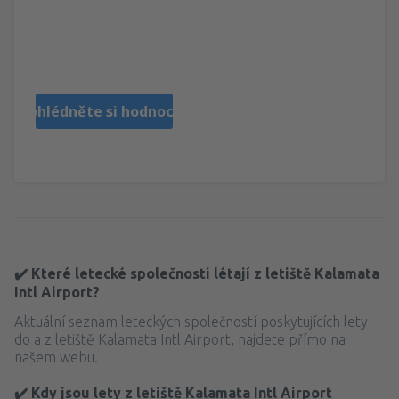
Andreia Gabriela
Rumänien,
Srpen 2023
Prohlédněte si hodnocení
✔️ Které letecké společnosti létají z letiště Kalamata
Intl Airport?
Aktuální seznam leteckých společností poskytujících lety
do a z letiště Kalamata Intl Airport, najdete přímo na
našem webu.
✔️ Kdy jsou lety z letiště Kalamata Intl Airport