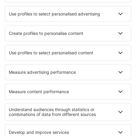
Skyros Airport (SKU)
Ermoupoli Syros (JSY)