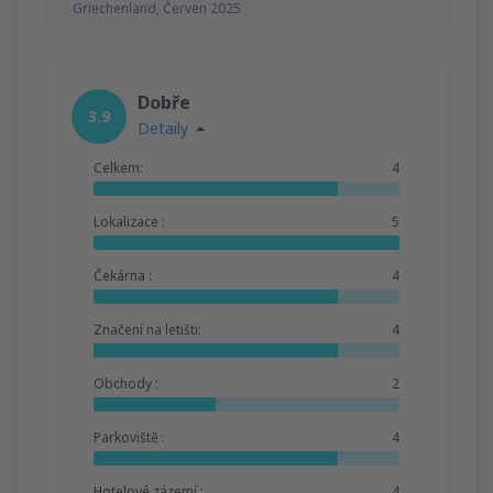
Griechenland,
Červen 2025
Dobře
3.9
Detaily
Celkem:
4
Lokalizace :
5
Čekárna :
4
Značení na letišti:
4
Obchody :
2
Parkoviště :
4
Hotelové zázemí :
4