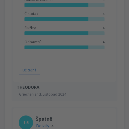
Čistota :
4
Služby:
4
Odbavení :
4
Užitečné
THEODORA
Griechenland,
Listopad 2024
Špatně
1.5
Detaily