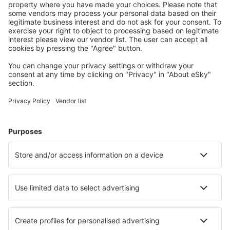
Soluň Makedonia (SKG)
Milos National Airport (MLO)
Mykonos Airport (JMK)
Mytiléna Intl Airport (MJT)
Naxos Airport (JNX)
Volos Nea Anchialos (VOL)
Paros Airport (PAS)
Preveza Lefkada Aktion (PVK)
Agia Paraskevi Santorini (JTR)
Sitia Airport (JSH)
Skiathos Airport (JSI)