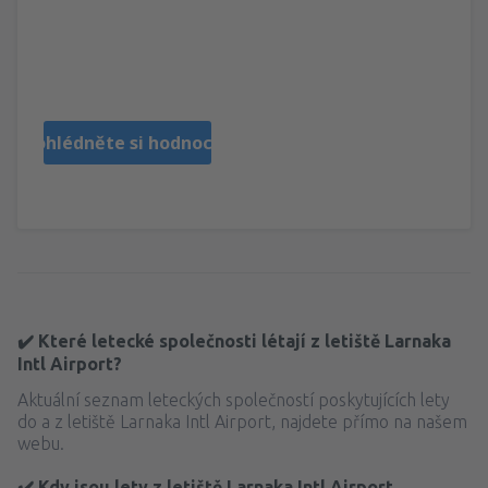
EVANGELOS
Grecia,
Září 2025
Prohlédněte si hodnocení
✔️ Které letecké společnosti létají z letiště Larnaka
Intl Airport?
Aktuální seznam leteckých společností poskytujících lety
do a z letiště Larnaka Intl Airport, najdete přímo na našem
webu.
✔️ Kdy jsou lety z letiště Larnaka Intl Airport