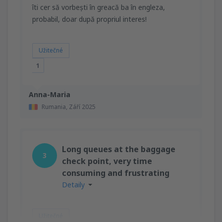
îti cer să vorbești în greacă ba în engleza,
probabil, doar după propriul interes!
Užitečné
1
Anna-Maria
Rumania,
Září 2025
Long queues at the baggage
3
check point, very time
consuming and frustrating
Detaily
Užitečné