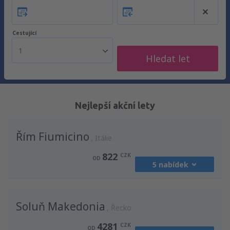
Cestující
1
Hledat let
Nejlepší akční lety
Řím Fiumicino
Itálie
822
CZK
OD
5 nabídek
z
Praha, Vaclav Havel
(PRG)
Soluň Makedonia
1185
Řecko
OD
CZK
4281
CZK
OD