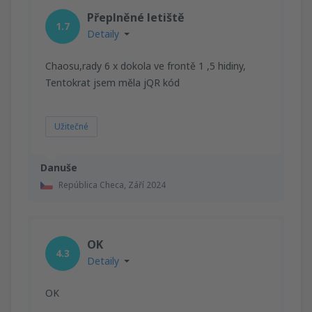
Přeplněné letiště
1.7
Detaily
Chaosu,rady 6 x dokola ve frontě 1 ,5 hidiny,
Tentokrat jsem měla jQR kód
Užitečné
Danuše
República Checa,
Září 2024
OK
4.3
Detaily
OK