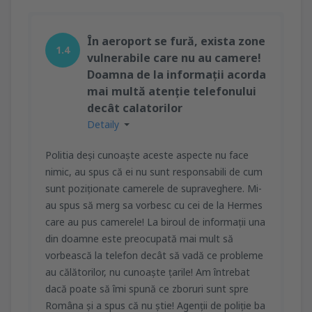
În aeroport se fură, exista zone
1.4
vulnerabile care nu au camere!
Doamna de la informații acorda
mai multă atenție telefonului
decât calatorilor
Detaily
Politia deși cunoaște aceste aspecte nu face
nimic, au spus că ei nu sunt responsabili de cum
sunt poziționate camerele de supraveghere. Mi-
au spus să merg sa vorbesc cu cei de la Hermes
care au pus camerele! La biroul de informații una
din doamne este preocupată mai mult să
vorbească la telefon decât să vadă ce probleme
au călătorilor, nu cunoaște țarile! Am întrebat
dacă poate să îmi spună ce zboruri sunt spre
Româna și a spus că nu știe! Agenții de poliție ba