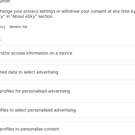
dnocení
angkawi Intl Airport
2.2
 na základě
6 názorů
ch uživatelů