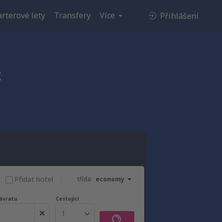
rterové lety
Transfery
Více
Přihlášení
t
Přidat hotel
třída:
economy
ávratu
Cestující
1