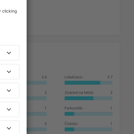
Celkem:
2.6
Lokalizace :
3.7
Čekárna :
2
Značení na letišti:
3
Obchody :
1
Parkoviště :
1
Hotelové zázemí :
3
Čistota :
1