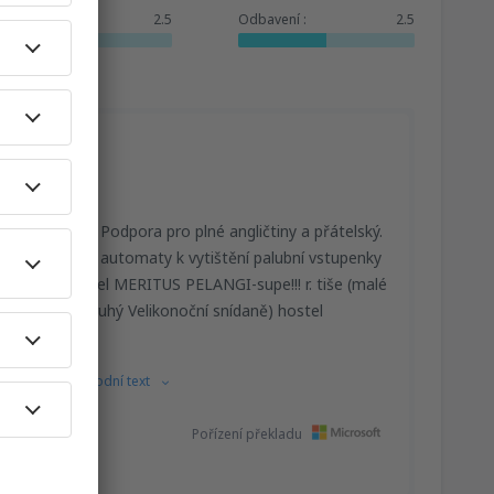
Služby:
2.5
Odbavení :
2.5
od kontrolou. Podpora pro plné angličtiny a přátelský.
pomoci. Hrací automaty k vytištění palubní vstupenky
zavazadla. Hotel MERITUS PELANGI-supe!!! r. tiše (malé
ch kuchyní a druhý Velikonoční snídaně) hostel
tit.
ny.
Ukázat původní text
Pořízení překladu