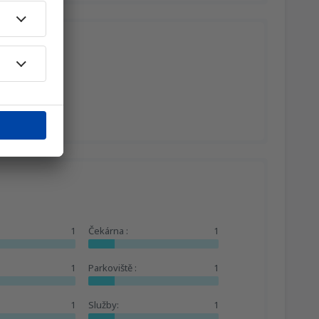
1
Čekárna :
1
1
Parkoviště :
1
1
Služby:
1