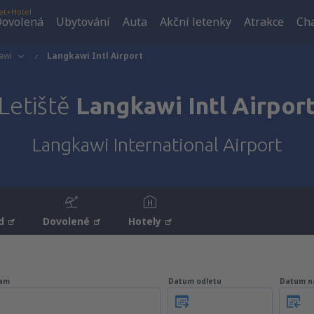
et+Hotel
ovolená
Ubytování
Auta
Akční letenky
Atrakce
Cha
awi
Langkawi Intl Airport
Letiště
Langkawi Intl Airpor
Langkawi International Airport
d
Dovolené
Hotely
am
Datum odletu
Datum n