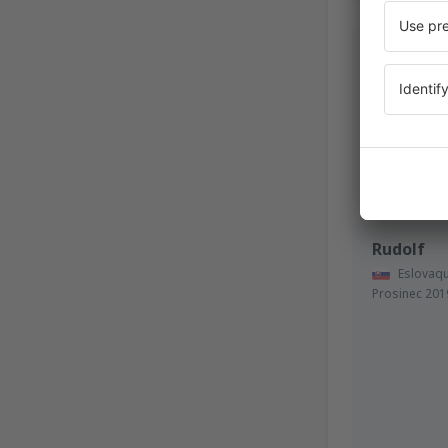
Jose
Estados
Březen 2020
Rudolf
Eslovaqu
Prosinec 201