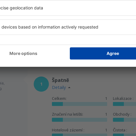
Skvěle
 Unidos,
5
Detaily
Užitečné
Špatně
ia,
1
Detaily
9
Celkem:
1
Lokalizace :
Značení na letišti:
1
Obchody :
Hotelové zázemí :
1
Čistota :