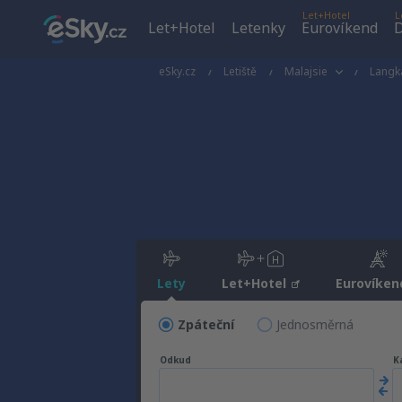
Let+Hotel
L
Let+Hotel
Letenky
Eurovíkend
D
eSky.cz
Letiště
Malajsie
Langk
Lety
Let+Hotel
Eurovíken
Zpáteční
Jednosměrná
Odkud
K