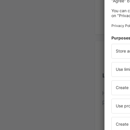
Ho
Letiště L
Hodnocení
přihlášený