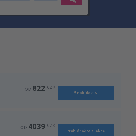
822
CZK
OD
5 nabídek
1185
OD
CZK
4039
CZK
OD
Prohlédněte si akce