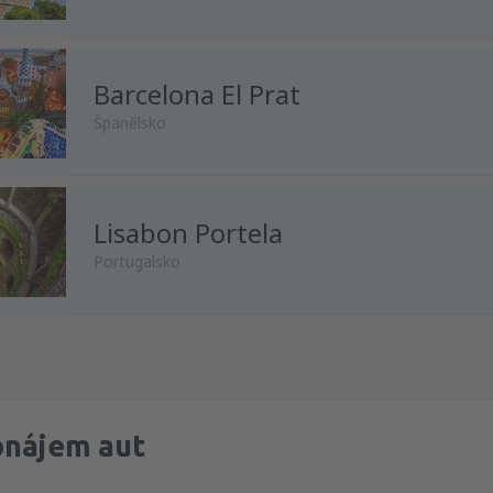
z
Katovice, Pyrzowice
(KTW)
Barcelona El Prat
Španělsko
z
Vídeň, Schwechat
(VIE)
z
Krakov, Balice
(KRK)
Lisabon Portela
z
Praha, Vaclav Havel
(PRG)
Portugalsko
z
Praha, Vaclav Havel
(PRG)
z
Praha, Vaclav Havel
(PRG)
z
Praha, Vaclav Havel
(PRG)
z
Praha, Vaclav Havel
(PRG)
onájem aut
z
Praha, Vaclav Havel
(PRG)
z
Katovice, Pyrzowice
(KTW)