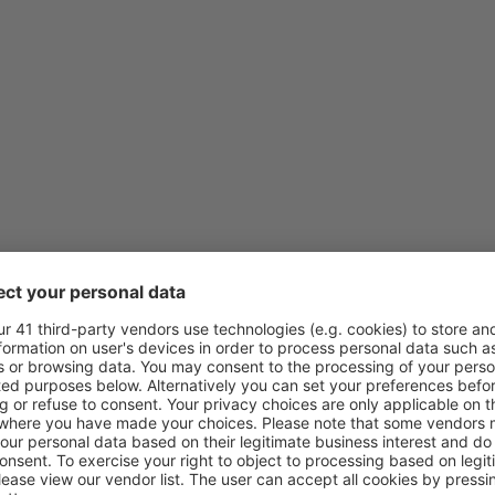
z
Praha, Vaclav Havel
(PRG)
z
Vídeň, Schwechat
(VIE)
z
Praha, Vaclav Havel
(PRG)
z
Krakov, Balice
(KRK)