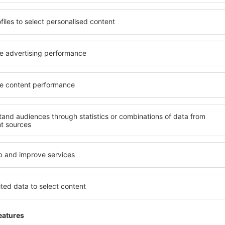
Langkawi Indonésie
Duben 2013
4.3
Detaily
Malé letiště protože malý ostrov ale vše p
I bez žádosti o pomoc zeptejte, co může 
velmi snadné. Velké usnadnění check-in a 
vesnice), jídlo pro všechny (všech světový
pomiimo pohodlí. Doporučil bych a tam vrá
Toto hodnocení bylo přeloženo strojově z polšti
Užitečné