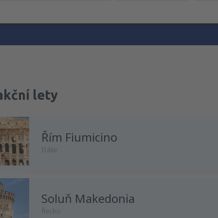
akční lety
Řím Fiumicino
Itálie
Soluň Makedonia
z
Praha, Vaclav Havel
(PRG)
Řecko