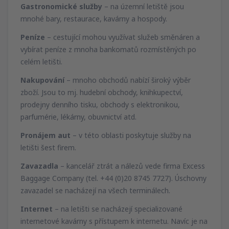
Gastronomické služby
– na územní letiště jsou
mnohé bary, restaurace, kavárny a hospody.
Peníze
– cestující mohou využívat služeb směnáren a
vybírat peníze z mnoha bankomatů rozmístěných po
celém letišti.
Nakupování
– mnoho obchodů nabízí široký výběr
zboží. Jsou to mj. hudební obchody, knihkupectví,
prodejny denního tisku, obchody s elektronikou,
parfumérie, lékárny, obuvnictví atd.
Pronájem aut
– v této oblasti poskytuje služby na
letišti šest firem.
Zavazadla
– kancelář ztrát a nálezů vede firma Excess
Baggage Company (tel. +44 (0)20 8745 7727). Úschovny
zavazadel se nacházejí na všech terminálech.
Internet
– na letišti se nacházejí specializované
internetové kavárny s přístupem k internetu. Navíc je na