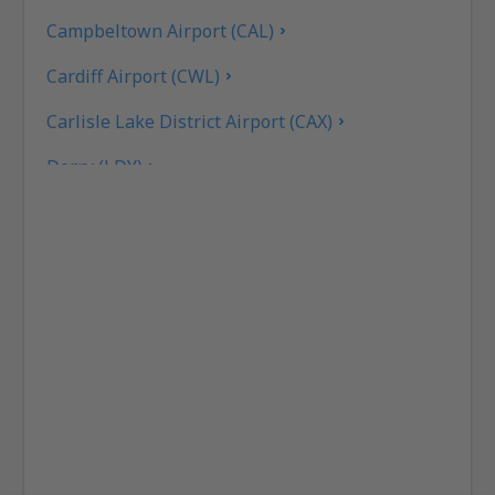
Campbeltown Airport (CAL)
Cardiff Airport (CWL)
Carlisle Lake District Airport (CAX)
Derry (LDY)
Coll Island Airport (COL)
Coventry Airport (CVT)
Dundee Airport (DND)
East Midlands (EMA)
Edinburgh Airport (EDI)
Exeter Intl Airport (EXT)
Londýn