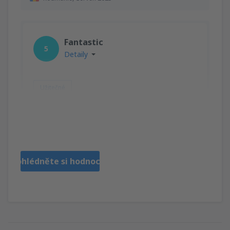
Fantastic
5
Detaily
Užitečné
Carol Harley
Royaume-Uni,
Červen 2025
Prohlédněte si hodnocení