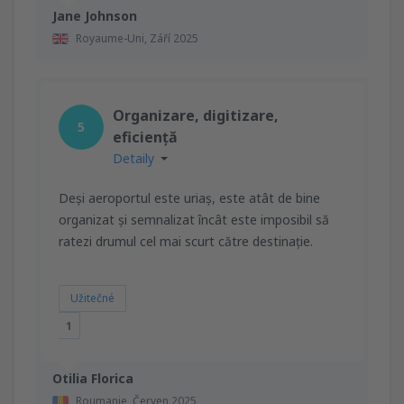
Jane Johnson
Royaume-Uni,
Září 2025
Organizare, digitizare,
5
eficiență
Detaily
Deși aeroportul este uriaș, este atât de bine
organizat și semnalizat încât este imposibil să
ratezi drumul cel mai scurt către destinație.
Užitečné
1
Otilia Florica
Roumanie,
Červen 2025