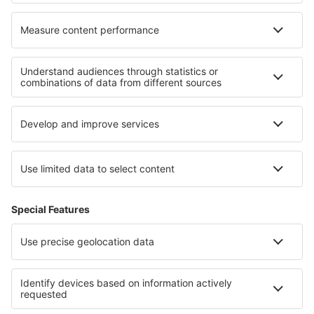
Papa Westray (PPW)
Heliport Penzance (PZE)
Glasgow
Southampton Intl Airport (SOU)
Scilly St Mary's (ISC)
Londýn
Stornoway Airport (SYY)
Lerwick
Swansea Airport (SWS)
Teesside (MME)
Lerwick