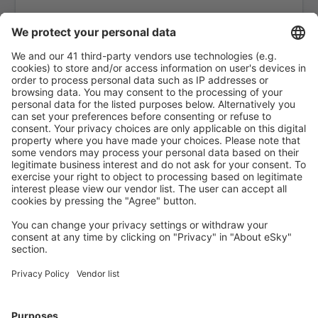
Belfast
Glasgow
Gloucestershire Airport (GLO)
Guernsey Airport (GCI)
Londýn
Humberside Airport (HUY)
Inverness Airport (INV)
Islay Glenegedale (ILY)
Isle Of Colonsay (CSA)
Liverpool John Lennon (LPL)
Oxford Kidlington (OXF)