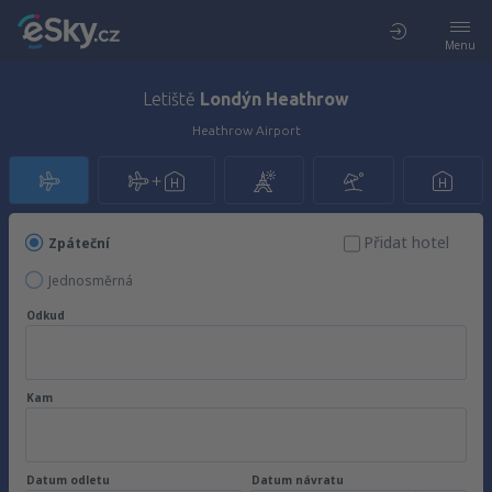
Menu
Letiště
Londýn Heathrow
Heathrow Airport
Přidat hotel
Zpáteční
Jednosměrná
Odkud
Kam
Datum odletu
Datum návratu