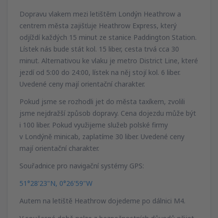
Dopravu vlakem mezi letištěm Londýn Heathrow a
centrem města zajišťuje Heathrow Express, který
odjíždí každých 15 minut ze stanice Paddington Station.
Lístek nás bude stát kol. 15 liber, cesta trvá cca 30
minut. Alternativou ke vlaku je metro District Line, které
jezdí od 5:00 do 24:00, lístek na něj stojí kol. 6 liber.
Uvedené ceny mají orientační charakter.
Pokud jsme se rozhodli jet do města taxíkem, zvolili
jsme nejdražší způsob dopravy. Cena dojezdu může být
i 100 liber. Pokud využijeme služeb polské firmy
v Londýně minicab, zaplatíme 30 liber. Uvedené ceny
mají orientační charakter.
Souřadnice pro navigační systémy GPS:
51°28'23"N, 0°26'59"W
Autem na letiště Heathrow dojedeme po dálnici M4.