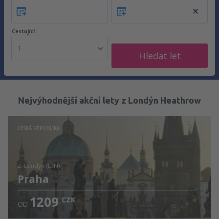
Cestující
1
Hledat let
Nejvýhodnější akční lety z Londýn Heathrow
ČESKÁ REPUBLIKA
z: Londýn (LTN)
Praha
1209
CZK
OD