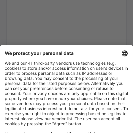
Porlamar Santiago Marino Caribbean (PMV)
Caracas Maiquetia Simon Bolivar (CCS)
Ciudad Bolívar Tomas de Heres (CBL)