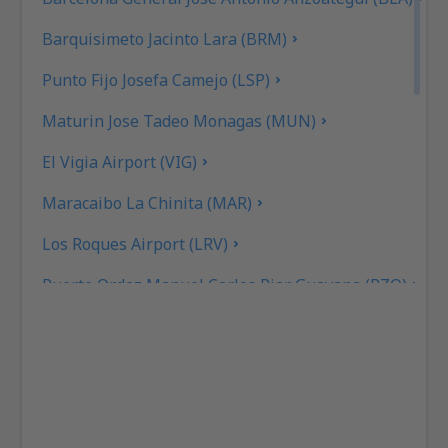
Barquisimeto Jacinto Lara (BRM)
Punto Fijo Josefa Camejo (LSP)
Maturin Jose Tadeo Monagas (MUN)
El Vigia Airport (VIG)
Maracaibo La Chinita (MAR)
Los Roques Airport (LRV)
Puerto Ordaz Manuel Carlos Piar Guayana (PZO)
Cabimas Oro Negro (CBS)
San Cristóbal
San Tome Airport (SOM)