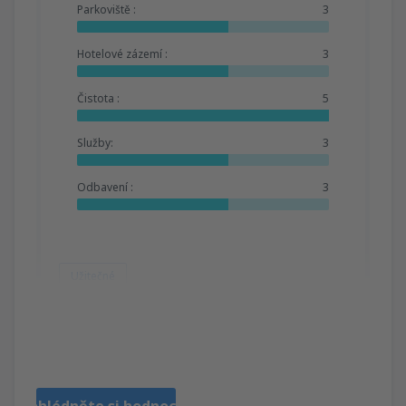
Parkoviště :
3
Hotelové zázemí :
3
Čistota :
5
Služby:
3
Odbavení :
3
Užitečné
Mariela ysabel
Chili,
Září 2023
Prohlédněte si hodnocení