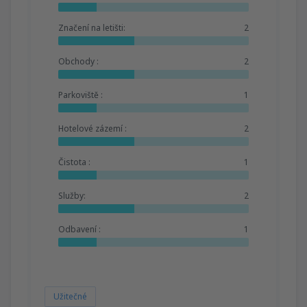
Značení na letišti:
2
Obchody :
2
Parkoviště :
1
Hotelové zázemí :
2
Čistota :
1
Služby:
2
Odbavení :
1
Užitečné