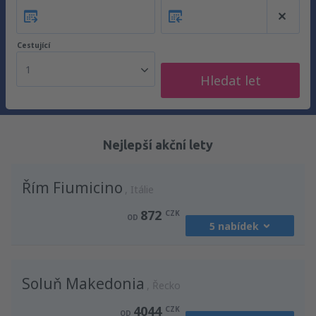
Cestující
1
Hledat let
Nejlepší akční lety
Řím Fiumicino
Itálie
872
CZK
OD
5 nabídek
z
Praha, Vaclav Havel
(PRG)
Soluň Makedonia
1186
Řecko
OD
CZK
4044
CZK
OD