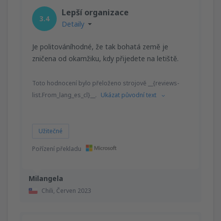
Lepší organizace
3.4
Detaily
Je politováníhodné, že tak bohatá země je
zničena od okamžiku, kdy přijedete na letiště.
Toto hodnocení bylo přeloženo strojově __{reviews-
list.From_lang_es_cl}__.
Ukázat původní text
Užitečné
Pořízení překladu
Milangela
Chili,
Červen 2023