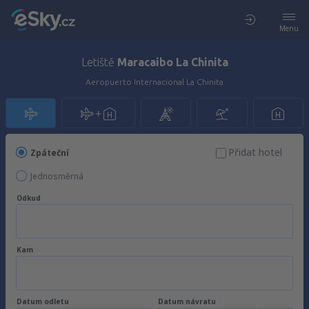
Menu
Letiště
Maracaibo La Chinita
Aeropuerto Internacional La Chinita
Přidat hotel
Zpáteční
Jednosměrná
Odkud
Kam
Datum odletu
Datum návratu