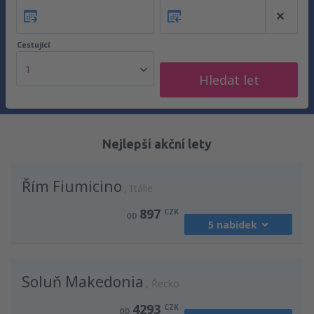
Cestující
1
Hledat let
Nejlepší akční lety
Řím Fiumicino
Itálie
897
CZK
OD
5 nabídek
z
Praha, Vaclav Havel
(PRG)
Soluň Makedonia
1213
Řecko
OD
CZK
4293
CZK
OD