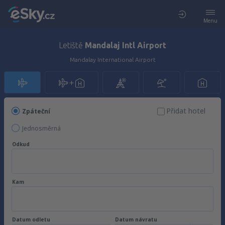
Menu
Letiště
Mandalaj Intl Airport
Mandalay International Airport
Přidat hotel
Zpáteční
Jednosměrná
Odkud
Kam
Datum odletu
Datum návratu