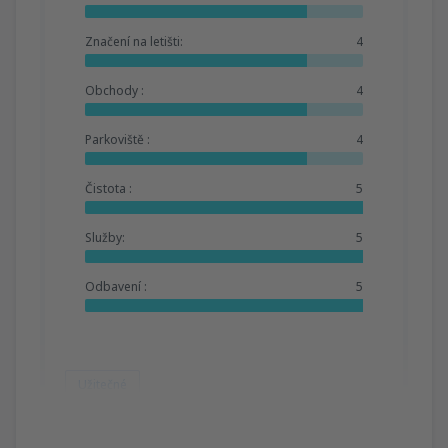
Značení na letišti:
4
Obchody :
4
Parkoviště :
4
Čistota :
5
Služby:
5
Odbavení :
5
Užitečné
Mariana