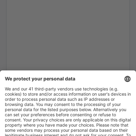
Naypyidaw Airport (NYT)
Nyaung-U Airport (NYU)
Putao Airport (PBU)
Sittwe Apt. (AKY)
Tachileik Airport (THL)
Thandwe (SNW)
Rangún Airport (RGN)