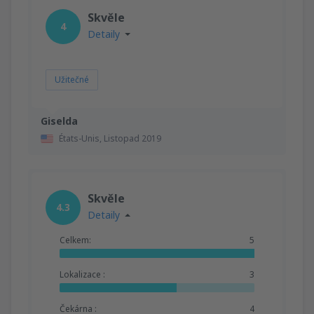
Skvěle
4
Detaily
Užitečné
Giselda
États-Unis,
Listopad 2019
Skvěle
4.3
Detaily
Celkem:
5
Lokalizace :
3
Čekárna :
4