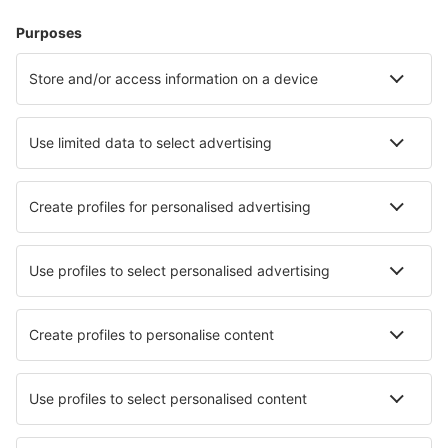
Atka Airport (AKB)
Atlantic City Bader Field (ACY)
Atmautluak Airport (ATT)
Lewiston Auburn (LEW)
Augusta Regional Airport (AGS)
Augusta State Airport (AUG)
Green Bay Austin Straubel (GRB)
Austin Bergstrom (AUS)
Quincy Baldwin Field (UIN)
Baltimore Thurgood Marshall (BWI)
Bangor Intl Airport (BGR)