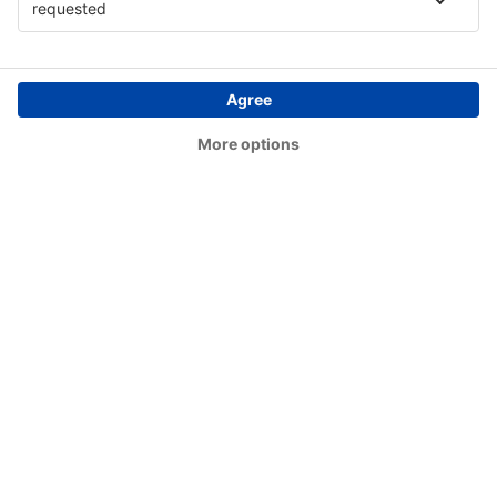
Birch Creek (KBC)
Birmingham Shuttlesworth (BHM)
Flint Bishop (FNT)
Bismarck Municipal Airport (BIS)
Lexington Blue Grass (LEX)
Steamboat Springs Bob Adams (SBS)
Kiana (AK) Bob Baker (IAN)
Burbank Bob Hope (BUR)
Harrison Boone County (HRO)
Bradford Airport (BFD)
Windsor Locks Bradley (BDL)