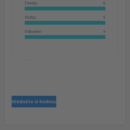
Čistota :
5
Služby:
5
Odbavení :
5
Užitečné
Janet
Estados Unidos,
Únor 2023
Prohlédněte si hodnocení