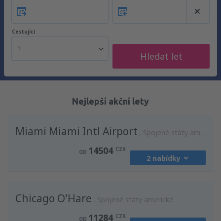
Cestující
1
Hledat let
Nejlepší akční lety
Miami Miami Intl Airport
Spojené státy americké
14504
CZK
OD
2 nabídky
z
Praha, Vaclav Havel
(PRG)
Chicago O'Hare
15255
Spojené státy americké
OD
CZK
11284
CZK
OD