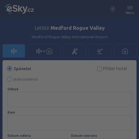
Menu
Letiště
Medford Rogue Valley
Medford Rogue Valley International Airport
Přidat hotel
Zpáteční
Jednosměrná
Odkud
Kam
Datum odletu
Datum návratu