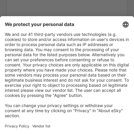
Altoona Blair County (AOO)
Ambler Airport (ABL)
Anaktuvuk Pass Airport (AKP)
Letiště Angel Fire (AXX)
Angoon Apt. (AGN)
Aniak Airport (ANI)
Durango
Ann Arbor Municipal Airport (ARB)
McKinleyville Arcata Eureka (ACV)
Arctic Village Apt. (ARC)
Fletcher Asheville (AVL)