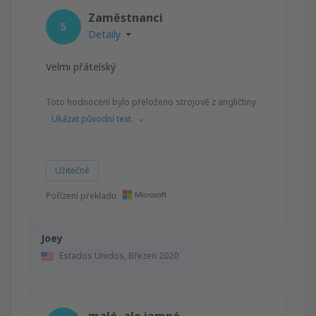
Zaměstnanci
5
Detaily
Velmi přátelský
Toto hodnocení bylo přeloženo strojově z angličtiny .
Ukázat původní text
Užitečné
Pořízení překladu
Joey
Estados Unidos,
Březen 2020
malé, ale jemné