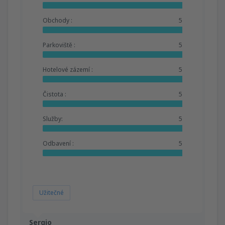
Obchody :
5
Parkoviště :
5
Hotelové zázemí :
5
Čistota :
5
Služby:
5
Odbavení :
5
Užitečné
Sergio