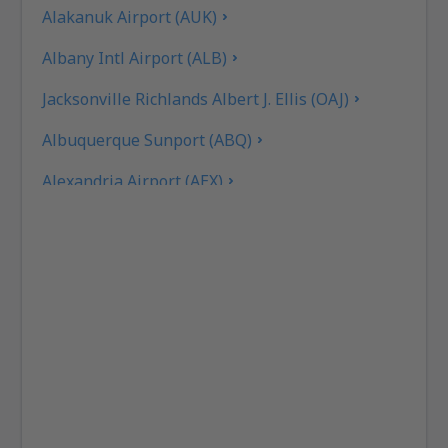
Alakanuk Airport (AUK)
Albany Intl Airport (ALB)
Jacksonville Richlands Albert J. Ellis (OAJ)
Albuquerque Sunport (ABQ)
Alexandria Airport (AEX)
Koyuk (AK) Alfred Adams (KKA)
Allakaket Apt. (AET)
Pittsburgh
Fairbanks
Alliance Municipal Airport (AIA)
Alpena County Regional Airport (APN)