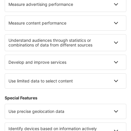
Paducah Barkley Regional (PAH)
Barnstable Municipal Airport (HYA)
Barter Island Apt. (BTI)
Baton Rouge Ryan Field (BTR)
Beaver (WBQ)
Beckley Raleigh County Memorial (BKW)
Bellingham Intl Airport (BLI)
Bemidji Regional Airport (BJI)
Butte Bert Mooney (BTM)
Bethel Airport (BET)
Bettles Airport (BTT)