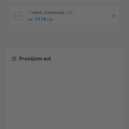
z
Vídeň, Schwechat
(VIE)
1114
OD
CZK
Pronájem aut