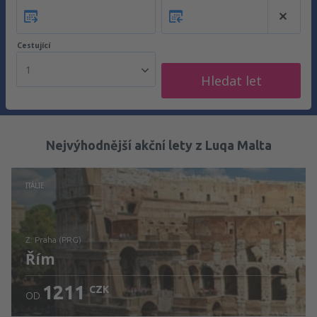
Cestující
1
Hledat let
Nejvýhodnější akční lety z Luqa Malta
ITÁLIE
z: Praha (PRG)
Řím
1211
CZK
OD