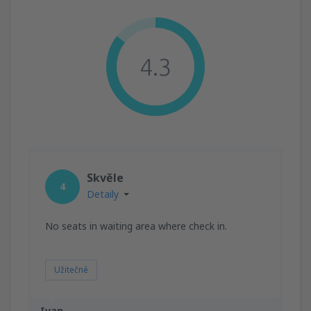
4.3
Skvěle
4
Detaily
No seats in waiting area where check in.
Užitečné
Ivan