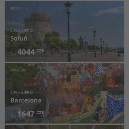
Zjistěte detaily
ŘECKO
z: Praha (PRG)
Soluň
4044
CZK
OD
Zjistěte detaily
ŠPANĚLSKO
z: Praha (PRG)
Barcelona
1647
CZK
OD