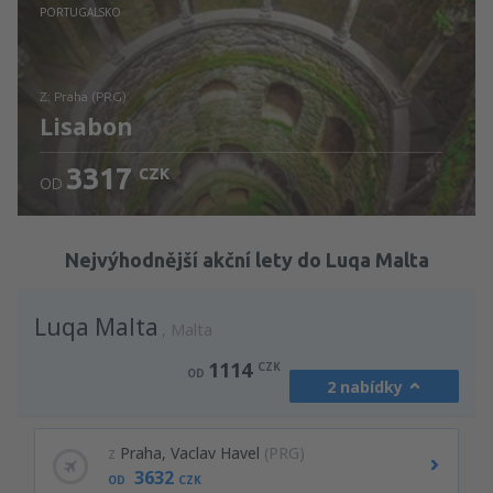
Zjistěte detaily
PORTUGALSKO
z: Praha (PRG)
Lisabon
3317
CZK
OD
Zjistěte detaily
Nejvýhodnější akční lety do Luqa Malta
Luqa Malta
Malta
1114
CZK
OD
2 nabídky
z
Praha, Vaclav Havel
(PRG)
3632
OD
CZK