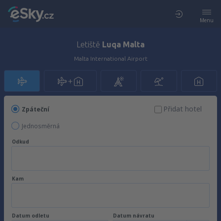
Menu
Letiště
Luqa Malta
Malta International Airport
Přidat hotel
Zpáteční
Jednosměrná
Odkud
Kam
Datum odletu
Datum návratu