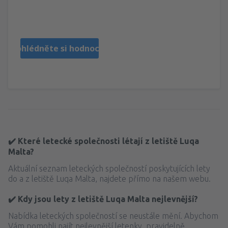
Barbara
Polonia,
Listopad 2024
Prohlédněte si hodnocení
✔️ Které letecké společnosti létají z letiště Luqa
Malta?
Aktuální seznam leteckých společností poskytujících lety
do a z letiště Luqa Malta, najdete přímo na našem webu.
✔️ Kdy jsou lety z letiště Luqa Malta nejlevnější?
Nabídka leteckých společností se neustále mění. Abychom
Vám pomohli najít nejlevnější letenky, pravidelně