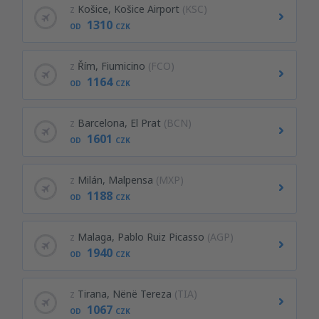
z
Košice, Košice Airport
(KSC)
1310
OD
CZK
z
Řím, Fiumicino
(FCO)
1164
OD
CZK
z
Barcelona, El Prat
(BCN)
1601
OD
CZK
z
Milán, Malpensa
(MXP)
1188
OD
CZK
z
Malaga, Pablo Ruiz Picasso
(AGP)
1940
OD
CZK
z
Tirana, Nënë Tereza
(TIA)
1067
OD
CZK