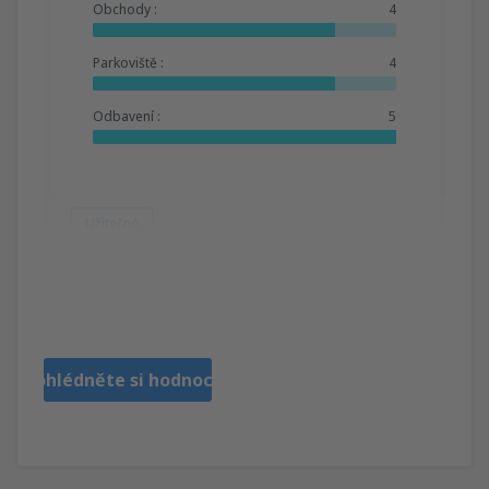
Obchody :
4
Parkoviště :
4
Odbavení :
5
Užitečné
Martin
Czechy,
Listopad 2024
Prohlédněte si hodnocení