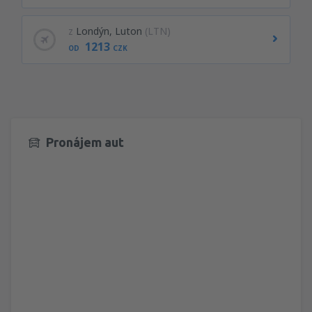
z
Londýn, Luton
(LTN)
1213
OD
CZK
Pronájem aut