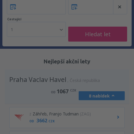
Cestující
1
Hledat let
Nejlepší akční lety
Praha Vaclav Havel
Česká republika
1067
CZK
OD
8 nabídek
z
Záhřeb, Franjo Tudman
(ZAG)
3662
OD
CZK