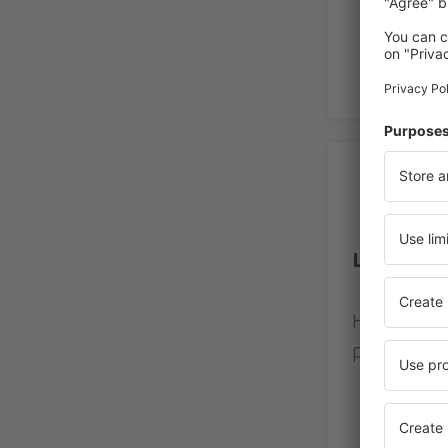
Ho
Letiště P
Hodnocení
přihlášený