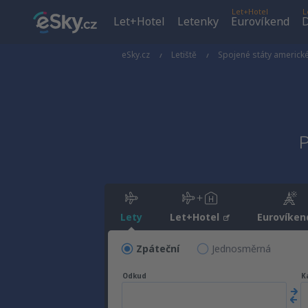
Let+Hotel
L
Let+Hotel
Letenky
Eurovíkend
D
eSky.cz
Letiště
Spojené státy americk
P
Lety
Let+Hotel
Eurovíken
Zpáteční
Jednosměrná
Odkud
K