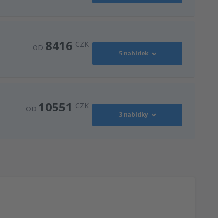
14528
OD
CZK
16857
OD
CZK
8416
CZK
OD
5 nabídek
11302
OD
CZK
34368
OD
CZK
10551
CZK
OD
3 nabídky
8416
illy Brandt
(BER)
OD
CZK
10551
OD
CZK
11642
OD
CZK
12758
OD
CZK
10502
OD
CZK