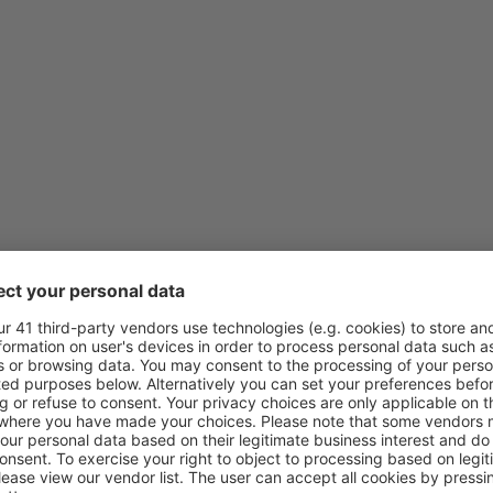
z
Krakov, Balice
(KRK)
z
Praha, Vaclav Havel
(PRG)