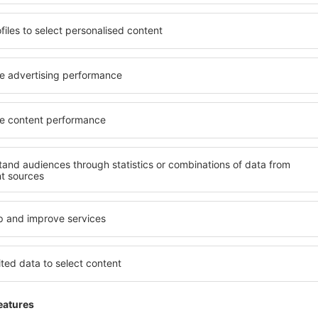
Excellent
tates Of
5
Detaily
topad 2025
10
Užitečné
ZŮSTAŇTE ČEKAT NA LET
Leden 2025
5
Detaily