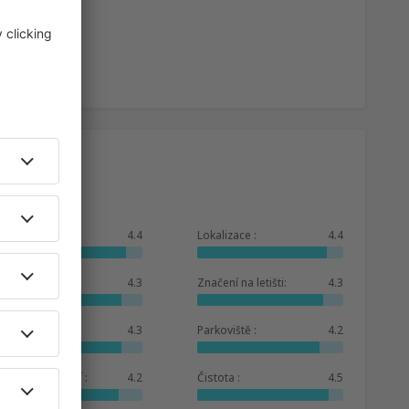
Celkem:
4.4
Lokalizace :
4.4
Čekárna :
4.3
Značení na letišti:
4.3
Obchody :
4.3
Parkoviště :
4.2
Hotelové zázemí :
4.2
Čistota :
4.5