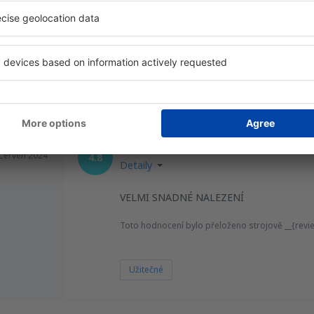
JE ZDE PROSTOR NA PROCHÁZKY A UŽÍVÁ
Toto hodnocení bylo přeloženo strojově __{revi
Užitečné
CO
VŠE VELMI SNADNÉ
Červen 2024
4.8
Detaily
VELMI SNADNÉ NALEZENÍ
Toto hodnocení bylo přeloženo strojově __{revi
Užitečné