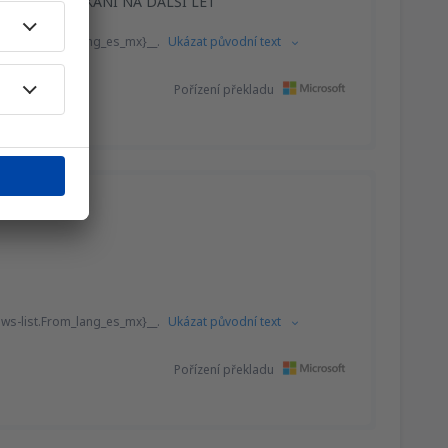
NÍ SI PŘI ČEKÁNÍ NA DALŠÍ LET
ews-list.From_lang_es_mx}__.
Ukázat původní text
Pořízení překladu
ews-list.From_lang_es_mx}__.
Ukázat původní text
Pořízení překladu