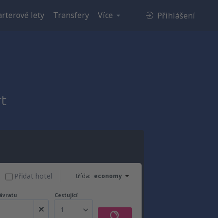
rterové lety
Transfery
Více
Přihlášení
rt
Přidat hotel
třída:
economy
ávratu
Cestující
1