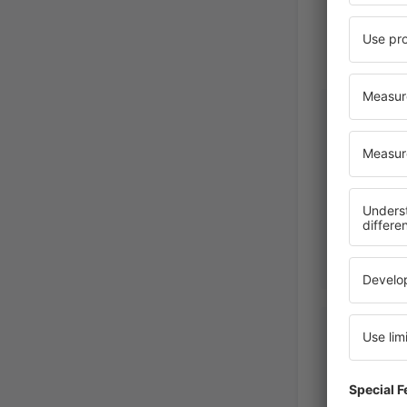
JOSEFINA
United S
America,
Lis
RODRIGO
Mexico,