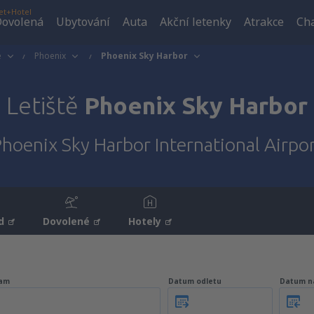
et+Hotel
ovolená
Ubytování
Auta
Akční letenky
Atrakce
Cha
é
Phoenix
Phoenix Sky Harbor
Letiště
Phoenix Sky Harbor
hoenix Sky Harbor International Airpo
d
Dovolené
Hotely
am
Datum odletu
Datum n