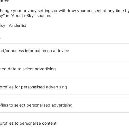
dnocení
hoenix Sky Harbor
4.4
 na základě
104 názorů
ch uživatelů