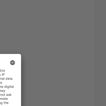
11836
OD
CZK
13340
OD
CZK