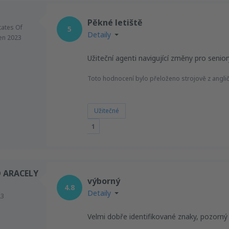
Pěkné letiště
tates Of
5
Detaily
en 2023
Užiteční agenti navigující změny pro senior
Toto hodnocení bylo přeloženo strojově z angličt
Užitečné
1
 ARACELY
výborný
4.8
Detaily
23
Velmi dobře identifikované znaky, pozorný