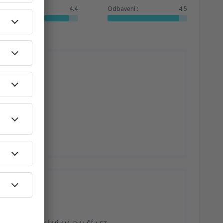
Služby:
4.4
Odbavení :
4.5