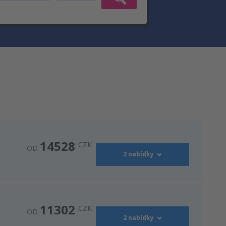
14528
CZK
OD
2 nabídky
15256
OD
CZK
11302
CZK
OD
2 nabídky