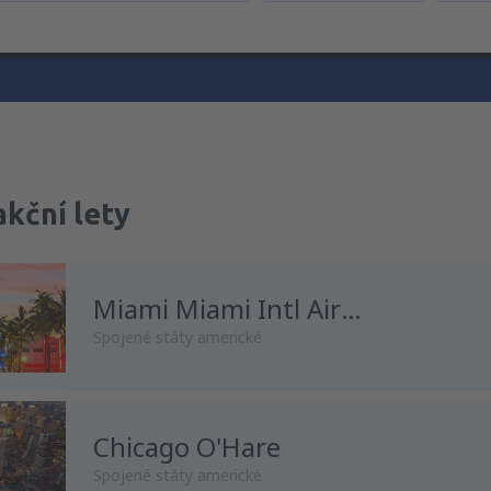
akční lety
Miami Miami Intl Airport
Spojené státy americké
Chicago O'Hare
z
Praha, Vaclav Havel
(PRG)
Spojené státy americké