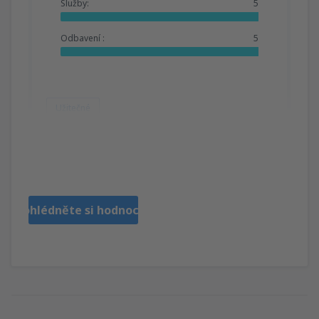
Služby:
5
Odbavení :
5
Užitečné
Marius
Reino Unido,
Září 2024
Prohlédněte si hodnocení