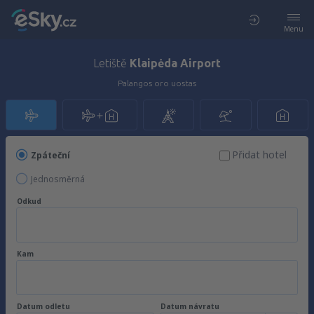
Menu
Letiště
Klaipėda Airport
Palangos oro uostas
Přidat hotel
Zpáteční
Jednosměrná
Odkud
Kam
Datum odletu
Datum návratu