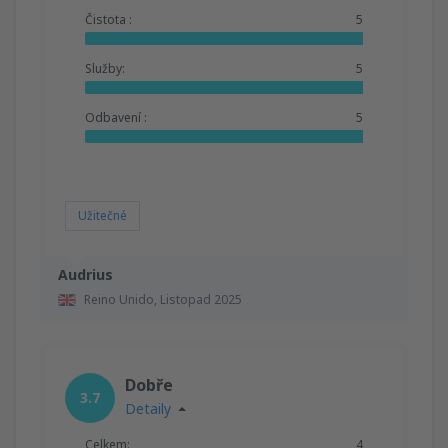
Čistota :
5
Služby:
5
Odbavení :
5
Užitečné
Audrius
Reino Unido,
Listopad 2025
Dobře
3.7
Detaily
Celkem:
4