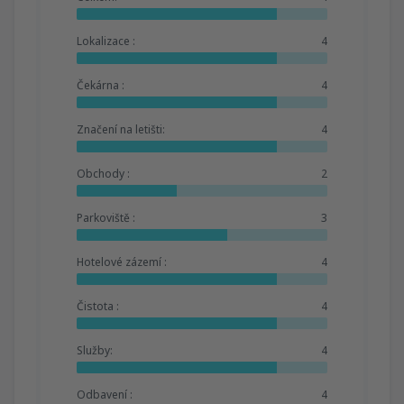
Lokalizace :
4
Čekárna :
4
Značení na letišti:
4
Obchody :
2
Parkoviště :
3
Hotelové zázemí :
4
Čistota :
4
Služby:
4
Odbavení :
4