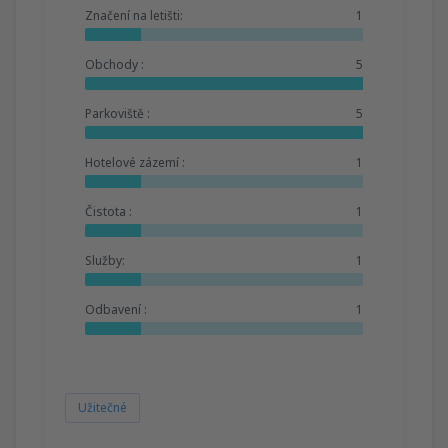
Značení na letišti:
1
Obchody :
5
Parkoviště :
5
Hotelové zázemí :
1
Čistota :
1
Služby:
1
Odbavení :
1
Užitečné