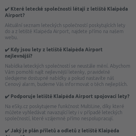
✔️ Které letecké společnosti létají z letiště Klaipėda
Airport?
Aktuální seznam leteckých společností poskytujících lety
do a z letiště Klaipėda Airport, najdete přímo na našem
webu.
✔️ Kdy jsou lety z letiště Klaipėda Airport
nejlevnější?
Nabídka leteckých společností se neustále mění. Abychom
Vám pomohli najít nejlevnější letenky, pravidelně
sledujeme dostupné nabídky a pokud nastavíte náš
Cenový alarm, budeme Vás informovat o těch nejlepších.
✔️ Podporuje letiště Klaipėda Airport spojovací lety?
Na eSky.cz poskytujeme funkčnost MultiLine, díky které
můžete vyhledávat navazující lety i v případě leteckých
společností, které vzájemně přímo nespolupracují.
✔️ Jaký je plán příletů a odletů z letiště Klaipėda