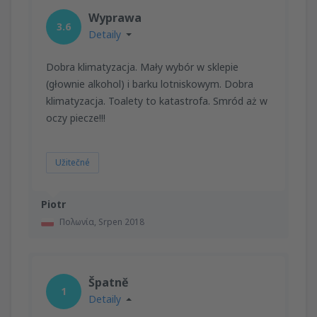
Wyprawa
3.6
Detaily
Dobra klimatyzacja. Mały wybór w sklepie
(głownie alkohol) i barku lotniskowym. Dobra
klimatyzacja. Toalety to katastrofa. Smród aż w
oczy piecze!!!
Užitečné
Piotr
Πολωνία,
Srpen 2018
Špatně
1
Detaily