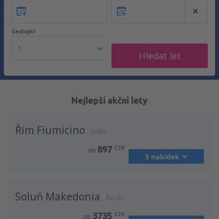
Cestující
1
Hledat let
Nejlepší akční lety
Řím Fiumicino
Itálie
897
CZK
OD
5 nabídek
z
Praha, Vaclav Havel
(PRG)
Soluň Makedonia
1213
Řecko
OD
CZK
3735
CZK
OD