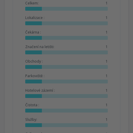
Celkem:
1
Lokalizace :
1
Čekárna :
1
Značení na letišti:
1
Obchody :
1
Parkoviště :
1
Hotelové zázemí :
1
Čistota :
1
Služby:
1