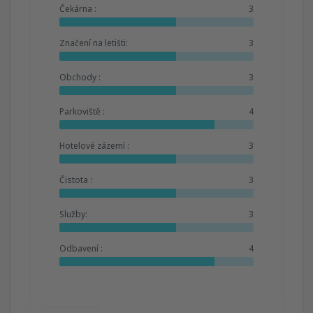
Čekárna :
3
Značení na letišti:
3
Obchody :
3
Parkoviště :
4
Hotelové zázemí :
3
Čistota :
3
Služby:
3
Odbavení :
4