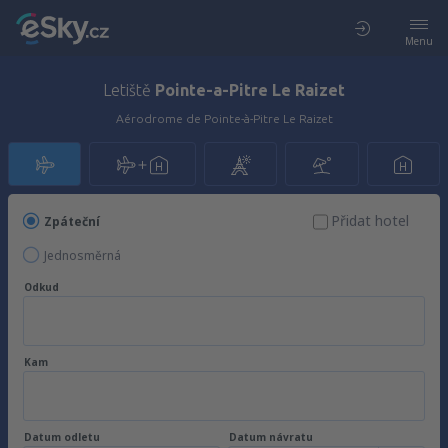
Menu
Letiště
Pointe-a-Pitre Le Raizet
Aérodrome de Pointe-à-Pitre Le Raizet
Přidat hotel
Zpáteční
Jednosměrná
Odkud
Kam
Datum odletu
Datum návratu