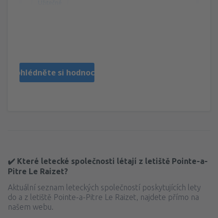
Užitečné
Raymond
Γαλλία,
Září 2025
Prohlédněte si hodnocení
✔️ Které letecké společnosti létají z letiště Pointe-a-
Pitre Le Raizet?
Aktuální seznam leteckých společností poskytujících lety
do a z letiště Pointe-a-Pitre Le Raizet, najdete přímo na
našem webu.