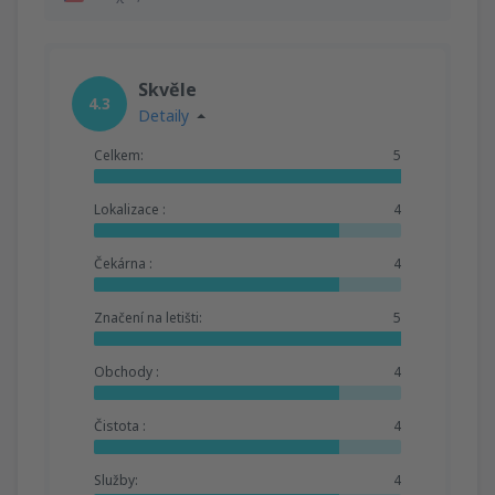
Skvěle
4.3
Detaily
Celkem:
5
Lokalizace :
4
Čekárna :
4
Značení na letišti:
5
Obchody :
4
Čistota :
4
Služby:
4