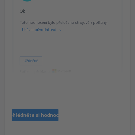
Ok
Toto hodnocení bylo přeloženo strojově z polštiny.
Ukázat původní text
Užitečné
Pořízení překladu
Janusz
Poland,
Říjen 2019
Prohlédněte si hodnocení