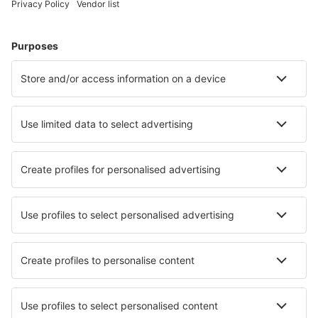
Murcia
Palma de Mallorca Airport (PMI)
Pamplona Airport (PNA)
Santander Parayas (SDR)
Vigo Peinador (VGO)
Barcelona
Murcia
Sevilla San Pablo (SVQ)
Badajoz Talavera la Real (BJZ)
San Cristobal de la Laguna Tenerife Sever (TFN)
Granadilla de Abona Tenerife Jih (TFS)