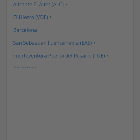
Alicante El Altet (ALC)
El Hierro (VDE)
Barcelona
San Sebastian Fuenterrabia (EAS)
Fuerteventura Puerto del Rosario (FUE)
Barcelona
Las Palmas Gran Canaria (LPA)
Granada Federico García Lorca (GRX)
Eivissa Ibiza (IBZ)
La Coruna Airport (LCG)
San Sebastan La Gomera (GMZ)