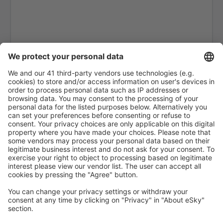
Santa Cruz de La Palma Airport (SPC)
Jerez de la Frontera La Parra (XRY)
Arrecife Lanzarote (ACE)
Santiago de Compostela Lavacolla (SCQ)
Leon Airport (LEN)
Lleida-Alguaire Airport (ILD)
Madrit Barajas (MAD)
Valencie Manises (VLC)
Salamanka Matacan (SLM)
Melilla Airport (MLN)
Mahon Menorka (MAH)