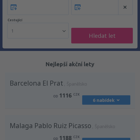
Cestující
1
Hledat let
Nejlepší akční lety
Barcelona El Prat
Španělsko
1116
CZK
OD
6 nabídek
z
Praha, Vaclav Havel
(PRG)
Malaga Pablo Ruiz Picasso
1649
Španělsko
OD
CZK
1188
CZK
OD