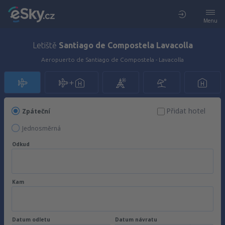
Menu
Letiště
Santiago de Compostela Lavacolla
Aeropuerto de Santiago de Compostela - Lavacolla
Přidat hotel
Zpáteční
Jednosměrná
Odkud
Kam
Datum odletu
Datum návratu