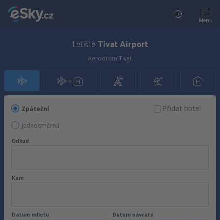
Menu
Letiště
Tivat Airport
Aerodrom Tivat
Přidat hotel
Zpáteční
Jednosměrná
Odkud
Kam
Datum odletu
Datum návratu