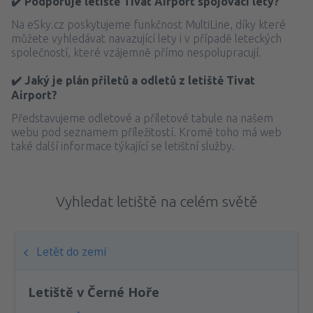
✔️ Podporuje letiště Tivat Airport spojovací lety?
Na eSky.cz poskytujeme funkčnost MultiLine, díky které
můžete vyhledávat navazující lety i v případě leteckých
společností, které vzájemně přímo nespolupracují.
✔️ Jaký je plán příletů a odletů z letiště Tivat
Airport?
Představujeme odletové a příletové tabule na našem
webu pod seznamem příležitostí. Kromě toho má web
také další informace týkající se letištní služby.
Vyhledat letiště na celém světě
Letět do zemí
Letiště v Černé Hoře