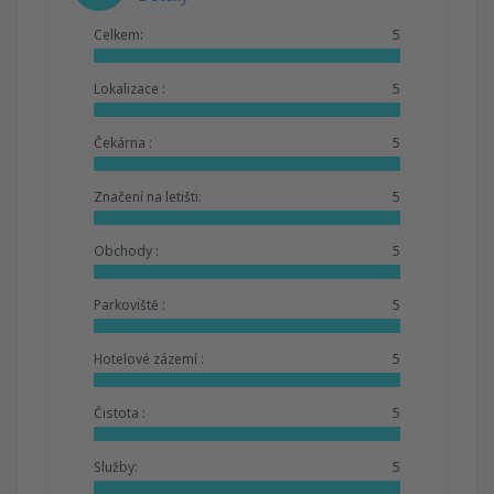
Celkem:
5
Lokalizace :
5
Čekárna :
5
Značení na letišti:
5
Obchody :
5
Parkoviště :
5
Hotelové zázemí :
5
Čistota :
5
Služby:
5