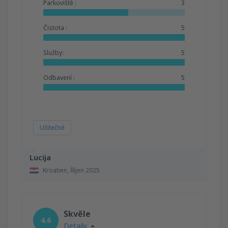
Parkoviště :
3
Čistota :
5
Služby:
5
Odbavení :
5
Užitečné
Lucija
Kroatien,
Říjen 2025
Skvěle
4.6
Detaily