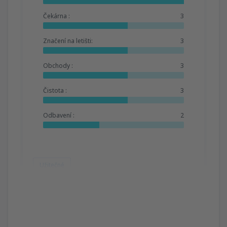
Čekárna :
3
Značení na letišti:
3
Obchody :
3
Čistota :
3
Odbavení :
2
Užitečné
Anthony
Großbritannien,
Září 2024