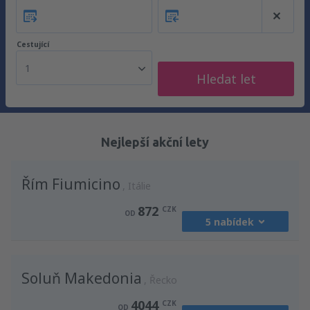
Cestující
1
Hledat let
Nejlepší akční lety
Řím Fiumicino
Itálie
872
CZK
OD
5 nabídek
z
Praha, Vaclav Havel
(PRG)
Soluň Makedonia
1186
Řecko
OD
CZK
4044
CZK
OD