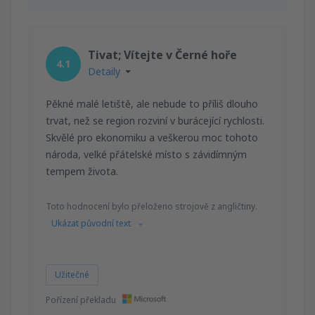
Tivat; Vítejte v Černé hoře
4.1
Detaily
Pěkné malé letiště, ale nebude to příliš dlouho
trvat, než se region rozviní v burácející rychlosti.
Skvělé pro ekonomiku a veškerou moc tohoto
národa, velké přátelské místo s závidímným
tempem života.
Toto hodnocení bylo přeloženo strojově z angličtiny.
Ukázat původní text
Užitečné
Pořízení překladu