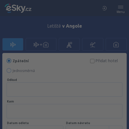
Menu
Letiště
v Angole
Přidat hotel
Zpáteční
Jednosměrná
Odkud
Kam
Datum odletu
Datum návratu