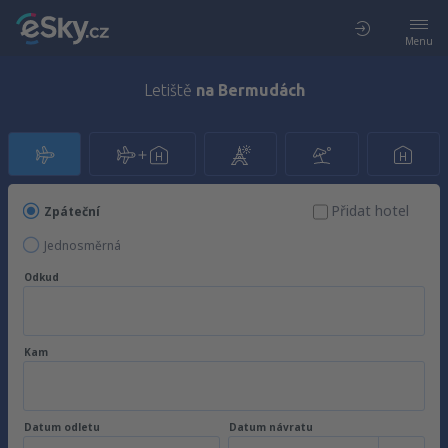
Menu
Letiště
na Bermudách
Přidat hotel
Zpáteční
Jednosměrná
Odkud
Kam
Datum odletu
Datum návratu