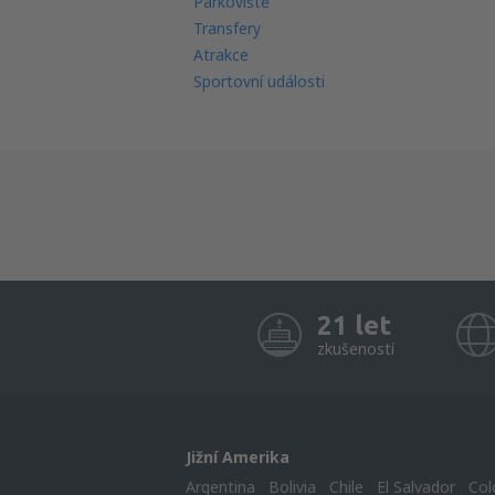
Parkoviště
Transfery
Atrakce
Sportovní události
21 let
zkušeností
Jižní Amerika
Argentina
Bolivia
Chile
El Salvador
Col