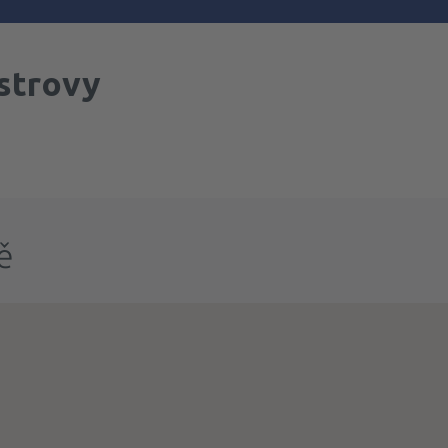
strovy
ě