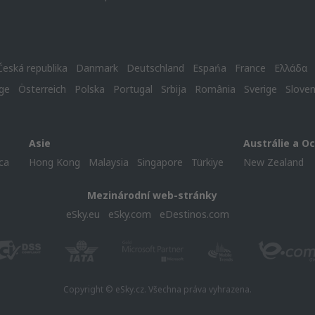
Česká republika
Danmark
Deutschland
Espańa
France
Ελλάδα
ge
Österreich
Polska
Portugal
Srbija
România
Sverige
Slove
Asie
Austrálie a O
ca
Hong Kong
Malaysia
Singapore
Türkiye
New Zealand
Mezinárodní web-stránky
eSky.eu
eSky.com
eDestinos.com
Copyright © eSky.cz. Všechna práva vyhrazena.