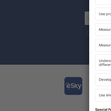
Posí
Více cesto
newsletteru
Zaznačením 
(současně) 
Stáhně
a plán
Nejlépe
Každý d