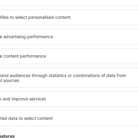
láme jen to nejlepší, máte naše čestné cestovate
Z
vání za skvělé ceny v newsletteru.
Souhlasím s odběrem marketingových i
) od eSky.pl S.A. na mnou poskytnutou e-mailovou adresu.
políčka pro odběr newsletteru, vepsáním e-mailové adresy a zvolením možnos
vyjadřujete souhlas na zpracování osobních údajů
te si naši aplikaci
ujte své cesty pohodlně
 hodnocená aplikace v kategorii cestování
en nové nabídky na dosah ruky