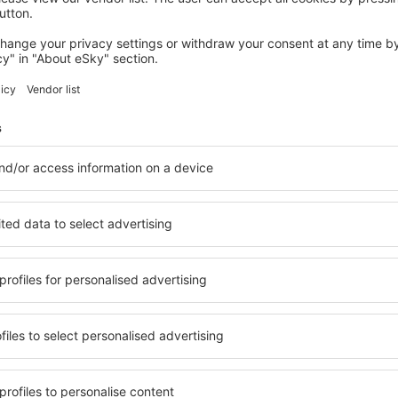
Šetřete čas a peníze.
Rezervujte si Let+Hotel 
eSky.cz!
Klikněte sem
atelé newsletteru cestují v
méně
y, dovolené, eurovíkendy - získejte informace o j
akčních letenkách dříve než kdokoli jiný.