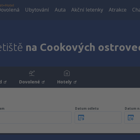
et+Hotel
ovolená
Ubytování
Auta
Akční letenky
Atrakce
Cha
etiště
na Cookových ostrove
d
Dovolené
Hotely
am
Datum odletu
Datum n