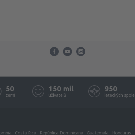
50
150 mil
950
zemí
uživatelů
leteckých spole
ombia
Costa Rica
República Dominicana
Guatemala
Honduras