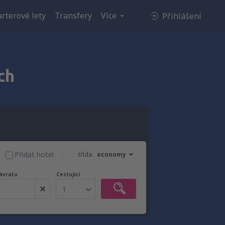
rterové lety
Transfery
Více
Přihlášení
ch
Přidat hotel
třída:
economy
ávratu
Cestující
1