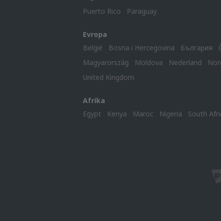
Puerto Rico
Paraguay
Evropa
België
Bosna i Hercegovina
България
Magyarország
Moldova
Nederland
Nor
United Kingdom
Afrika
Egypt
Kenya
Maroc
Nigeria
South Afri