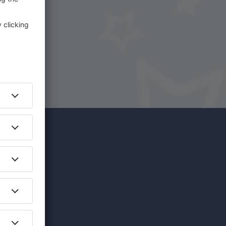
na
íce za
edinečných