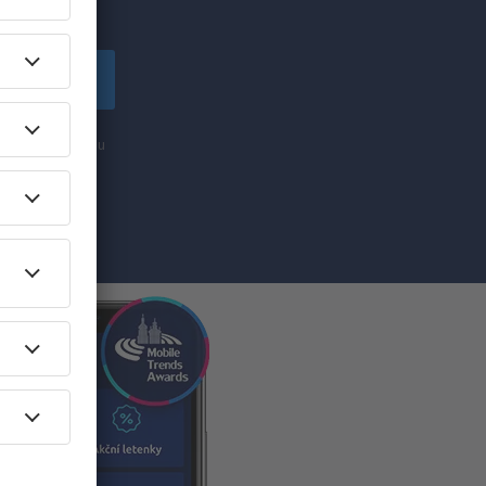
lské!
apsat se
nformací (formou
ti „Zapsat se“