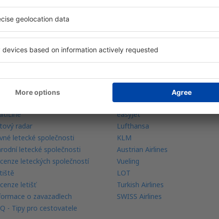
 vaše rezervace na jednom místě
ečtěte si více
Letecké společnosti
rance nejnižší ceny
Ryanair
bilní aplikace
Wizz Air
ltiLine
easyJet
tový radar
Lufthansa
vné letecké společnosti
KLM
rodní letecké společnosti
Austrian Airlines
cenze leteckých společností
Vueling
tiště
LOT
cenze letišť
Turkish Airlines
formace o zavazadlech
SWISS Airlines
Q - Tipy pro cestovatele