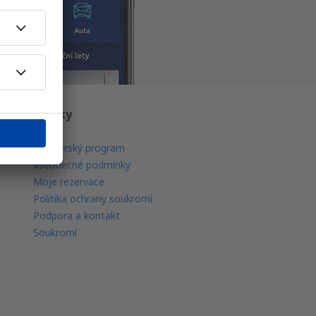
O eSky
O nás
Partnerský program
Všeobecné podmínky
Moje rezervace
Politika ochrany soukromí
Podpora a kontakt
Soukromí