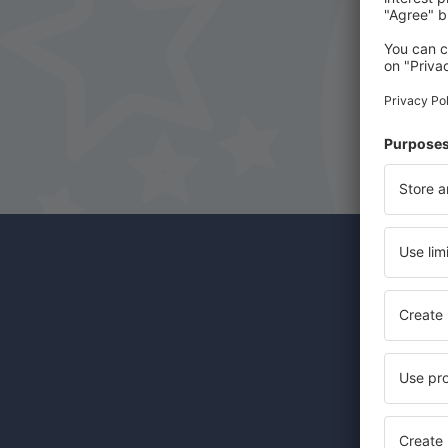
Odběr
Levné let