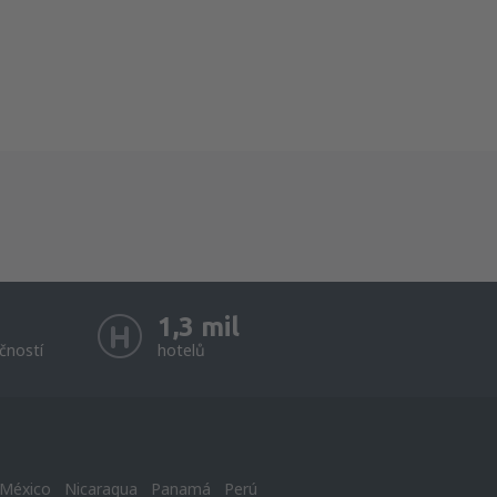
1,3 mil
čností
hotelů
México
Nicaragua
Panamá
Perú