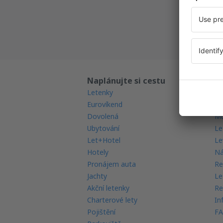
Všechny
Naplánujte si cestu
Př
Letenky
Ga
Eurovíkend
Mo
Dovolená
Mu
Ubytování
Le
Let+Hotel
Le
Hotely
Ná
Pronájem auta
Re
Jachty
Le
Akční letenky
Re
Charterové lety
In
Pojištění
FA