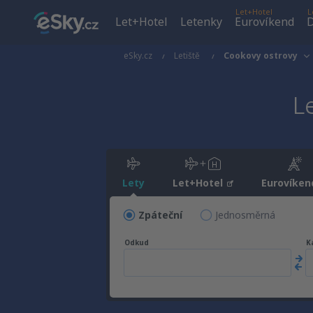
Let+Hotel
L
Let+Hotel
Letenky
Eurovíkend
D
eSky.cz
Letiště
Cookovy ostrovy
L
Lety
Let+Hotel
Eurovíken
Zpáteční
Jednosměrná
Odkud
K