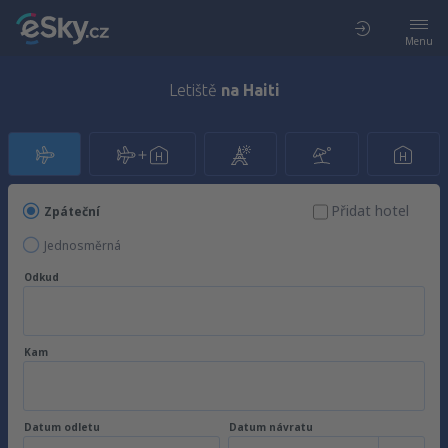
Menu
Letiště
na Haiti
Přidat hotel
Zpáteční
Jednosměrná
Odkud
Kam
Datum odletu
Datum návratu