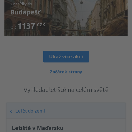
2 nabídky
do
Budapešť
1137
CZK
OD
Ukaž více akcí
Začátek strany
Vyhledat letiště na celém světě
Letět do zemí
Letiště v Maďarsku