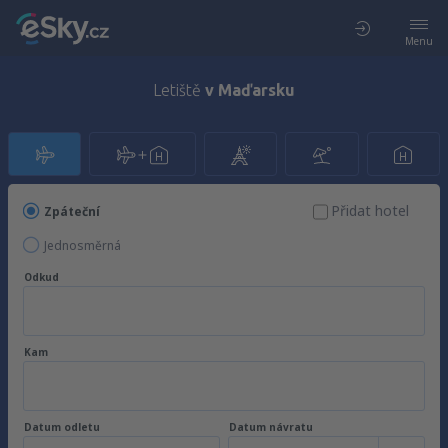
Menu
Letiště
v Maďarsku
Přidat hotel
Zpáteční
Jednosměrná
Odkud
Kam
Datum odletu
Datum návratu