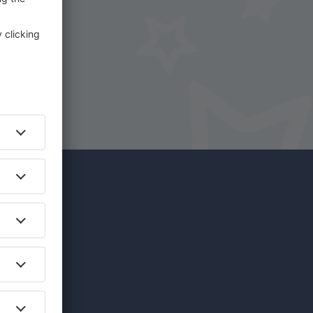
na
íce za
edinečných