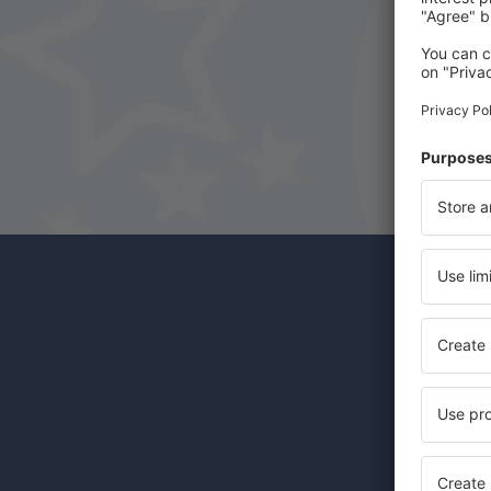
Odběr
Levné let