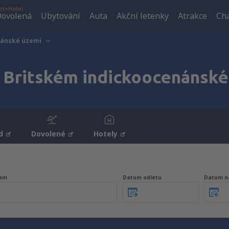
et+Hotel
ovolená
Ubytování
Auta
Akční letenky
Atrakce
Cha
nánské území
 Britském indickoocenánsk
d
Dovolené
Hotely
am
Datum odletu
Datum n