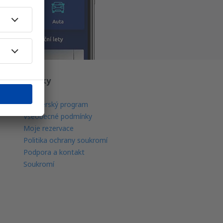
O eSky
O nás
Partnerský program
Všeobecné podmínky
Moje rezervace
Politika ochrany soukromí
Podpora a kontakt
Soukromí