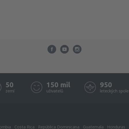
50
150 mil
950
zemí
uživatelů
leteckých spole
ombia
Costa Rica
República Dominicana
Guatemala
Honduras