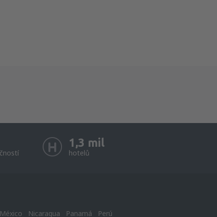
1,3 mil
čností
hotelů
México
Nicaragua
Panamá
Perú