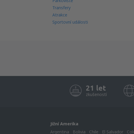
Parkoviště
Transfery
Atrakce
Sportovní události
21 let
zkušeností
Jižní Amerika
Argentina
Bolivia
Chile
El Salvador
Col