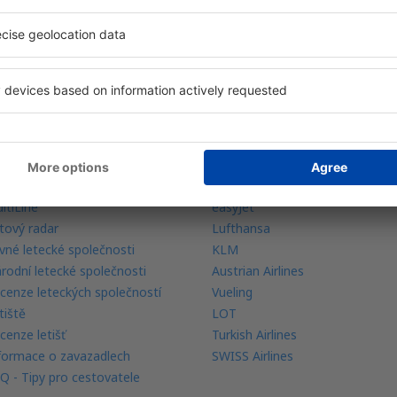
 vaše rezervace na jednom místě
ečtěte si více
Letecké společnosti
rance nejnižší ceny
Ryanair
bilní aplikace
Wizz Air
ltiLine
easyJet
tový radar
Lufthansa
vné letecké společnosti
KLM
rodní letecké společnosti
Austrian Airlines
cenze leteckých společností
Vueling
tiště
LOT
cenze letišť
Turkish Airlines
formace o zavazadlech
SWISS Airlines
Q - Tipy pro cestovatele