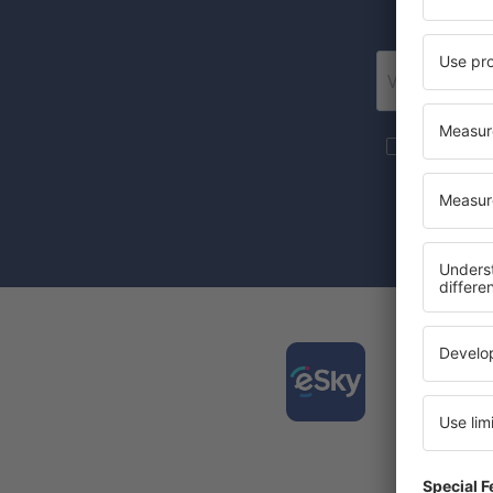
Posí
Více cesto
newsletteru
Zaznačením 
(současně) 
Stáhně
a plán
Nejlépe
Každý d