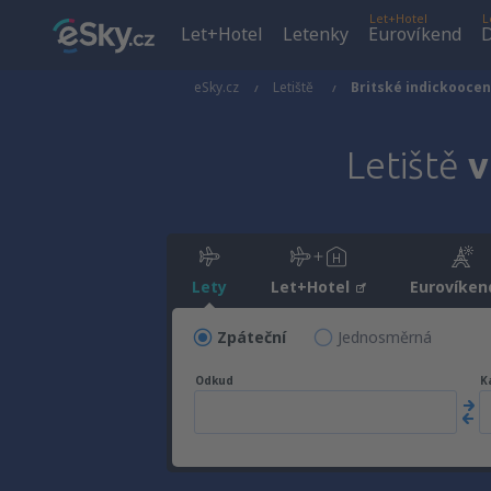
Let+Hotel
L
Let+Hotel
Letenky
Eurovíkend
D
eSky.cz
Letiště
Britské indickooce
Letiště
v
Lety
Let+Hotel
Eurovíken
Zpáteční
Jednosměrná
Odkud
K