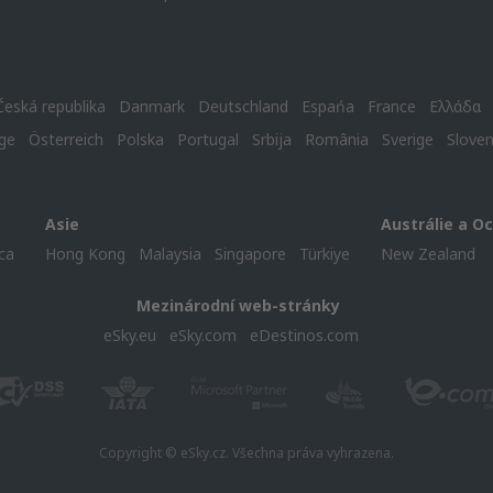
Česká republika
Danmark
Deutschland
Espańa
France
Ελλάδα
ge
Österreich
Polska
Portugal
Srbija
România
Sverige
Slove
Asie
Austrálie a O
ca
Hong Kong
Malaysia
Singapore
Türkiye
New Zealand
Mezinárodní web-stránky
eSky.eu
eSky.com
eDestinos.com
Copyright © eSky.cz. Všechna práva vyhrazena.