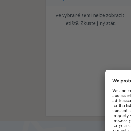
Ve vybrané zemi nelze zobrazit
letiště. Zkuste jiný stát.