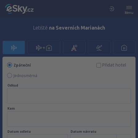
Menu
Letiště
na Severních Marianách
Přidat hotel
Zpáteční
Jednosměrná
Odkud
Kam
Datum odletu
Datum návratu