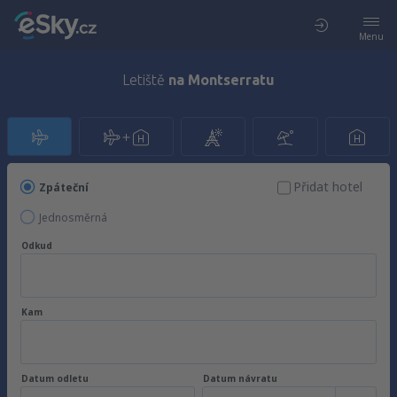
Menu
Letiště
na Montserratu
Přidat hotel
Zpáteční
Jednosměrná
Odkud
Kam
Datum odletu
Datum návratu