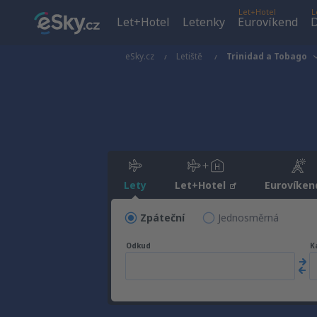
Let+Hotel
L
Let+Hotel
Letenky
Eurovíkend
D
eSky.cz
Letiště
Trinidad a Tobago
Lety
Let+Hotel
Eurovíken
Zpáteční
Jednosměrná
Odkud
K