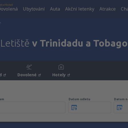
et+Hotel
ovolená
Ubytování
Auta
Akční letenky
Atrakce
Cha
Letiště
v Trinidadu a Tobago
d
Dovolené
Hotely
am
Datum odletu
Datum n