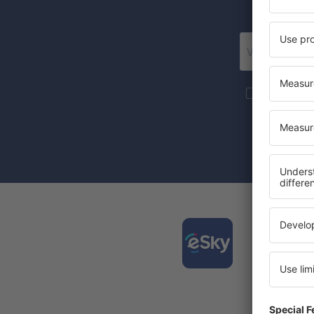
Posí
Více cesto
newsletteru
Zaznačením 
(současně) 
Stáhně
a plán
Nejlépe
Každý d