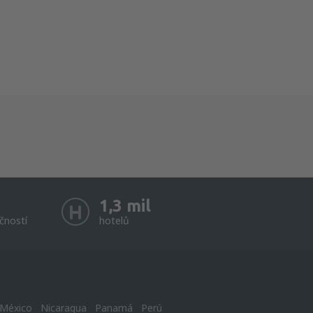
1,3 mil
čností
hotelů
México
Nicaragua
Panamá
Perú