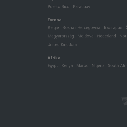
Puerto Rico
Paraguay
Evropa
België
Bosna i Hercegovina
България
Magyarország
Moldova
Nederland
Nor
United Kingdom
Afrika
Egypt
Kenya
Maroc
Nigeria
South Afri