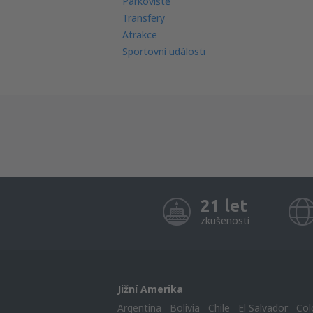
Parkoviště
Transfery
Atrakce
Sportovní události
21 let
zkušeností
Jižní Amerika
Argentina
Bolivia
Chile
El Salvador
Col