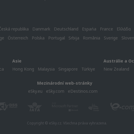
Česká republika
Danmark
Deutschland
Espańa
France
Ελλάδα
ge
Österreich
Polska
Portugal
Srbija
România
Sverige
Slove
Asie
Austrálie a O
ca
Hong Kong
Malaysia
Singapore
Türkiye
New Zealand
Mezinárodní web-stránky
eSky.eu
eSky.com
eDestinos.com
Copyright © eSky.cz. Všechna práva vyhrazena.