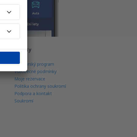
O eSky
O nás
Partnerský program
Všeobecné podmínky
Moje rezervace
Politika ochrany soukromí
Podpora a kontakt
Soukromí