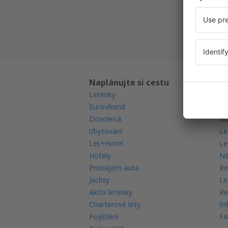
Všechny
Naplánujte si cestu
Př
Letenky
Ga
Eurovíkend
Mo
Dovolená
Mu
Ubytování
Le
Let+Hotel
Le
Hotely
Ná
Pronájem auta
Re
Jachty
Le
Akční letenky
Re
Charterové lety
In
Pojištění
FA