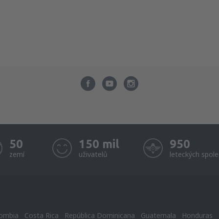
50
150 mil
950
zemí
uživatelů
leteckých spole
ombia
Costa Rica
República Dominicana
Guatemala
Honduras