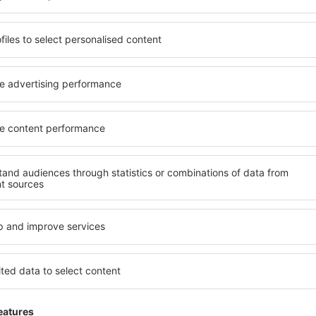
láme jen to nejlepší, máte naše čestné cestovate
Z
vání za skvělé ceny v newsletteru.
Souhlasím s odběrem marketingových i
) od eSky.pl S.A. na mnou poskytnutou e-mailovou adresu.
políčka pro odběr newsletteru, vepsáním e-mailové adresy a zvolením možnos
vyjadřujete souhlas na zpracování osobních údajů
te si naši aplikaci
ujte své cesty pohodlně
 hodnocená aplikace v kategorii cestování
en nové nabídky na dosah ruky