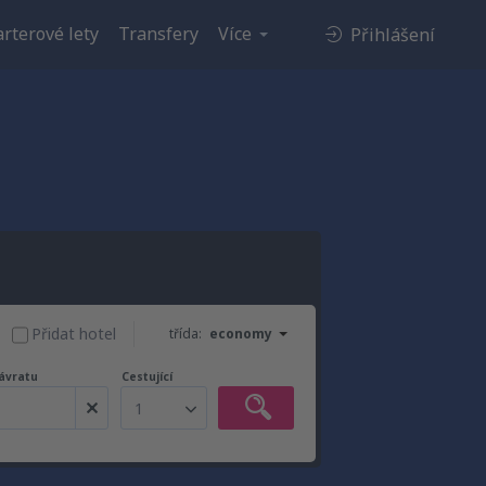
rterové lety
Transfery
Více
Přihlášení
Přidat hotel
třída:
economy
ávratu
Cestující
1