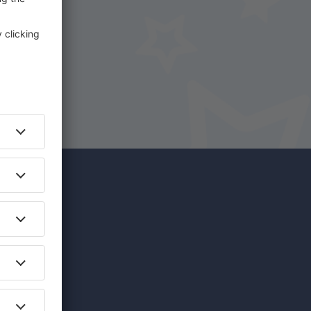
na
íce za
edinečných