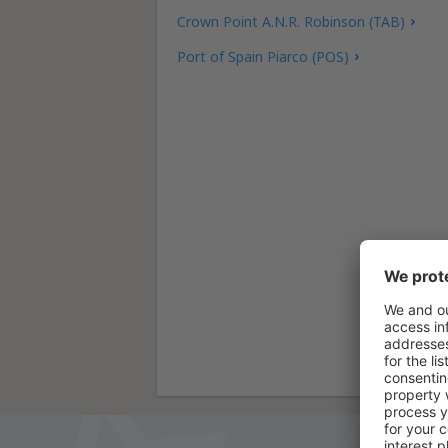
Crown Point A.N.R. Robinson (TAB)
Port of Spain Piarco (POS)