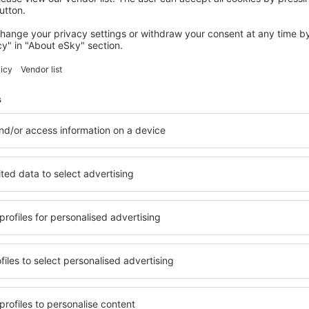
Šetřete čas a peníze.
Rezervujte si Let+Hotel 
eSky.cz!
Klikněte sem
atelé newsletteru cestují v
méně
y, dovolené, eurovíkendy - získejte informace o j
akčních letenkách dříve než kdokoli jiný.