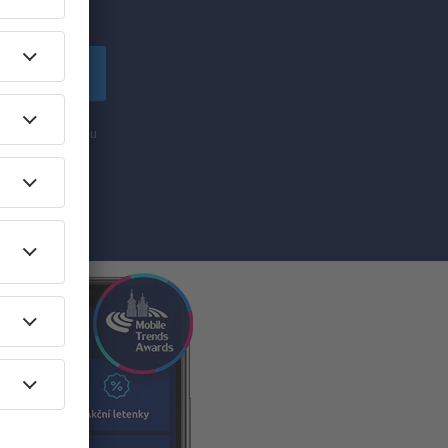
lské!
apsat se
nformací (formou
ti „Zapsat se“