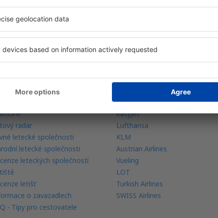
 vaše rezervace na jednom místě
ečtěte si více
Letecké společnosti
rance nejnižší ceny
Ryanair
bilní aplikace
Wizz Air
ltiLine
easyJet
tový radar
Lufthansa
vné letecké společnosti
KLM
rodní letecké společnosti
Austrian Airlines
cenze leteckých společností
Vueling
tiště
LOT
cenze letišť
Turkish Airlines
formace o zavazadlech
SWISS Airlines
Q - Tipy pro cestovatele