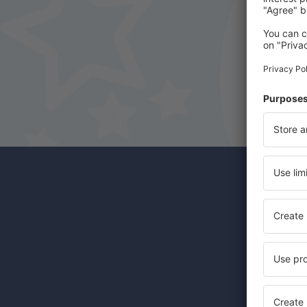
Odběr
Levné let