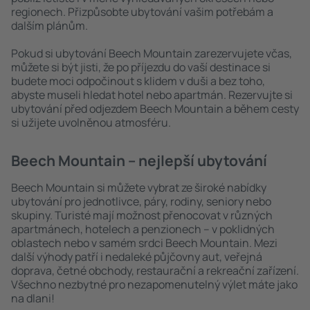
regionech. Přizpůsobte ubytování vašim potřebám a
dalším plánům.
Pokud si ubytování Beech Mountain zarezervujete včas,
můžete si být jisti, že po příjezdu do vaší destinace si
budete moci odpočinout s klidem v duši a bez toho,
abyste museli hledat hotel nebo apartmán. Rezervujte si
ubytování před odjezdem Beech Mountain a během cesty
si užijete uvolněnou atmosféru.
Beech Mountain – nejlepší ubytování
Beech Mountain si můžete vybrat ze široké nabídky
ubytování pro jednotlivce, páry, rodiny, seniory nebo
skupiny. Turisté mají možnost přenocovat v různých
apartmánech, hotelech a penzionech – v poklidných
oblastech nebo v samém srdci Beech Mountain. Mezi
další výhody patří i nedaleké půjčovny aut, veřejná
doprava, četné obchody, restaurační a rekreační zařízení.
Všechno nezbytné pro nezapomenutelný výlet máte jako
na dlani!