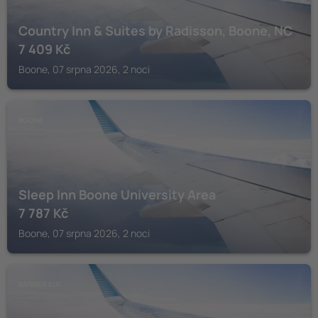
Country Inn & Suites by Radisson, Boone, NC
7 409
Kč
Boone, 07 srpna 2026, 2 noci
BOONE
Sleep Inn Boone University Area
7 787
Kč
Boone, 07 srpna 2026, 2 noci
BANNER ELK