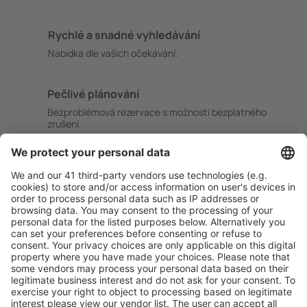
Rychlé a snadné vyhledávání
Nabídka dle vašich očekávání.
Pečlivé plánování
Bezproblémová rezervace s možností bezplatného
zrušení.
S námi ušetříte
Atraktivní ceny a speciální nabídky pro přihlášené
uživatele.
Ubytování dle vašeho gusta
Vyberte si z více než 1.3 milionu zařízení: hotelů,
apartmánů, chat a dalších.