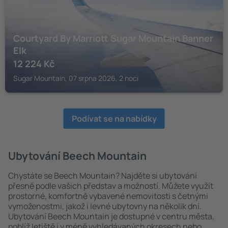
Courtyard By Marriott Sugar Mountain Banner
Elk
12 224
Kč
Sugar Mountain, 07 srpna 2026, 2 noci
Podívat se na nabídky
Ubytování Beech Mountain
Chystáte se Beech Mountain? Najděte si ubytování
přesně podle vašich představ a možností. Můžete využít
prostorné, komfortně vybavené nemovitosti s četnými
vymoženostmi, jakož i levné ubytovny na několik dní.
Ubytování Beech Mountain je dostupné v centru města,
poblíž letiště i v méně vyhledávaných okresech nebo