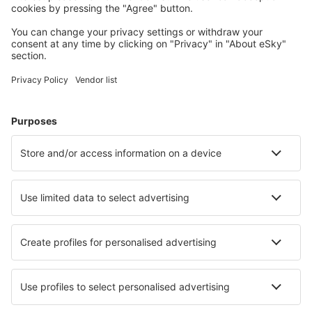
Uživateli eSky nejčastěji hledané ubytování
Ubytování ve Spojených státech amerických - Oblíbená
města
Ubytování in Kissimmee
Ubytování in Panama City Beach
Ubytování v Myrtle Beach
Ubytování in Davenport
Ubytování in Sevierville
Ubytování v Raleighu
Ubytování in Virginia Beach
Ubytování in Cape May
Ubytování v Key West
Ubytování in Glendale
Nejlepší ubytování - města
Ubytování in Börgerende-Rethwisch
Ubytování in Katunishte
Ubytování in Saky
Ubytování in Biri