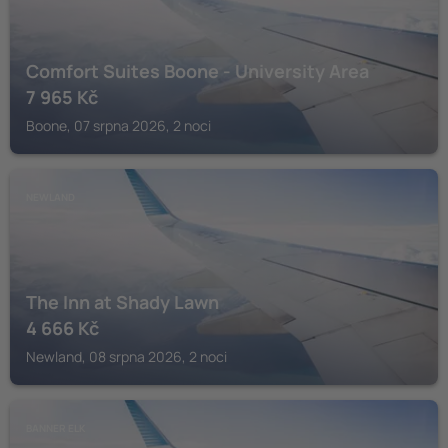
Comfort Suites Boone - University Area
7 965
Kč
Boone, 07 srpna 2026, 2 noci
NEWLAND
The Inn at Shady Lawn
4 666
Kč
Newland, 08 srpna 2026, 2 noci
BANNER ELK