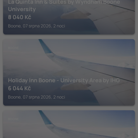
La Quinta Inn & Suites by Wyndham Boone
University
8 040
Kč
Boone, 07 srpna 2026, 2 noci
BOONE
Holiday Inn Boone - University Area by IHG
6 044
Kč
Boone, 07 srpna 2026, 2 noci
BOONE