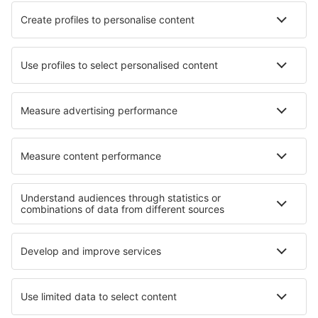
Ubytování in Horboden
Ubytování Juyongguan
Ubytování in Torrita Tiberina
Ubytování in Erp
Ubytování in Galyateto
Ubytování in Tayac
Nejlepší ubytování - regiony
Ubytování v Údolí monumentů
Ubytování in Kings Canyon National Park
Ubytování v Národní park Hot Springs
Ubytování v Údolí smrti
Ubytování in Massachusetts
Ubytování v Chiang Mai
Ubytování na Milosu
Ubytování na Grand Bahama
Ubytování in Pirin
Ubytování in Dobruja