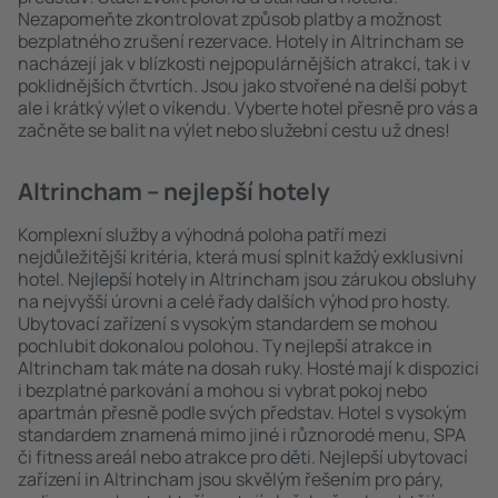
Nezapomeňte zkontrolovat způsob platby a možnost
bezplatného zrušení rezervace. Hotely in Altrincham se
nacházejí jak v blízkosti nejpopulárnějších atrakcí, tak i v
poklidnějších čtvrtích. Jsou jako stvořené na delší pobyt
ale i krátký výlet o víkendu. Vyberte hotel přesně pro vás a
začněte se balit na výlet nebo služební cestu už dnes!
Altrincham – nejlepší hotely
Komplexní služby a výhodná poloha patří mezi
nejdůležitější kritéria, která musí splnit každý exklusivní
hotel. Nejlepší hotely in Altrincham jsou zárukou obsluhy
na nejvyšší úrovni a celé řady dalších výhod pro hosty.
Ubytovací zařízení s vysokým standardem se mohou
pochlubit dokonalou polohou. Ty nejlepší atrakce in
Altrincham tak máte na dosah ruky. Hosté mají k dispozici
i bezplatné parkování a mohou si vybrat pokoj nebo
apartmán přesně podle svých představ. Hotel s vysokým
standardem znamená mimo jiné i různorodé menu, SPA
či fitness areál nebo atrakce pro děti. Nejlepší ubytovací
zařízení in Altrincham jsou skvělým řešením pro páry,