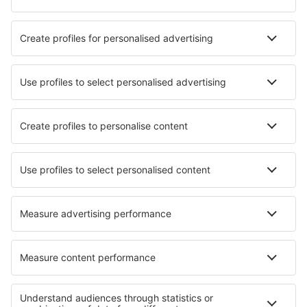
Hotely in Salcombe
Hotely in Wolverhampton
Nejlepší hotely - města
Hotely in Riedenberg
Hotely in Stryków
Hotely in Niwy k. Bydgoszczy
Hotely in Tiengemeten
Hotely in Droushia
Hotely in Eisenbach
Hotely in Saint-Fort-sur-Gironde
Hotely in Frontera
Hotely in L'arboc
Hotely in Bengtsfors
Nejlepší hotely - regiony
Hotely v Anglesey
Hotely na Guernsey
Hotely v Great Yarmouthu
Hotely v Pembrokeshire