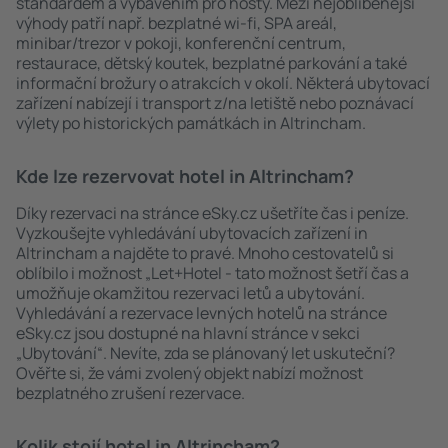
standardem a vybavením pro hosty. Mezi nejoblíbenější
výhody patří např. bezplatné wi-fi, SPA areál,
minibar/trezor v pokoji, konferenční centrum,
restaurace, dětský koutek, bezplatné parkování a také
informační brožury o atrakcích v okolí. Některá ubytovací
zařízení nabízejí i transport z/na letiště nebo poznávací
výlety po historických památkách in Altrincham.
Kde lze rezervovat hotel in Altrincham?
Díky rezervaci na stránce eSky.cz ušetříte čas i peníze.
Vyzkoušejte vyhledávání ubytovacích zařízení in
Altrincham a najděte to pravé. Mnoho cestovatelů si
oblíbilo i možnost „Let+Hotel - tato možnost šetří čas a
umožňuje okamžitou rezervaci letů a ubytování.
Vyhledávání a rezervace levných hotelů na stránce
eSky.cz jsou dostupné na hlavní stránce v sekci
„Ubytování“. Nevíte, zda se plánovaný let uskuteční?
Ověřte si, že vámi zvolený objekt nabízí možnost
bezplatného zrušení rezervace.
Kolik stojí hotel in Altrincham?