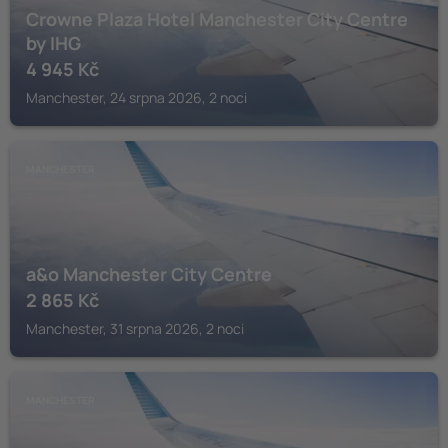
Crowne Plaza Hotel Manchester City Centre
by IHG
4 945
Kč
Manchester, 24 srpna 2026, 2 noci
MANCHESTER
a&o Manchester City Centre
2 865
Kč
Manchester, 31 srpna 2026, 2 noci
MANCHESTER