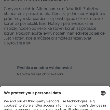
Ceny za nocleh in Altrincham se můžou lišit. Záleží na
standardu a poloze hotelu. Cena za jednu noc v objektu s
průměrným standardem se pohybuje od několika stovek
korun až po několik tisíc. Hotely s pěti hvězdičkami
nabízejí nocleh od několika stovek korun až po tisíce
korun. Pokud hledáte levný nocleh, nahlédněte do sekce
„Let+Hotel“, kde si můžete okamžitě zarezervovat
ubytování a let.
Rychlé a snadné vyhledávání
Nabídka dle vašich očekávání.
Pečlivé plánování
Bezproblémová rezervace s možností bezplatného
zrušení.