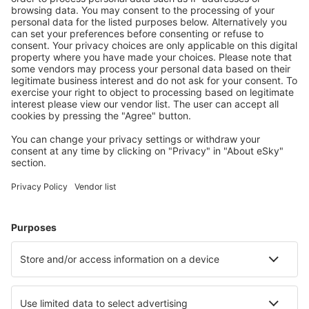
S námi ušetříte
Atraktivní ceny a speciální nabídky pro přihlášené
uživatele.
Ubytování dle vašeho gusta
Vyberte si z více než 1.3 milionu zařízení: hotelů,
apartmánů, chat a dalších.
Nejvyhledávanější hotely uživateli eSky
Hotely ve Velké Británii - Oblíbená města
Hotely v Edinburghu
Hotely v Manchesteru
Hotely v Londýně
Hotely v Birminghamu
Hotely v Liverpoolu
Hotely in Carmarthen
Hotely in Swansea
Hotely in Stoke on Trent