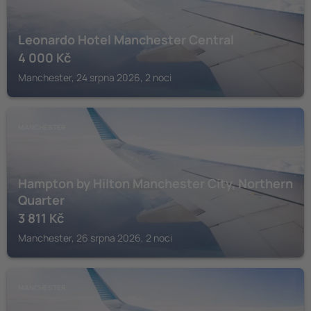
Leonardo Hotel Manchester Central
4 000
Kč
Manchester, 24 srpna 2026, 2 noci
MANCHESTER
Hampton by Hilton Manchester City, Northern
Quarter
3 811
Kč
Manchester, 26 srpna 2026, 2 noci
MANCHESTER