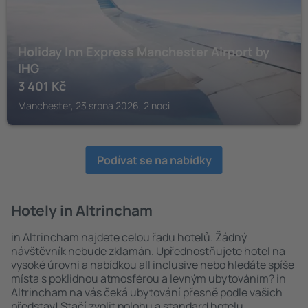
Holiday Inn Express Manchester Airport by
IHG
3 401
Kč
Manchester, 23 srpna 2026, 2 noci
Podívat se na nabídky
Hotely in Altrincham
in Altrincham najdete celou řadu hotelů. Žádný
návštěvník nebude zklamán. Upřednostňujete hotel na
vysoké úrovni a nabídkou all inclusive nebo hledáte spíše
místa s poklidnou atmosférou a levným ubytováním? in
Altrincham na vás čeká ubytování přesně podle vašich
představ! Stačí zvolit polohu a standard hotelu.