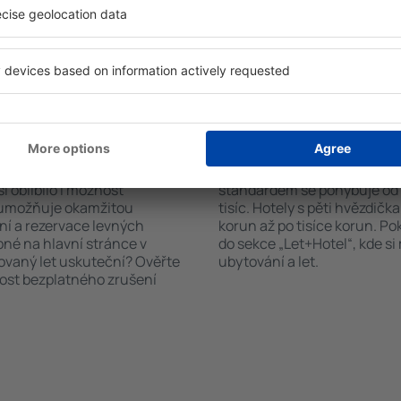
stupná ubytovací zařízení.
nabízejí i transport z/na let
st hotelu od centra, způsob
historických památkách in 
ček, které hotel obdržel od
n Keswick?
Kolik stojí hotel in 
říte čas i peníze.
Ceny za nocleh in Keswick se
zařízení in Keswick a
poloze hotelu. Cena za jed
i oblíbilo i možnost
standardem se pohybuje od n
a umožňuje okamžitou
tisíc. Hotely s pěti hvězdičk
ní a rezervace levných
korun až po tisíce korun. P
pné na hlavní stránce v
do sekce „Let+Hotel“, kde s
novaný let uskuteční? Ověřte
ubytování a let.
nost bezplatného zrušení