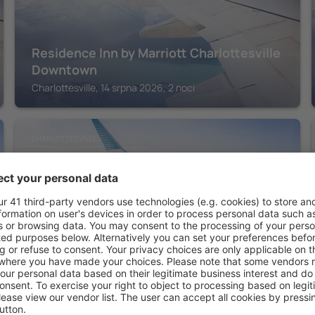
Residence Inn by Marriott Charlottesville
Downtown
Charlottesville, 14 srpna 2026, 2 noci
CHARLOTTESVILLE
Oakhurst Inn at the University
Charlottesville, 14 srpna 2026, 2 noci