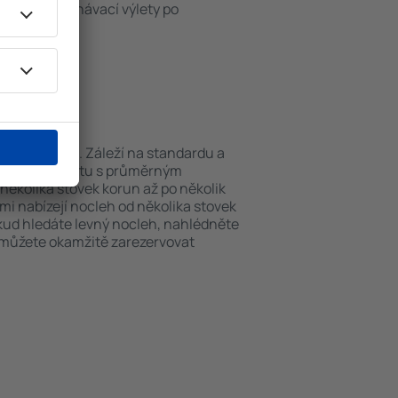
iště nebo poznávací výlety po
Keswick.
Keswick?
 můžou lišit. Záleží na standardu a
nu noc v objektu s průměrným
ěkolika stovek korun až po několik
ami nabízejí nocleh od několika stovek
okud hledáte levný nocleh, nahlédněte
i můžete okamžitě zarezervovat