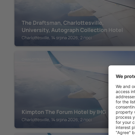
The Draftsman, Charlottesville,
University, Autograph Collection Hotel
Charlottesville, 14 srpna 2026, 2 noci
CHARLOTTESVILLE
Kimpton The Forum Hotel by IHG
Charlottesville, 14 srpna 2026, 2 noci