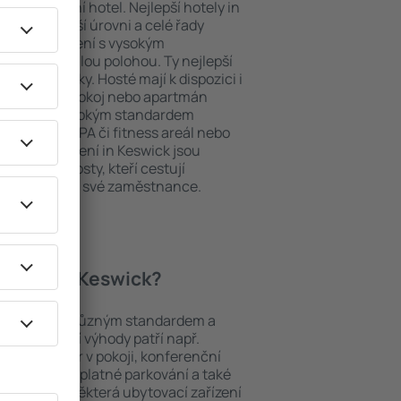
ždý exklusivní hotel. Nejlepší hotely in
y na nejvyšší úrovni a celé řady
ytovací zařízení s vysokým
bit dokonalou polohou. Ty nejlepší
na dosah ruky. Hosté mají k dispozici i
u si vybrat pokoj nebo apartmán
v. Hotel s vysokým standardem
odé menu, SPA či fitness areál nebo
ytovací zařízení in Keswick jsou
iny a pro hosty, kteří cestují
t školení pro své zaměstnance.
 hotely in Keswick?
ezi objekty s různým standardem a
joblíbenější výhody patří např.
minibar/trezor v pokoji, konferenční
 koutek, bezplatné parkování a také
ch v okolí. Některá ubytovací zařízení