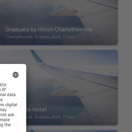
Graduate by Hilton Charlottesville
Charlottesville, 14 srpna 2026, 2 noci
CHARLOTTESVILLE
The Doyle Hotel
Charlottesville, 14 srpna 2026, 2 noci