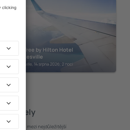
CHARLOTTESVILLE
DoubleTree by Hilton Hotel
Charlottesville
Charlottesville, 14 srpna 2026, 2 noci
pší hotely
poloha patří mezi nejdůležitější