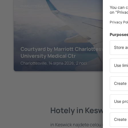
CHARLOTTESVILLE
Courtyard by Marriott Charlottesville
University Medical Ctr
Charlottesville, 14 srpna 2026, 2 noci
Hotely in Keswick
in Keswick najdete celou řadu hotel