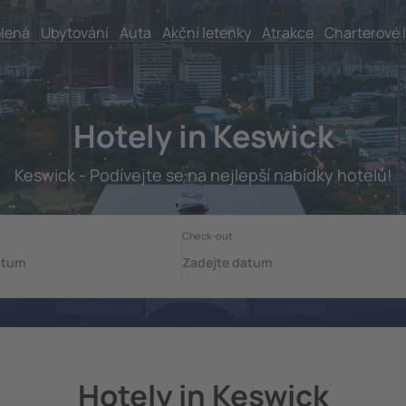
lená
Ubytování
Auta
Akční letenky
Atrakce
Charterové 
Hotely in Keswick
Keswick - Podívejte se na nejlepší nabídky hotelů!
Hotely in Keswick