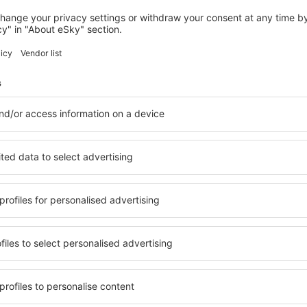
CHARLOTTESVILLE
Hyatt Place Charlottesville
Charlottesville, 14 srpna 2026, 2 noci
Zobrazit více hotelů in Keswick
Keswick – nejle
ů. Žádný návštěvník nebude
Komplexní služby a výhodná 