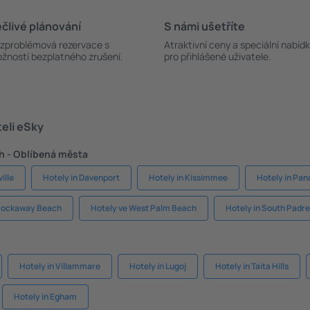
člivé plánování
S námi ušetříte
zproblémová rezervace s
Atraktivní ceny a speciální nabíd
žností bezplatného zrušení.
pro přihlášené uživatele.
teli eSky
h - Oblíbená města
ille
Hotely in Davenport
Hotely in Kissimmee
Hotely in Pa
 Rockaway Beach
Hotely ve West Palm Beach
Hotely in South Padre
Hotely in Villammare
Hotely in Lugoj
Hotely in Taita Hills
Hotely in Egham