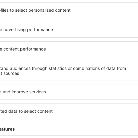
soké úrovni a nabídkou all
kritéria, která musí splnit ka
 poklidnou atmosférou a
Keswick jsou zárukou obsluh
s čeká ubytování přesně
dalších výhod pro hosty. Ub
lohu a standard hotelu.
standardem se mohou pochlu
atby a možnost bezplatného
atrakce in Keswick tak máte 
e nacházejí jak v blízkosti
bezplatné parkování a moho
idnějších čtvrtích. Jsou jako
přesně podle svých předsta
let o víkendu. Vyberte hotel
znamená mimo jiné i různor
výlet nebo služební cestu už
atrakce pro děti. Nejlepší ub
skvělým řešením pro páry, rod
služebně nebo chtějí pořáda
Jaké zařízení nabízí
el in Keswick, je vyhledávací
Hotely in Keswick se řadí m
ce eSky. Díky naší rozsáhlé
vybavením pro hosty. Mezi ne
o vyhledávacích polí vepište
bezplatné wi-fi, SPA areál, 
djezdu. Nezapomeňte ještě
centrum, restaurace, dětský
hotovo! Během několika
informační brožury o atrakcí