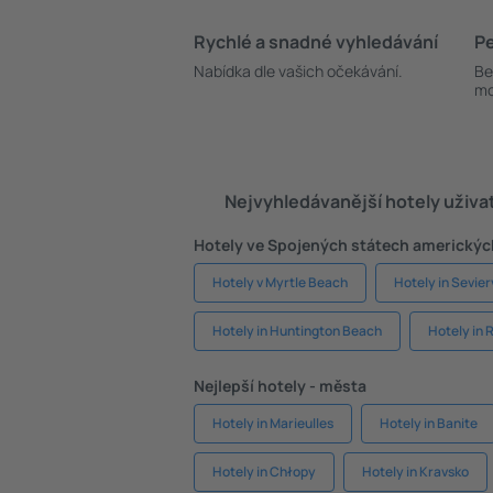
Rychlé a snadné vyhledávání
Pe
Nabídka dle vašich očekávání.
Be
mo
Nejvyhledávanější hotely uživa
Hotely ve Spojených státech americkýc
Hotely v Myrtle Beach
Hotely in Sevierv
Hotely in Huntington Beach
Hotely in
Nejlepší hotely - města
Hotely in Marieulles
Hotely in Banite
Hotely in Chłopy
Hotely in Kravsko