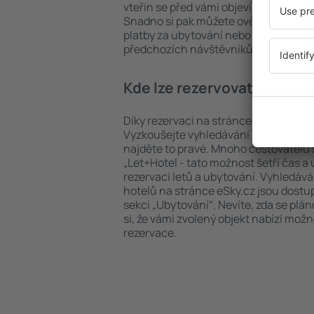
vteřin se před vámi objeví všechna do
Snadno si pak můžete ověřit vzdáleno
platby za ubytování nebo počet hvězdi
předchozích návštěvníků.
Kde lze rezervovat hotel i
Díky rezervaci na stránce eSky.cz ušet
Vyzkoušejte vyhledávání ubytovacích 
najděte to pravé. Mnoho cestovatelů s
„Let+Hotel - tato možnost šetří čas 
rezervaci letů a ubytování. Vyhledává
hotelů na stránce eSky.cz jsou dostu
sekci „Ubytování“. Nevíte, zda se plá
si, že vámi zvolený objekt nabízí mož
rezervace.