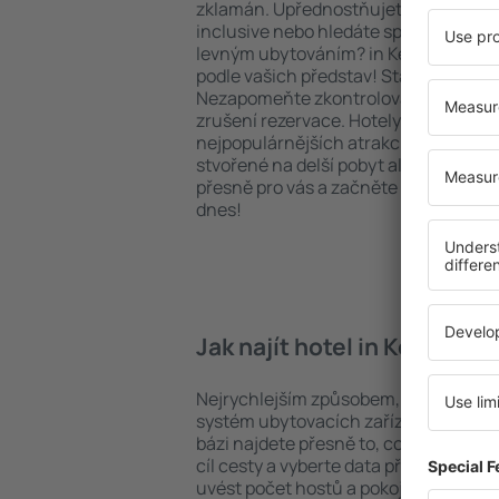
zklamán. Upřednostňujete hotel na vy
inclusive nebo hledáte spíše místa s
levným ubytováním? in Keswick na vá
podle vašich představ! Stačí zvolit po
Nezapomeňte zkontrolovat způsob pl
zrušení rezervace. Hotely in Keswick s
nejpopulárnějších atrakcí, tak i v pokl
stvořené na delší pobyt ale i krátký vý
přesně pro vás a začněte se balit na 
dnes!
Jak najít hotel in Keswick?
Nejrychlejším způsobem, jak najít hot
systém ubytovacích zařízení na strán
bázi najdete přesně to, co hledáte. D
cíl cesty a vyberte data příjezdu a o
uvést počet hostů a pokojů. A máte 