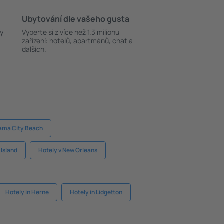
Ubytování dle vašeho gusta
ky
Vyberte si z více než 1.3 milionu
zařízení: hotelů, apartmánů, chat a
dalších.
nama City Beach
 Island
Hotely v New Orleans
Hotely in Herne
Hotely in Lidgetton