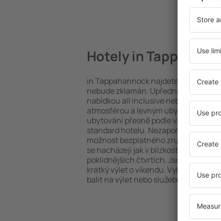
Hotely in Tappahan
in Tappahannock najdete celou řadu 
nebude zklamán. Upřednostňujete hot
nabídkou all inclusive nebo hledáte s
atmosférou a levným ubytováním? in
ubytování přesně podle vašich předsta
standard hotelu. Nezapomeňte zkontr
možnost bezplatného zrušení rezerv
se nacházejí jak v blízkosti nejpopulárn
poklidnějších čtvrtích. Jsou jako stvoř
krátký výlet o víkendu. Vyberte hotel 
balit na výlet nebo služební cestu už 