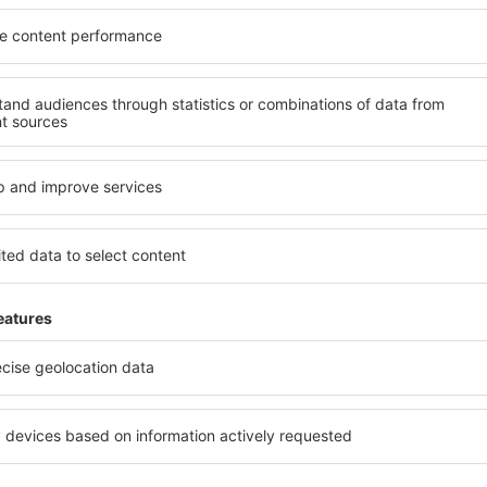
nnock?
Jaké zařízení nabíz
tel in Tappahannock, je
Hotely in Tappahannock se ř
ení na stránce eSky. Díky
standardem a vybavením pro
co hledáte. Do
patří např. bezplatné wi-fi, S
 vyberte data příjezdu a
konferenční centrum, resta
čet hostů a pokojů. A máte
parkování a také informační 
d vámi objeví všechna
ubytovací zařízení nabízejí 
si pak můžete ověřit
výlety po historických pam
platby za ubytování nebo
 od předchozích návštěvníků.
in Tappahannock?
Kolik stojí hotel in
říte čas i peníze.
Ceny za nocleh in Tappahann
 zařízení in Tappahannock
standardu a poloze hotelu. 
si oblíbilo i možnost
průměrným standardem se p
a umožňuje okamžitou
po několik tisíc. Hotely s pě