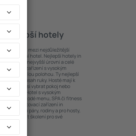
 nejlepší hotely
poloha patří mezi nejdůležitější
ždý exklusivní hotel. Nejlepší hotely in
obsluhy na nejvyšší úrovni a celé
y. Ubytovací zařízení s vysokým
bit dokonalou polohou. Ty nejlepší
 máte na dosah ruky. Hosté mají k
ání a mohou si vybrat pokoj nebo
h představ. Hotel s vysokým
né i různorodé menu, SPA či fitness
Nejlepší ubytovací zařízení in
ešením pro páry, rodiny a pro hosty,
chtějí pořádat školení pro své