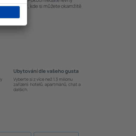
tisíce korun. Pokud hledáte levný
 „Let+Hotel“, kde si můžete okamžitě
.
Ubytování dle vašeho gusta
ky
Vyberte si z více než 1.3 milionu
zařízení: hotelů, apartmánů, chat a
dalších.