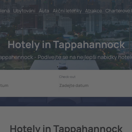
lená
Ubytování
Auta
Akční letenky
Atrakce
Charterové 
Hotely in Tappahannock
appahannock - Podívejte se na nejlepší nabídky hotel
Hotely in Tappahannock