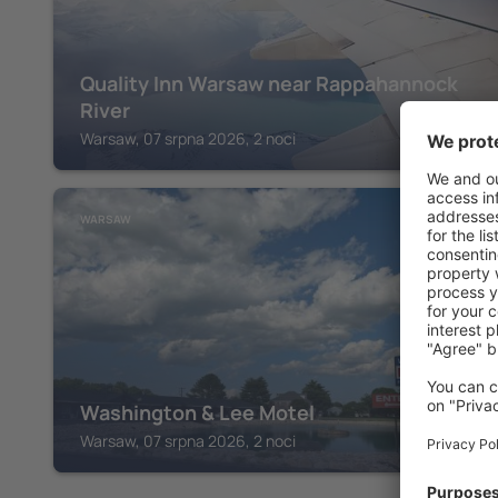
Quality Inn Warsaw near Rappahannock
River
Warsaw, 07 srpna 2026, 2 noci
WARSAW
Washington & Lee Motel
Warsaw, 07 srpna 2026, 2 noci