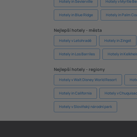
Hotely in Sevierville
Hotely v Myrtle B
Hotely in Blue Ridge
Hotely in Palm Co
Nejlepší hotely - města
Hotely v Letohradě
Hotely in Zingst
Hotely in Los Barriles
Hotely in Kelkhe
Nejlepší hotely - regiony
Hotely v Walt Disney World Resort
Hot
Hotely in California
Hotely v Chuquisa
Hotely v Sloviňský národní park