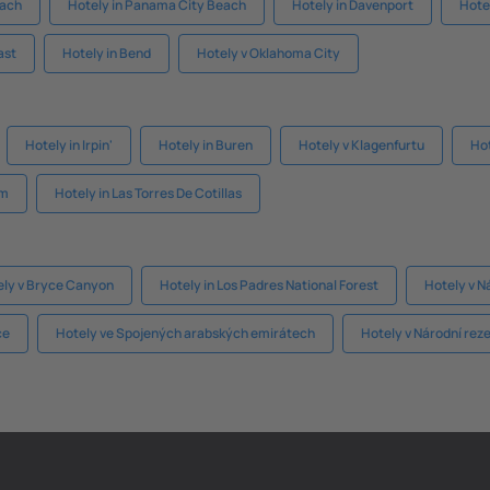
each
Hotely in Panama City Beach
Hotely in Davenport
Hote
ast
Hotely in Bend
Hotely v Oklahoma City
Hotely in Irpin'
Hotely in Buren
Hotely v Klagenfurtu
Hot
im
Hotely in Las Torres De Cotillas
ely v Bryce Canyon
Hotely in Los Padres National Forest
Hotely v N
ce
Hotely ve Spojených arabských emirátech
Hotely v Národní rez