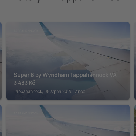
TAPPAHANNOCK
Super 8 by Wyndham Tappahannock VA
3 483
Kč
Tappahannock, 08 srpna 2026, 2 noci
TAPPAHANNOCK