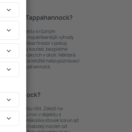
í hotely in Tappahannock?
adí mezi objekty s různým
 hosty. Mezi nejoblíbenější výhody
PA areál, minibar/trezor v pokoji,
urace, dětský koutek, bezplatné
brožury o atrakcích v okolí. Některá
i transport z/na letiště nebo poznávací
átkách in Tappahannock.
 Tappahannock?
ock se můžou lišit. Záleží na
Cena za jednu noc v objektu s
ohybuje od několika stovek korun až
ti hvězdičkami nabízejí nocleh od