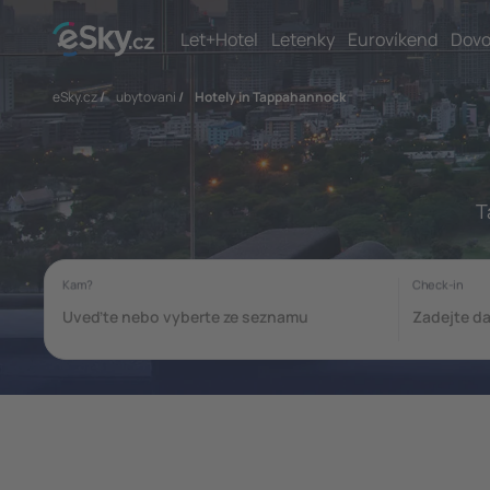
Let+Hotel
Letenky
Eurovíkend
Dovo
eSky.cz
/
ubytovani
/
Hotely in Tappahannock
T