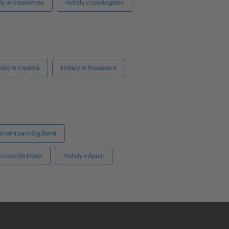
ly in Kissimmee
Hotely v Los Angeles
ely in Visonta
Hotely in Roeselare
árodní park Big Bend
ervace De Hoop
Hotely v Apulii