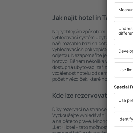
Jak najít hotel in Tappaha
Nejrychlejším způsobem, jak najít ho
vyhledávací systém ubytovacích zaříz
naší rozsáhlé bázi najdete přesně to, 
vyhledávacích polí vepište cíl cesty a
odjezdu. Nezapomeňte ještě uvést po
hotovo! Během několika vteřin se pře
dostupná ubytovací zařízení. Snadno 
vzdálenost hotelu od centra, způsob 
počet hvězdiček, které hotel obdržel
Kde lze rezervovat hotel 
Díky rezervaci na stránce eSky.cz ušet
Vyzkoušejte vyhledávání ubytovacích
a najděte to pravé. Mnoho cestovatelů 
„Let+Hotel - tato možnost šetří čas 