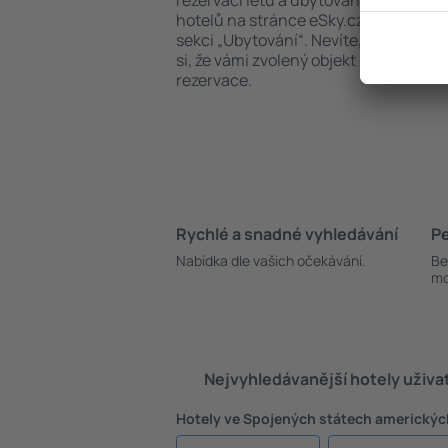
rezervaci letů a ubytování. Vyhledává
hotelů na stránce eSky.cz jsou dostu
sekci „Ubytování“. Nevíte, zda se plá
si, že vámi zvolený objekt nabízí mož
rezervace.
Rychlé a snadné vyhledávání
Pe
Nabídka dle vašich očekávání.
Be
mo
Nejvyhledávanější hotely uživa
Hotely ve Spojených státech americkýc