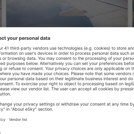
Days Inn by Wyndham Tappahannock
Tappahannock, 07 srpna 2026, 2 noci