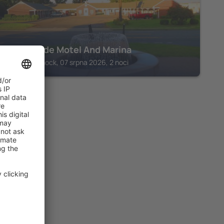
Southside Motel And Marina
Tappahannock, 07 srpna 2026, 2 noci