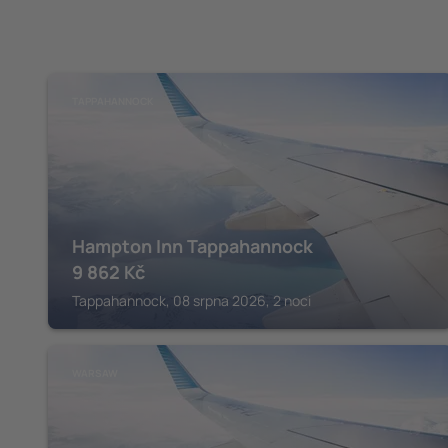
TAPPAHANNOCK
Hampton Inn Tappahannock
9 862
Kč
Tappahannock, 08 srpna 2026, 2 noci
WARSAW