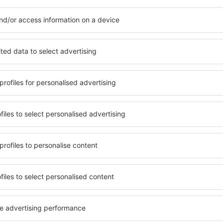
Zobrazit více hotelů in Tappahannock
nock
Tappahannock –
hotelů. Žádný návštěvník
Komplexní služby a výhodná 
el na vysoké úrovni a
kritéria, která musí splnit ka
píše místa s poklidnou
Tappahannock jsou zárukou 
 Tappahannock na vás čeká
řady dalších výhod pro host
v! Stačí zvolit polohu a
standardem se mohou pochlu
olovat způsob platby a
atrakce in Tappahannock tak
ace. Hotely in Tappahannock
dispozici i bezplatné parkov
ějších atrakcí, tak i v
apartmán přesně podle svýc
ené na delší pobyt ale i
standardem znamená mimo ji
přesně pro vás a začněte se
areál nebo atrakce pro děti. 
dnes!
Tappahannock jsou skvělým ř
kteří cestují služebně nebo 
zaměstnance.