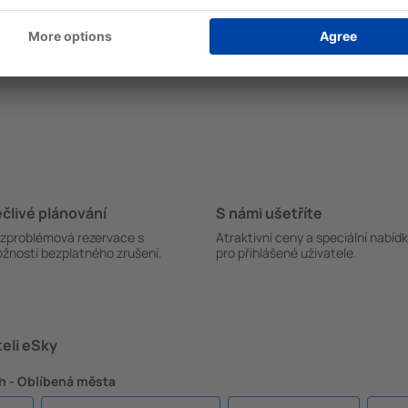
ní a rezervace levných
několika stovek korun až po 
pné na hlavní stránce v
nocleh, nahlédněte do sekce
novaný let uskuteční? Ověřte
zarezervovat ubytování a let
nost bezplatného zrušení
člivé plánování
S námi ušetříte
zproblémová rezervace s
Atraktivní ceny a speciální nabíd
žností bezplatného zrušení.
pro přihlášené uživatele.
teli eSky
h - Oblíbená města