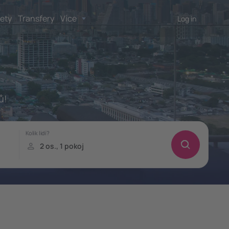
lety
Transfery
Více
Log in
ů!