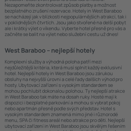
Nezapomeňte zkontrolovat způsob platby a možnost
bezplatného zrušení rezervace. Hotely in West Baraboo
se nacházejí jak v blízkosti nejpopulárnějších atrakcí, tak i
v poklidnějších čtvrtích. Jsou jako stvořené na delší pobyt
ale i krátký výlet o víkendu. Vyberte hotel přesně pro vás a
začněte se balit na výlet nebo služební cestu už dnes!
West Baraboo – nejlepší hotely
Komplexní služby a výhodná poloha patří mezi
nejdůležitější kritéria, která musí splnit každý exklusivní
hotel. Nejlepší hotely in West Baraboo jsou zárukou
obsluhy na nejvyšší úrovni a celé řady dalších výhod pro
hosty. Ubytovací zařízení s vysokým standardem se
mohou pochlubit dokonalou polohou. Ty nejlepší atrakce
in West Baraboo tak máte na dosah ruky. Hosté mají k
dispozici i bezplatné parkování a mohou si vybrat pokoj
nebo apartmán přesně podle svých představ. Hotel s
vysokým standardem znamená mimo jiné i různorodé
menu, SPA či fitness areál nebo atrakce pro děti. Nejlepší
ubytovací zařízení in West Baraboo jsou skvělým řešením