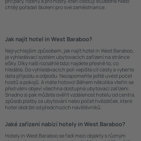
pro páry, rodiny a pro hosty, kteří cestují služebně nebo
chtějí pořádat školení pro své zaměstnance.
Jak najít hotel in West Baraboo?
Nejrychlejším způsobem, jak najít hotel in West Baraboo,
je vyhledávací systém ubytovacích zařízení na stránce
eSky. Díky naší rozsáhlé bázi najdete přesně to, co
hledáte. Do vyhledávacích polí vepište cíl cesty a vyberte
data příjezdu a odjezdu. Nezapomeňte ještě uvést počet
hostů a pokojů. A máte hotovo! Během několika vteřin se
před vámi objeví všechna dostupná ubytovací zařízení.
Snadno si pak můžete ověřit vzdálenost hotelu od centra,
způsob platby za ubytování nebo počet hvězdiček, které
hotel obdržel od předchozích návštěvníků.
Jaké zařízení nabízí hotely in West Baraboo?
Hotely in West Baraboo se řadí mezi objekty s různým