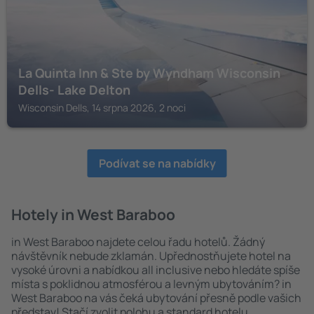
La Quinta Inn & Ste by Wyndham Wisconsin
Dells- Lake Delton
Wisconsin Dells, 14 srpna 2026, 2 noci
Podívat se na nabídky
Hotely in West Baraboo
in West Baraboo najdete celou řadu hotelů. Žádný
návštěvník nebude zklamán. Upřednostňujete hotel na
vysoké úrovni a nabídkou all inclusive nebo hledáte spíše
místa s poklidnou atmosférou a levným ubytováním? in
West Baraboo na vás čeká ubytování přesně podle vašich
představ! Stačí zvolit polohu a standard hotelu.