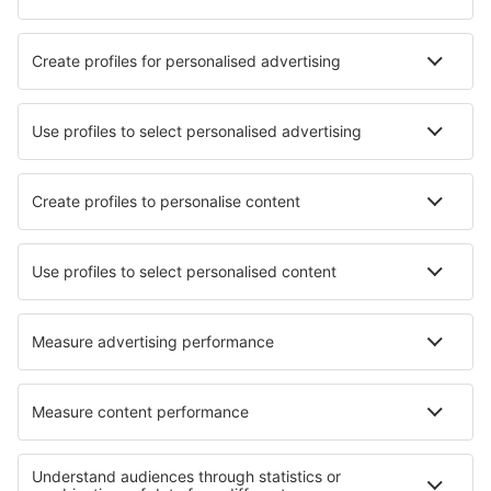
Hotely in Holmes Beach
Hotely in Lake Ozark
Nejlepší hotely - města
Hotely in Bielle
Hotely in Bad Schwartau
Hotely in Jiang Yin
Hotely in Roccasparvera
Hotely in Cuyutlan
Hotely in Biesheim
Hotely in Tosi
Hotely in Richelieu
Hotely in Hovden (Flora)
Hotely in Germendorf
Nejlepší hotely - regiony
Hotely in Finger Lakes
Hotely v Národní park Lassen Volcanic
Hotely in Kenai Fjords National Park
Hotely in Illinois