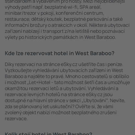
standardem a vybavením pro hosty. Mezi nejoblíbenější
výhody patří např. bezplatné wi-fi, SPA areál,
minibar/trezor v pokoji, konferenční centrum,
restaurace, dětský koutek, bezplatné parkování a také
informační brožury o atrakcích v okolí. Některá ubytovací
zařízení nabízejí i transport z/na letiště nebo poznávací
výlety po historických památkách in West Baraboo.
Kde lze rezervovat hotel in West Baraboo?
Díky rezervaci na stránce eSky.cz ušetříte čas i peníze.
Vyzkoušejte vyhledávání ubytovacích zařízení in West
Baraboo a najděte to pravé. Mnoho cestovatelů si oblíbilo
i možnost „Let+Hotel - tato možnost šetří čas a umožňuje
okamžitou rezervaci letů a ubytování. Vyhledávání a
rezervace levných hotelů na stránce eSky.cz jsou
dostupné na hlavní stránce v sekci „Ubytování“. Nevíte,
zda se plánovaný let uskuteční? Ověřte si, že vámi
zvolený objekt nabízí možnost bezplatného zrušení
rezervace.
Kolik stojí hotel in West Baraboo?