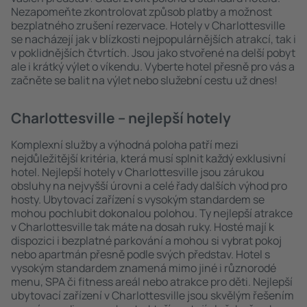
Nezapomeňte zkontrolovat způsob platby a možnost
bezplatného zrušení rezervace. Hotely v Charlottesville
se nacházejí jak v blízkosti nejpopulárnějších atrakcí, tak i
v poklidnějších čtvrtích. Jsou jako stvořené na delší pobyt
ale i krátký výlet o víkendu. Vyberte hotel přesně pro vás a
začněte se balit na výlet nebo služební cestu už dnes!
Charlottesville – nejlepší hotely
Komplexní služby a výhodná poloha patří mezi
nejdůležitější kritéria, která musí splnit každý exklusivní
hotel. Nejlepší hotely v Charlottesville jsou zárukou
obsluhy na nejvyšší úrovni a celé řady dalších výhod pro
hosty. Ubytovací zařízení s vysokým standardem se
mohou pochlubit dokonalou polohou. Ty nejlepší atrakce
v Charlottesville tak máte na dosah ruky. Hosté mají k
dispozici i bezplatné parkování a mohou si vybrat pokoj
nebo apartmán přesně podle svých představ. Hotel s
vysokým standardem znamená mimo jiné i různorodé
menu, SPA či fitness areál nebo atrakce pro děti. Nejlepší
ubytovací zařízení v Charlottesville jsou skvělým řešením