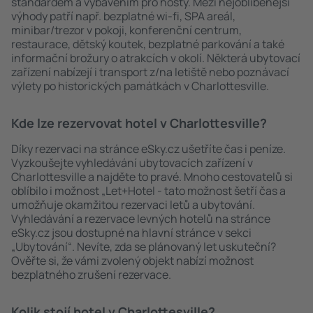
standardem a vybavením pro hosty. Mezi nejoblíbenější
výhody patří např. bezplatné wi-fi, SPA areál,
minibar/trezor v pokoji, konferenční centrum,
restaurace, dětský koutek, bezplatné parkování a také
informační brožury o atrakcích v okolí. Některá ubytovací
zařízení nabízejí i transport z/na letiště nebo poznávací
výlety po historických památkách v Charlottesville.
Kde lze rezervovat hotel v Charlottesville?
Díky rezervaci na stránce eSky.cz ušetříte čas i peníze.
Vyzkoušejte vyhledávání ubytovacích zařízení v
Charlottesville a najděte to pravé. Mnoho cestovatelů si
oblíbilo i možnost „Let+Hotel - tato možnost šetří čas a
umožňuje okamžitou rezervaci letů a ubytování.
Vyhledávání a rezervace levných hotelů na stránce
eSky.cz jsou dostupné na hlavní stránce v sekci
„Ubytování“. Nevíte, zda se plánovaný let uskuteční?
Ověřte si, že vámi zvolený objekt nabízí možnost
bezplatného zrušení rezervace.
Kolik stojí hotel v Charlottesville?