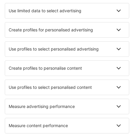
Hotely v Austinu
Hotely in Glendale
Nejlepší hotely - města
Hotely in Fobello
Hotely in Muntinlupa City
Hotely in Valguarnera
Hotely in Lympsham
Hotely in Mignaloux-Beauvoir
Hotely in Leppäjärvi
Hotely v Belo Horizonte
Hotely in Upper Tantallon
Hotely in Wadowice
Hotely in Castel di Leva
Nejlepší hotely - regiony
Hotely na Molokai
Hotely in California
Hotely in Great Basin National Park
Hotely v Aspenu