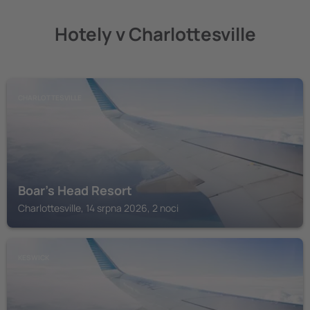
Hotely v Charlottesville
CHARLOTTESVILLE
Boar's Head Resort
Charlottesville, 14 srpna 2026, 2 noci
KESWICK