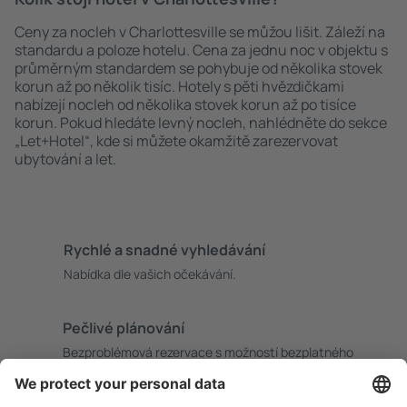
Ceny za nocleh v Charlottesville se můžou lišit. Záleží na
standardu a poloze hotelu. Cena za jednu noc v objektu s
průměrným standardem se pohybuje od několika stovek
korun až po několik tisíc. Hotely s pěti hvězdičkami
nabízejí nocleh od několika stovek korun až po tisíce
korun. Pokud hledáte levný nocleh, nahlédněte do sekce
„Let+Hotel“, kde si můžete okamžitě zarezervovat
ubytování a let.
Rychlé a snadné vyhledávání
Nabídka dle vašich očekávání.
Pečlivé plánování
Bezproblémová rezervace s možností bezplatného
zrušení.