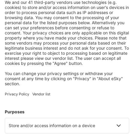
S námi ušetříte
Atraktivní ceny a speciální nabídky pro přihlášené
uživatele.
Ubytování dle vašeho gusta
Vyberte si z více než 1.3 milionu zařízení: hotelů,
apartmánů, chat a dalších.
Nejvyhledávanější hotely uživateli eSky
Hotely ve Spojených státech amerických - Oblíbená města
Hotely in Davenport
Hotely in Kissimmee
Hotely v Myrtle Beach
Hotely in Panama City Beach
Hotely in Sevierville
Hotely in Avon
Hotely v Mammoth Lakes
Hotely v Orlandu