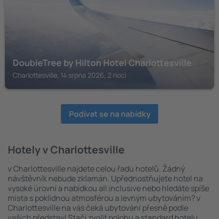
DoubleTree by Hilton Hotel Charlottesville
Charlottesville, 14 srpna 2026, 2 noci
Podívat se na nabídky
Hotely v Charlottesville
v Charlottesville najdete celou řadu hotelů. Žádný
návštěvník nebude zklamán. Upřednostňujete hotel na
vysoké úrovni a nabídkou all inclusive nebo hledáte spíše
místa s poklidnou atmosférou a levným ubytováním? v
Charlottesville na vás čeká ubytování přesně podle
vašich představ! Stačí zvolit polohu a standard hotelu.