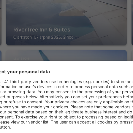
RiverTree Inn & Suites
Clarkston, 07 srpna 2026, 2 noci
LEWISTON
Inn America - Lewiston
Lewiston, 07 srpna 2026, 2 noci