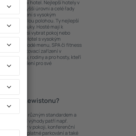
ždý exklusivní hotel. Nejlepší hotely v
uhy na nejvyšší úrovni a celé řady
ytovací zařízení s vysokým
bit dokonalou polohou. Ty nejlepší
e na dosah ruky. Hosté mají k
ání a mohou si vybrat pokoj nebo
h představ. Hotel s vysokým
né i různorodé menu, SPA či fitness
Nejlepší ubytovací zařízení v
ím pro páry, rodiny a pro hosty, kteří
 pořádat školení pro své
 hotely v Lewistonu?
mezi objekty s různým standardem a
joblíbenější výhody patří např.
minibar/trezor v pokoji, konferenční
 koutek, bezplatné parkování a také