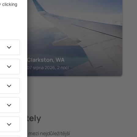
CLARKSTON
Motel 6 Clarkston, WA
Clarkston, 07 srpna 2026, 2 noci
epší hotely
poloha patří mezi nejdůležitější