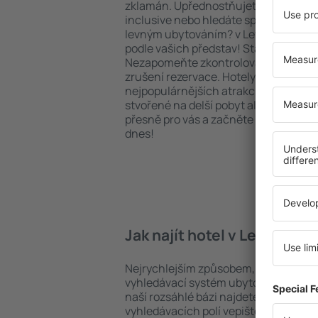
zklamán. Upřednostňujete hotel na vy
inclusive nebo hledáte spíše místa s
levným ubytováním? v Lewistonu na 
podle vašich představ! Stačí zvolit po
Nezapomeňte zkontrolovat způsob pl
zrušení rezervace. Hotely v Lewistonu 
nejpopulárnějších atrakcí, tak i v pokl
stvořené na delší pobyt ale i krátký vý
přesně pro vás a začněte se balit na 
dnes!
Jak najít hotel v Lewistonu
Nejrychlejším způsobem, jak najít hot
vyhledávací systém ubytovacích zaříz
naší rozsáhlé bázi najdete přesně to, 
vyhledávacích polí vepište cíl cesty a