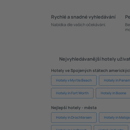
Rychlé a snadné vyhledávání
Pe
Nabídka dle vašich očekávání.
Be
mo
Nejvyhledávanější hotely uživa
Hotely ve Spojených státech americkýc
Hotely v Myrtle Beach
Hotely in Pana
Hotely in Fort Worth
Hotely in Boone
Nejlepší hotely - města
Hotely in Drochtersen
Hotely in Maloja