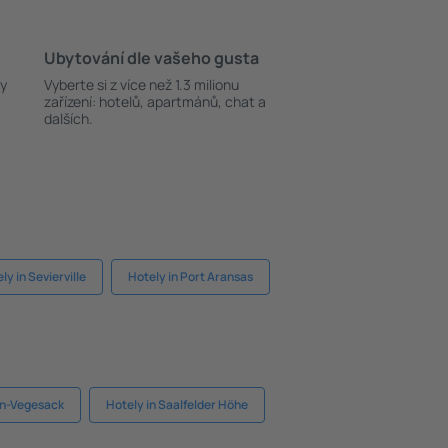
Ubytování dle vašeho gusta
ky
Vyberte si z více než 1.3 milionu
zařízení: hotelů, apartmánů, chat a
dalších.
ly in Sevierville
Hotely in Port Aransas
en-Vegesack
Hotely in Saalfelder Höhe