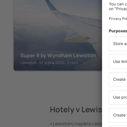
LEWISTON
Super 8 by Wyndham Lewiston
Lewiston, 07 srpna 2026, 2 noci
Hotely v Lewistonu
v Lewistonu najdete celou řadu hote