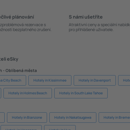
člivé plánování
S námi ušetříte
zproblémová rezervace s
Atraktivní ceny a speciální nabíd
žností bezplatného zrušení.
pro přihlášené uživatele.
teli eSky
h - Oblíbená města
ma City Beach
Hotely in Kissimmee
Hotely in Davenport
Hote
Hotely in Holmes Beach
Hotely in South Lake Tahoe
Hotely in Bianzone
Hotely in Nakatsugawa
Hotely in Brem