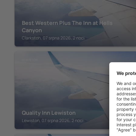
Best Western Plus The Inn at Hells
Canyon
Clarkston, 07 srpna 2026, 2 noci
LEWISTON
Quality Inn Lewiston
Lewiston, 07 srpna 2026, 2 noci