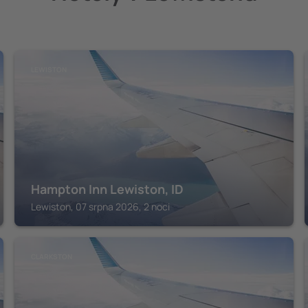
LEWISTON
Hampton Inn Lewiston, ID
Lewiston, 07 srpna 2026, 2 noci
CLARKSTON