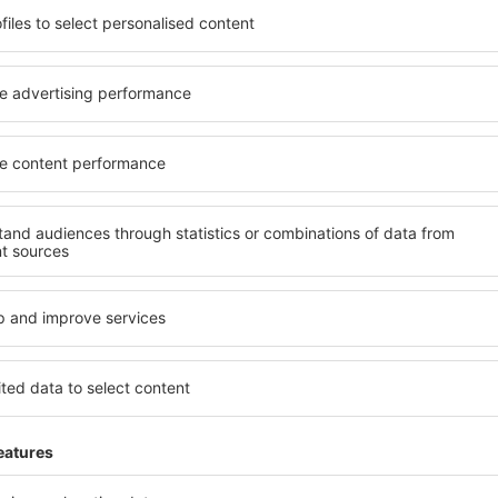
soké úrovni a nabídkou all
kritéria, která musí splnit ka
 poklidnou atmosférou a
Lewistonu jsou zárukou obsl
vás čeká ubytování přesně
dalších výhod pro hosty. Ub
lohu a standard hotelu.
standardem se mohou pochlu
atby a možnost bezplatného
atrakce v Lewistonu tak mát
se nacházejí jak v blízkosti
dispozici i bezplatné parkov
idnějších čtvrtích. Jsou jako
apartmán přesně podle svýc
let o víkendu. Vyberte hotel
standardem znamená mimo ji
výlet nebo služební cestu už
areál nebo atrakce pro děti. 
Lewistonu jsou skvělým řešen
cestují služebně nebo chtějí
zaměstnance.
?
Jaké zařízení nabízí
el v Lewistonu, je
Hotely v Lewistonu se řadí 
ení na stránce eSky. Díky
vybavením pro hosty. Mezi ne
co hledáte. Do
bezplatné wi-fi, SPA areál, 
 vyberte data příjezdu a
centrum, restaurace, dětský