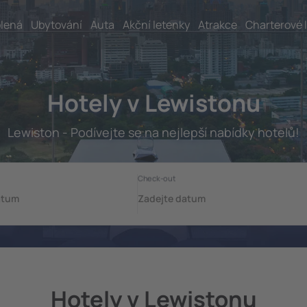
lená
Ubytování
Auta
Akční letenky
Atrakce
Charterové 
Hotely v Lewistonu
Lewiston - Podívejte se na nejlepší nabídky hotelů!
Hotely v Lewistonu