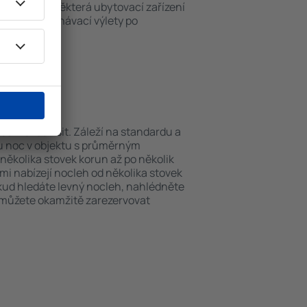
ch v okolí. Některá ubytovací zařízení
iště nebo poznávací výlety po
ewistonu.
ewistonu?
se můžou lišit. Záleží na standardu a
nu noc v objektu s průměrným
ěkolika stovek korun až po několik
ami nabízejí nocleh od několika stovek
okud hledáte levný nocleh, nahlédněte
i můžete okamžitě zarezervovat