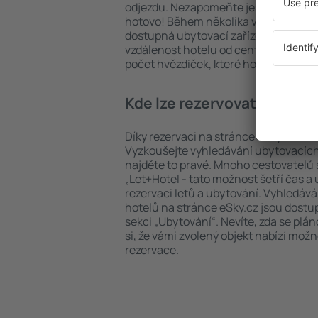
odjezdu. Nezapomeňte ještě uvést po
hotovo! Během několika vteřin se pře
dostupná ubytovací zařízení. Snadno 
vzdálenost hotelu od centra, způsob 
počet hvězdiček, které hotel obdržel
Kde lze rezervovat hotel v
Díky rezervaci na stránce eSky.cz ušet
Vyzkoušejte vyhledávání ubytovacích 
najděte to pravé. Mnoho cestovatelů s
„Let+Hotel - tato možnost šetří čas 
rezervaci letů a ubytování. Vyhledává
hotelů na stránce eSky.cz jsou dostu
sekci „Ubytování“. Nevíte, zda se plá
si, že vámi zvolený objekt nabízí mož
rezervace.