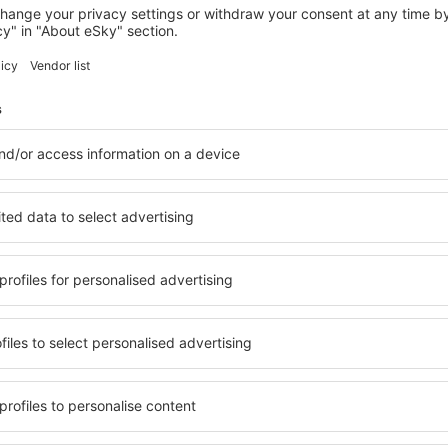
LEWISTON
Seaport Inn and Suites
Lewiston, 07 srpna 2026, 2 noci
Zobrazit více hotelů v Lewistonu
Lewiston – nejl
lů. Žádný návštěvník nebude
Komplexní služby a výhodná 