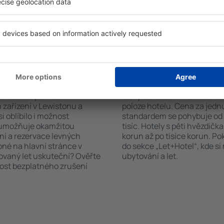
čet hostů a pokojů. A máte
informační brožury o atrakcí
d vámi objeví všechna
nabízejí i transport z/na let
si pak můžete ověřit
historických památkách v L
platby za ubytování nebo
 od předchozích návštěvníků.
 Lewistonu?
Kolik stojí hotel v L
říte čas i peníze.
Ceny za nocleh v Lewistonu 
zařízení v Lewistonu a
poloze hotelu. Cena za jed
i oblíbilo i možnost
standardem se pohybuje od n
a umožňuje okamžitou
tisíc. Hotely s pěti hvězdičk
ní a rezervace levných
korun až po tisíce korun. P
pné na hlavní stránce v
do sekce „Let+Hotel“, kde s
novaný let uskuteční? Ověřte
ubytování a let.
nost bezplatného zrušení