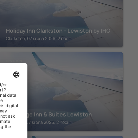
Holiday Inn Clarkston - Lewiston by IHG
Clarkston, 07 srpna 2026, 2 noci
LEWISTON
FairBridge Inn & Suites Lewiston
Lewiston, 07 srpna 2026, 2 noci