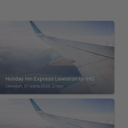
LEWISTON
Holiday Inn Express Lewiston by IHG
Lewiston, 07 srpna 2026, 2 noci
CLARKSTON