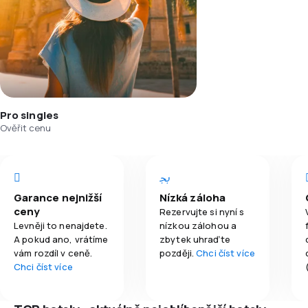
Pro singles
Ověřit cenu
Garance nejnižší
Nízká záloha
ceny
Rezervujte si nyní s
Levněji to nenajdete.
nízkou zálohou a
A pokud ano, vrátíme
zbytek uhraďte
vám rozdíl v ceně.
později.
Chci číst více
Chci číst více