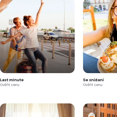
Last minute
Se snídaní
Ověřit cenu
Ověřit cenu