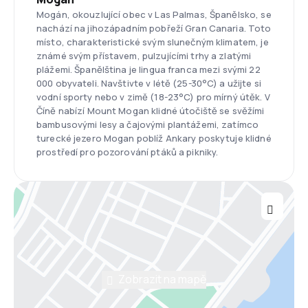
Mogán, okouzlující obec v Las Palmas, Španělsko, se
nachází na jihozápadním pobřeží Gran Canaria. Toto
místo, charakteristické svým slunečným klimatem, je
známé svým přístavem, pulzujícími trhy a zlatými
plážemi. Španělština je lingua franca mezi svými 22
000 obyvateli. Navštivte v létě (25-30°C) a užijte si
vodní sporty nebo v zimě (18-23°C) pro mírný útěk. V
Číně nabízí Mount Mogan klidné útočiště se svěžími
bambusovými lesy a čajovými plantážemi, zatímco
turecké jezero Mogan poblíž Ankary poskytuje klidné
prostředí pro pozorování ptáků a pikniky.
Zobrazit na mapě