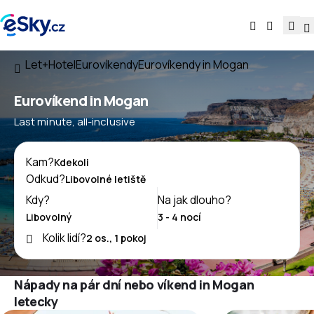
Let+Hotel
Eurovíkendy
Eurovíkendy in Mogan
Eurovíkend in Mogan
Last minute, all-inclusive
Kam?
Odkud?
Kdy?
Na jak dlouho?
Kolik lidí?
Nápady na pár dní nebo víkend in Mogan
letecky